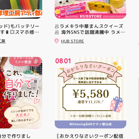
パッド)もバッテリー
🥟ラメキラ中華まんスクイーズ
す🔋💥スマホ修理
🥟 海外SNSで話題沸騰中 ラメキ
郡山店ならデータそ
ラ中華まんスクイーズが新登
工房
HUB STORE
きます😊
場！ キラキラグリッター素材が
とにかくかわいい♪ むにゅっと
クセになる やみつき触感がたま
08
01
らない…！ せいろ型ケースに入
.
っていて どの色の子が出るかは
開けてからのお楽しみ #ラメキ
ラ中華まん #スクイーズ #中華
まんグッズ #海外トレンド #む
にゅむにゅ シル活 新商品入荷
HUBSTORE
、自分で作りまし
〖おかえりなさいクーポン配信