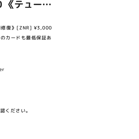
00 《テューン
呪術廻戦PLAZA
サイバーコネクトツー展
店頭キッチンカースペース 出店
お祭りBBQビアガーデン 屋上
ヨドバシカメラ 平日限定1時
プレミアム駐車サービス [4～
カレンダー
で好評営業中！
間駐車サービス
8F専門店対象]
からでも大歓迎
08.01（土）～08.23（日）
08.29（土）～08.30（日）
08.01（土）～08.31（月）
05.21（木）～09.27（日）
付けています
》[ZNR] ¥3,000
の他のカードも最低保証あ
MORE
er
確認ください。