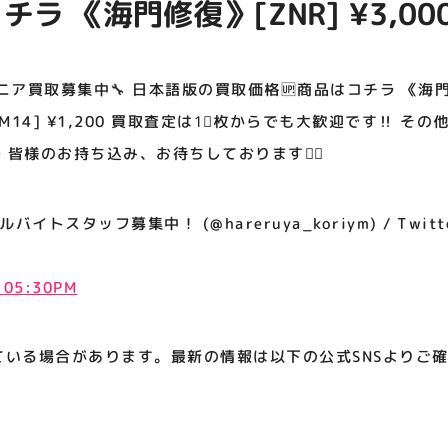
チラ 《海門修復》[ZNR] ¥3,0
アティビジョンについて
14] ¥1,200 買取査定は1⃣枚
の他のカードも最低保証ありで受け
ニア買取募集中🔧 日本語版の買取価格🆙商品はコチラ 《海門修復
ち込み、お待ちしております🙇‍♀️
14] ¥1,200 買取査定は1⃣枚からでも大歓迎です‼️ そ
皆様のお持ち込み、お待ちしております🙇‍♀️
イトスタッフ募集中！ (@hareruya_koriym) / Twitt
t 05:30PM
ている場合があります。最新の情報は以下の公式SNSよりご