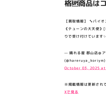
格🆙商品はコ
プライバシーポリシー
の大天使》[M
サイトポリシー
です‼️ そ
【買取情報】 🔧パイオ
運営会社
✨ 皆様のお持
《テューンの大天使》[M
りで受け付けています✨ 
公式SNSフォローはこちら
— 晴れる屋 郡山店＠アルバ
(@hareruya_koriym)
October 03, 2025 a
※掲載情報は更新され
Xで見る