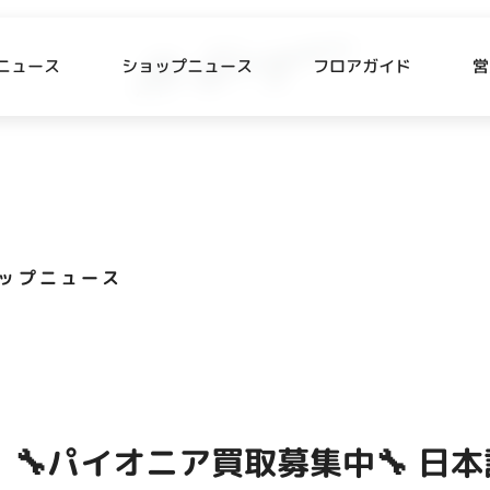
ニュース
ショップニュース
フロアガイド
営
L
P NEWS
FLOOR GUIDE
プニュース
フロアガイド
ップニュース
CESS
RECRUIT
ス・駐車場
スタッフ募集
出店をご検討の方へ
テナント出店募集
 🔧パイオニア買取募集中🔧 日
催事出店募集