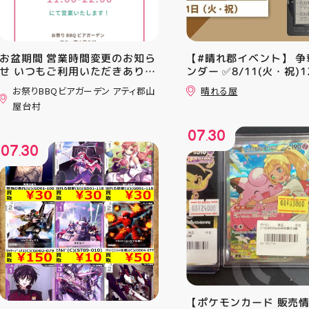
お盆期間 営業時間変更のお知ら
【#晴れ郡イベント】 争
せ いつもご利用いただきありが
ンダー ✅8/11(火・祝)12
とうございます！ 8月12日
⚔️イベント構成⚔️ スイ
お祭りBBQビアガーデン アティ郡山
晴れる屋
(水)〜8月16日(日) は、 営業時
+決勝ラウンド 🏆賞品一
屋台村
間を変更して営業いたします
優勝：■日本画■《シェ
11:00〜22:00 お昼からゆっく
レッドの勅令》シルバー
07
30
りBBQやビアガーデンをお楽し
ール・Foil×1枚 2-4位：
.
07
30
みいただけます ご家族とのお食
2,000pt 5-8位：1,000
.
事やご友人との集まり、夏休み
加お待ちしております！
のお出かけにもぴったり！ 屋台
グルメとBBQを一緒に楽しめる
「お祭りBBQビアガーデン」
で、夏の思い出を作りません
か？ 皆さまのご来店をスタッフ
一同、心よりお待ちしておりま
す お祭りBBQビアガーデン ア
ティ郡山屋台村
━━━━━━━━━━━━━━
━ ご予約・詳細はプロフィール
【ポケモンカード 販売
のリンクから