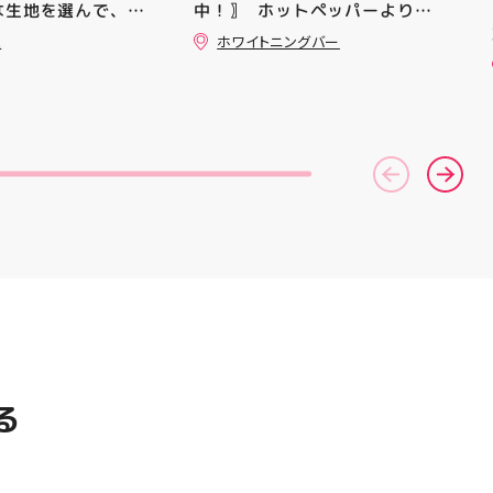
な生地を選んで、ミ
中！〗 ⁡ ホットペッパーより通
ずつ形にしていく時
常￥11,170······▸ ￥5️⃣,5️⃣8️⃣0️⃣
ュ
ホワイトニングバー
時の嬉しさは格別で
のお得なクーポン配信中です★ ⁡
ジュのミシン教室で
コース終了した方、初回体験後
ンを使ってみたいけ
の再来店におすすめです🦷 ⁡ ⁡ お
不安…」 「作りた
一人様1回限りのクーポンにな
るけど、作り方が分
りますので、是非お試し下さい ⁡
そんな初心者さんも
ご予約、ご来店お待ちしており
お洋服・バッグ・小
ます️ #ホワイトニンク #ホワイ
なたの「作ってみた
トニングキャンペーン
緒に形にしましょう
#whitening #歯が白い #歯の
素敵なパンツが完成
黄ばみ
の甚平も、とっても
りました 「私にも
？」という方もお気
いものについてもご
♪ ピアネージュ 気
Mまたは店頭でお気
せください 写真
プして、完成まで
る
ね #ピアネージュ
 #ソーイング教室
者 #ハンドメイド
 ソーイング 郡山市