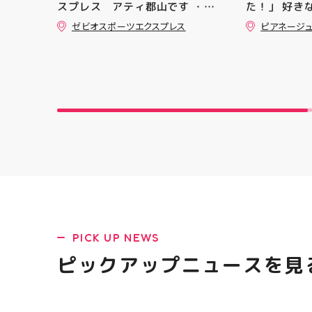
スプレス アティ郡山です ・
た！」 好き
本日は 「ゼビオスポーツなつま
シンで少し
ゼビオスポーツエクスプレス
ピアネージ
つり」開催のお知らせです
間 完成した
(⁠✷⁠‿⁠✷⁠) ☆8/15(土)・16(日)の
す ピアネー
２日間 ★アティ館内にて
は、 「ミシ
☆11:00〜17:00(予定)でイベ
ど、ちょっと
ントを行います！ ・ アティ入
いものがあ
り口横にて冷たいゼリーや瓶ジ
からない」 
ュース、熱中症対策グッズの販
大歓迎です 
売🧊 また、5F店舗の当日のレシ
物など、 あ
ート(税込2000円以上お買い上
い！」を一
げ)１枚＋スポーツポイントアプ
🧵 今回は
リ(本登録)画面ご提示していた
お孫ちゃん
だくと１回くじ引きに参加する
可愛く仕上が
ことができます️ スポーツに関連
できるかな
したグッズなどが当たりますの
軽に 作りた
でぜひご参加ください️ ・ 熱い
相談ください
夏を盛り上げていきます️ スポー
になる方はD
PICK UP NEWS
ツナビゲーター一同当お待ちし
軽にお問い合わ
ております✧⁠◝⁠(⁠⁰⁠▿⁠⁰⁠)⁠◜⁠✧ #ゼビオ
を横にスワイ
ピックアップニュースを見
#アティ郡山
の様子も見て
#ミシン教室
#ミシン初心
手作り 洋裁