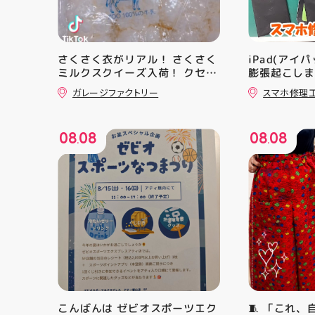
さくさく衣がリアル！ さくさく
iPad(アイ
ミルクスクイーズ入荷！ クセに
膨張起こしま
なる感触ですよ 他にもスクイー
工房アティ
ガレージファクトリー
スマホ修理
ズ大量入荷予定です お楽しみに
のまま修理で
ーっ️‍️‍️‍ 郡山駅前 アティ郡山4F “ガ
レージファクトリー”へ遊びに来
08
08
08
08
てね️‍️‍️‍ #福島 #郡山 #郡山駅前 #
.
.
雑貨屋 #スクイーズ
こんばんは ゼビオスポーツエク
🧵 「これ