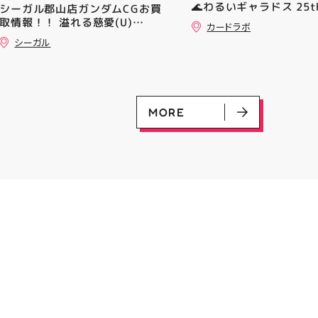
🌊わるいギャラドス 25th
シーガル郡山店ガンダムCGお買
━━━━━━━━━━━━━━
ーリエのピッピex 🔮ミ
取情報！！ 溢れる慈愛(U)
━ #アティ郡山 #郡山 #郡山グ
カードラボ
vmax UR 入荷いたしま
(GD01-118) ￥30 覚悟の表れ
ルメ #郡山BBQ #ビアガーデン
シーガル
是非ご来店お待ちしてお
(U)(GD01-100) ￥30 ﾌﾗｯﾄ(ﾐﾘ
#お祭りBBQ #屋台グルメ #手
♪
ｼｬ仕様)(C)(GD04-077) ￥50
ぶらBBQ #お盆 #夏休み #郡山
ランチ #郡山ディナー #家族で
おでかけ #夏の思い出 #BBQ
MORE