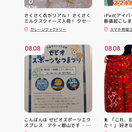
さくさく衣がリアル！ さくさく
iPad(アイ
ミルクスクイーズ入荷！ クセに
膨張起こしま
なる感触ですよ 他にもスクイー
工房アティ
ガレージファクトリー
スマホ修理
ズ大量入荷予定です お楽しみに
のまま修理で
ーっ️‍️‍️‍ 郡山駅前 アティ郡山4F “ガ
レージファクトリー”へ遊びに来
08
08
08
08
てね️‍️‍️‍ #福島 #郡山 #郡山駅前 #
.
.
雑貨屋 #スクイーズ
こんばんは ゼビオスポーツエク
🧵 「これ
スプレス アティ郡山です ・
た！」 好き
本日は 「ゼビオスポーツなつま
シンで少し