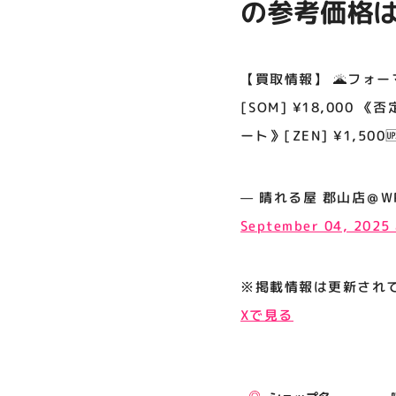
の参考価格は
プライバシーポリシー
¥18,000 
サイトポリシー
[WWK] ¥
【買取情報】 🌋フォ
運営会社
¥1,500
[SOM] ¥18,000 
ート》[ZEN] ¥1,5
ちしております
公式SNSフォローはこちら
— 晴れる屋 郡山店＠WPNプ
September 04, 2025
※掲載情報は更新され
Xで見る