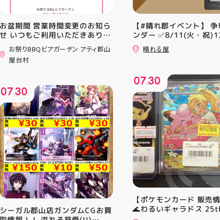
お盆期間 営業時間変更のお知ら
【#晴れ郡イベント】 争
せ いつもご利用いただきありが
ンダー ✅8/11(火・祝)12
とうございます！ 8月12日
⚔️イベント構成⚔️ スイ
お祭りBBQビアガーデン アティ郡山
晴れる屋
(水)〜8月16日(日) は、 営業時
+決勝ラウンド 🏆賞品一
屋台村
間を変更して営業いたします
優勝：■日本画■《シェ
11:00〜22:00 お昼からゆっく
レッドの勅令》シルバー
07
30
りBBQやビアガーデンをお楽し
ール・Foil×1枚 2-4位：
.
07
30
みいただけます ご家族とのお食
2,000pt 5-8位：1,000
.
事やご友人との集まり、夏休み
加お待ちしております！
のお出かけにもぴったり！ 屋台
グルメとBBQを一緒に楽しめる
「お祭りBBQビアガーデン」
で、夏の思い出を作りません
か？ 皆さまのご来店をスタッフ
一同、心よりお待ちしておりま
す お祭りBBQビアガーデン ア
ティ郡山屋台村
━━━━━━━━━━━━━━
━ ご予約・詳細はプロフィール
【ポケモンカード 販売
のリンクから
🌊わるいギャラドス 25th
シーガル郡山店ガンダムCGお買
━━━━━━━━━━━━━━
ーリエのピッピex 🔮ミ
取情報！！ 溢れる慈愛(U)