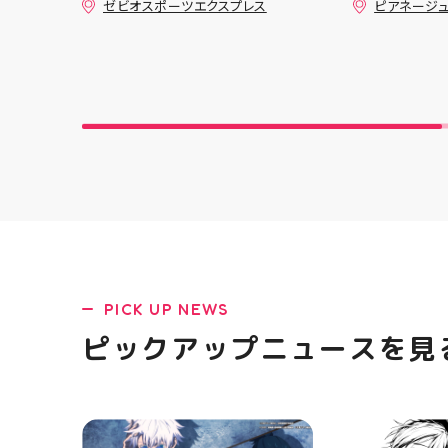
ゼビオスポーツエクスプレス
ピアネージ
つり」開催のお知らせです
間 完成した
(⁠✷⁠‿⁠✷⁠) ☆8/15(土)・16(日)の
す ピアネー
２日間 ★アティ館内にて
は、 「ミシ
☆11:00〜17:00(予定)でイベ
ど、ちょっと
ントを行います！ ・ アティ入
いものがあ
り口横にて冷たいゼリーや瓶ジ
からない」 
ュース、熱中症対策グッズの販
大歓迎です 
売🧊 また、5F店舗の当日のレシ
物など、 あ
ート(税込2000円以上お買い上
い！」を一
げ)１枚＋スポーツポイントアプ
🧵 今回は
リ(本登録)画面ご提示していた
お孫ちゃん
だくと１回くじ引きに参加する
可愛く仕上が
ことができます️ スポーツに関連
できるかな
したグッズなどが当たりますの
軽に 作りた
でぜひご参加ください️ ・ 熱い
相談ください
夏を盛り上げていきます️ スポー
になる方はD
PICK UP NEWS
ツナビゲーター一同当お待ちし
軽にお問い合わ
ております✧⁠◝⁠(⁠⁰⁠▿⁠⁰⁠)⁠◜⁠✧ #ゼビオ
を横にスワイ
ピックアップニュースを見
#アティ郡山
の様子も見て
#ミシン教室
#ミシン初心
手作り 洋裁
郡山 福島県