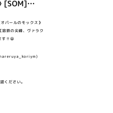
[SOM]
呪術廻戦PLAZA
サイバーコネクトツー展
店頭キッチンカースペース 出店
お祭りBBQビアガーデン 屋上
ヨドバシカメラ 平日限定1時
プレミアム駐車サービス [4～
カレンダー
で好評営業中！
間駐車サービス
8F専門店対象]
精力の護符》
08.01（土）～08.23（日）
08.29（土）～08.30（日）
08.01（土）～08.31（月）
05.21（木）～09.27（日）
ト》[ZEN]
 《オパールのモックス》
まのご来店お待
0🆙 《溶鉄の尖峰、ヴァラク
MORE
す‼️😁
reruya_koriym)
確認ください。