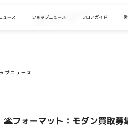
ニュース
ショップニュース
フロアガイド
営
L
P NEWS
FLOOR GUIDE
プニュース
フロアガイド
ップニュース
CESS
RECRUIT
ス・駐車場
スタッフ募集
出店をご検討の方へ
テナント出店募集
 🌋フォーマット：モダン買取募集
催事出店募集