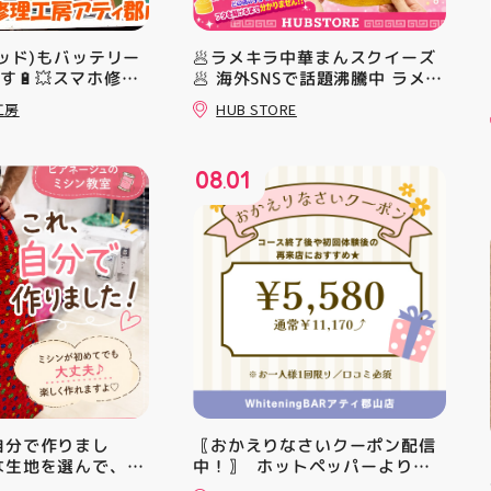
パッド)もバッテリー
🥟ラメキラ中華まんスクイーズ
す🔋💥スマホ修理
🥟 海外SNSで話題沸騰中 ラメキ
郡山店ならデータそ
ラ中華まんスクイーズが新登
工房
HUB STORE
きます😊
場！ キラキラグリッター素材が
とにかくかわいい♪ むにゅっと
クセになる やみつき触感がたま
08
01
らない…！ せいろ型ケースに入
.
っていて どの色の子が出るかは
開けてからのお楽しみ #ラメキ
ラ中華まん #スクイーズ #中華
まんグッズ #海外トレンド #む
にゅむにゅ シル活 新商品入荷
HUBSTORE
、自分で作りまし
〖おかえりなさいクーポン配信
な生地を選んで、ミ
中！〗 ⁡ ホットペッパーより通
ずつ形にしていく時
常￥11,170······▸ ￥5️⃣,5️⃣8️⃣0️⃣