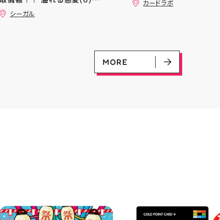
━ #アティ郡山 #郡山 #郡山グ
カードラボ
vmax UR 入荷いたしま
(GD01-118) ￥30 覚悟の表れ
ルメ #郡山BBQ #ビアガーデン
シーガル
是非ご来店お待ちしてお
(U)(GD01-100) ￥30 ﾌﾗｯﾄ(ﾐﾘ
#お祭りBBQ #屋台グルメ #手
♪
ｼｬ仕様)(C)(GD04-077) ￥50
ぶらBBQ #お盆 #夏休み #郡山
ランチ #郡山ディナー #家族で
おでかけ #夏の思い出 #BBQ
MORE