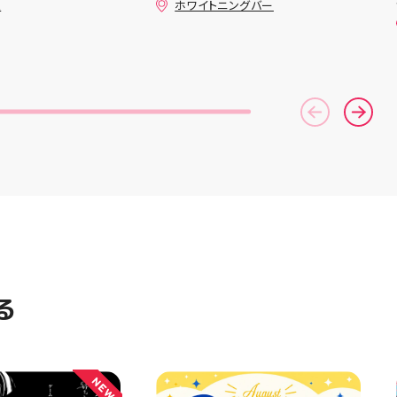
ュ
ホワイトニングバー
時の嬉しさは格別で
のお得なクーポン配信中です★ ⁡
ジュのミシン教室で
コース終了した方、初回体験後
ンを使ってみたいけ
の再来店におすすめです🦷 ⁡ ⁡ お
不安…」 「作りた
一人様1回限りのクーポンにな
るけど、作り方が分
りますので、是非お試し下さい ⁡
そんな初心者さんも
ご予約、ご来店お待ちしており
お洋服・バッグ・小
ます️ #ホワイトニンク #ホワイ
なたの「作ってみた
トニングキャンペーン
緒に形にしましょう
#whitening #歯が白い #歯の
素敵なパンツが完成
黄ばみ
の甚平も、とっても
りました 「私にも
？」という方もお気
いものについてもご
♪ ピアネージュ 気
Mまたは店頭でお気
せください 写真
プして、完成まで
る
ね #ピアネージュ
 #ソーイング教室
者 #ハンドメイド
 ソーイング 郡山市
NEW
 手作りのある暮ら