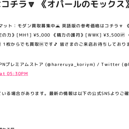
コチラ🔽 《オパールのモックス》
アティビジョンについて
《否定の力》[MH1] ¥5,000 《
3,500🆙 《溶鉄の尖峰、ヴァラクー
ーマット：モダン買取募集中🌋 英語版の参考価格はコチラ🔽
 1枚からでも買取🆗です🎵 皆さ
《否定の力》[MH1] ¥5,000 《精力の護符》[WWK] ¥3,50
00🆙 1枚からでも買取🆗です🎵 皆さまのご来店お待ちしておりま
‼️😁
レミアムストア (@hareruya_koriym) / Twitter (@ha
 at 05:30PM
ている場合があります。最新の情報は以下の公式SNSよりご