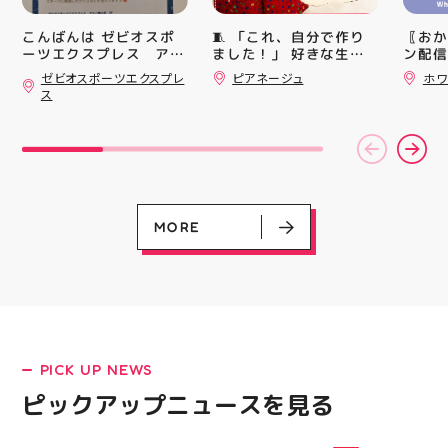
レンド
シル活
🧵 「これ、自分で作り
〖おか
こんばんは ゼビオスポ
HUBS
ました！」 好きな生地
ン配信
ーツエクスプレス アテ
を選んで、ミシンで少し
ッパー
ィ郡山です ・ 本日は
ゼビオスポーツエクスプレ
ピアネージュ
ホワ
ずつ形にしていく時間
￥11,17
「ゼビオスポーツなつま
ス
つり」開催のお知らせで
完成した時の嬉しさは格
￥5️⃣,
す(⁠✷⁠‿⁠✷⁠) ☆8/15(土)・
別です ピアネージュの
ーポン
16(日)の２日間 ★アテ
ミシン教室では、 「ミ
ース終
ィ館内にて ☆11:00〜
シンを使ってみたいけ
験後の
17:00(予定)でイベント
ど、ちょっと不安…」
です🦷
を行います！ ・ アティ
「作りたいものがあるけ
りのク
入り口横にて冷たいゼリ
ど、作り方が分からな
ので、
ーや瓶ジュース、熱中症
い」 そんな初心者さん
⁡ ご
MORE
対策グッズの販売🧊 ま
も大歓迎です お洋服・
してお
た、5F店舗の当日のレシ
バッグ・小物など、 あ
ニンク
ート(税込2000円以上お
なたの「作ってみた
キャン
買い上げ)１枚＋スポー
い！」を一緒に形にしま
#whi
ツポイントアプリ(本登
しょう🧵 今回は素敵な
#歯の
録)画面ご提示していた
パンツが完成 お孫ちゃ
だくと１回くじ引きに参
んの甚平も、とっても可
LATEST!
加することができます️
愛く仕上がりました
PICK UP NEWS
スポーツに関連したグッ
「私にもできるかな？」
ピックアップニュース
ズなどが当たりますので
という方もお気軽に 作
ピックアップニュースを見る
ぜひご参加ください️ ・
りたいものについてもご
熱い夏を盛り上げていき
相談ください♪ ピアネー
ます️ スポーツナビゲー
ジュ 気になる方はDMま