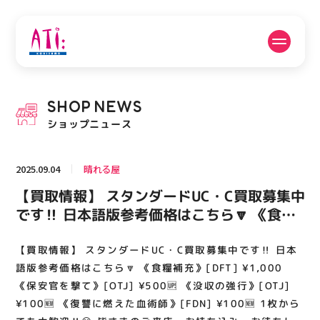
公式SNSフォローはこちら
SHOP
NEWS
PICK UP NEWS
SHOP NEWS
ショップニュース
ピックアップニュース
ショップニュース
2025.09.04
晴れる屋
FLOOR GUIDE
OPENING HOURS
【買取情報】 スタンダードUC・C買取募集中
フロアガイド
営業時間
です‼️ 日本語版参考価格はこちら🔽 《食糧
補充》[DFT] ¥1,000 《保安官を撃て》
[OTJ] ¥500🆙 《没収の強行》[OTJ]
【買取情報】 スタンダードUC・C買取募集中です‼️ 日本
ACCESS
RECRUIT
アクセス・駐車場
スタッフ募集
¥100🆕 《復讐に燃えた血術師》[FDN]
語版参考価格はこちら🔽 《食糧補充》[DFT] ¥1,000
¥100🆕 1枚からでも大歓迎‼️😆 皆さまのご
《保安官を撃て》[OTJ] ¥500🆙 《没収の強行》[OTJ]
¥100🆕 《復讐に燃えた血術師》[FDN] ¥100🆕 1枚から
来店・お持ち込み、お待ちしております🙇‍♀️