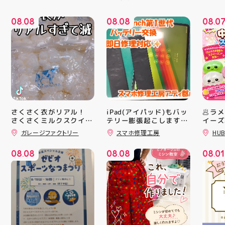
08
08
08
08
08
0
.
.
.
さくさく衣がリアル！
iPad(アイパッド)もバッ
🥟ラ
さくさくミルクスクイー
テリー膨張起こします🔋
イーズ
💥スマホ修理工房アティ
沸騰中
ズ入荷！ クセになる感
ガレージファクトリー
スマホ修理工房
HUB
郡山店ならデータそのま
んスク
触ですよ 他にもスクイ
ーズ大量入荷予定です
ま修理できます😊
キラキ
08
08
08
08
08
01
お楽しみにーっ️‍️‍️‍ 郡山駅
が と
.
.
.
前 アティ郡山4F “ガレ
にゅっ
ージファクトリー”へ遊
みつき
びに来てね️‍️‍️‍ #福島 #郡山
い…！
#郡山駅前 #雑貨屋 #ス
に入っ
クイーズ
子が出
らのお
中華ま
中華ま