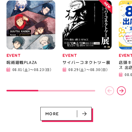
NEW
ター一同当お待ちしてお
たは店頭でお気軽にお問
ります✧⁠◝⁠(⁠⁰⁠▿⁠⁰⁠)⁠◜⁠✧ #ゼビ
い合わせください 写真
オ #アティ郡山
を横にスワイプして、完
成までの様子も見てね #
ピアネージュ #ミシン教
室 #ソーイング教室 #ミ
シン初心者 #ハンドメイ
ド 手作り 洋裁 ソーイン
グ 郡山市 郡山 福島県
手作りのある暮らし
EVENT
EVENT
EVEN
呪術廻戦PLAZA
サイバーコネクトツー展
店頭キ
EVENT
EVENT
EVENT
EVENT
CAMPAIGN
CAMPAIGN
ス 出
08.01（土）～08.23（日）
08.29（土）～08.30（日）
呪術廻戦PLAZA
サイバーコネクトツー展
店頭キッチンカースペース 出店カ
お祭りBBQビアガーデン 屋上で好
ヨドバシカメラ 平日限定1時間駐
プレミアム駐車サービス [4～8F
08.
レンダー
評営業中！
車サービス
専門店対象]
08.01（土）～08.23（日）
08.29（土）～08.30（日）
08.01（土）～08.31（月）
05.21（木）～09.27（日）
MORE
MORE