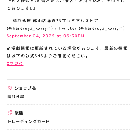
でも大歓迎‼️😆 皆さまのご来店・お持ち込み、お待ちし
関連情報
ております🙇‍♀️
お知らせ
— 晴れる屋 郡山店＠WPNプレミアムストア
お問い合わせ
(@hareruya_koriym) / Twitter (@hareruya_koriym)
September 04, 2025 at 06:30PM
プライバシーポリシー
サイトポリシー
※掲載情報は更新されている場合があります。最新の情報
は以下の公式SNSよりご確認ください。
運営会社
Xで見る
出店をご検討の方へ
テナント出店募集
ショップ名
催事出店募集
晴れる屋
アティビジョンについて
業種
トレーディングカード