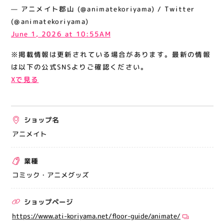
関連情報
— アニメイト郡山 (@animatekoriyama) / Twitter
(@animatekoriyama)
お知らせ
June 1, 2026 at 10:55AM
お問い合わせ
※掲載情報は更新されている場合があります。最新の情報
プライバシーポリシー
は以下の公式SNSよりご確認ください。
サイトポリシー
Xで見る
運営会社
ショップ名
出店をご検討の方へ
アニメイト
テナント出店募集
催事出店募集
業種
アティビジョンについて
コミック・アニメグッズ
ショップページ
https://www.ati-koriyama.net/floor-guide/animate/