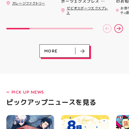
ポーツエクスプレス ア
のお知らせ 
さらっと飾ればあっとい
ガレージファクトリー
ティ郡山です🦭 ・ ★本
用いた
う間にお洒落空間爆誕️‍️‍️‍
ゼビオスポーツエクスプレ
お祭
ナンバープレートやブリ
日のラジオ★は アシッ
ざいま
ス
ティ
キ看板と合わせて飾るの
クスからランニングシュ
(水)〜
がオススメです 郡山駅
ーズ 「NOVA BLAST
営業時
前 アティ郡山4F “ガレ
6」の紹介でした ・ 特
いたします 
ージファクトリー”へ遊
徴としては ☆軽量かつ
22:
びに来てね️‍️‍️‍ #福島 #郡山
反発性に優れた「FF
りBB
#郡山駅前 #雑貨屋 #ア
TURBO SQUARED」を新
お楽し
メリカン雑貨
搭載し、推進力を向上さ
ご家族
せました！
人との
MORE
☆ASICSGRIPを前足部に
お出か
追加し、グリップ力を向
屋台グ
上させました！ ☆市場
に楽し
トレンドの反発性とクッ
ビアガ
ション性を表したデザイ
思い出
ンと優れた通気性を兼ね
皆さま
備えた「エンジニアード
フ一同
ウーブンアッパー」を搭
ており
PICK UP NEWS
載しました！ ・ 長距離
アガー
LATEST!
をカジュアルに走りたい
屋台村
ピックアップニュースを見る
ピックアップニュース
方や仕事履き、夏のお出
━━━
かけで長距離歩く方向け
━━━
のクッションシューズに
はプロ
なっています 人気ラン
から
ニングシューズの最新作
━━━
になります！ ・ 気にな
━━━