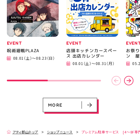
る方は是非、店頭に足を
郡山 
運んでください！ スポ
BBQ
ーツナビゲーター一同、
祭りB
店頭でお待ちしておりま
手ぶら
す(⁠◍⁠•⁠ᴗ⁠•⁠◍⁠)⁠ ・ #ゼビオ
み #
#アティ郡山 #福島美少
ィナー
女図鑑 #照山楓香
#夏の
#ASICS
EVENT
EVENT
EVEN
呪術廻戦PLAZA
店頭キッチンカースペー
お祭り
ス 出店カレンダー
ン 屋
08.01（土）～08.23（日）
EVENT
EVENT
EVENT
CAMPAIGN
CAMPAIGN
08.01（土）～08.31（月）
05.
呪術廻戦PLAZA
店頭キッチンカースペース 出店カ
お祭りBBQビアガーデン 屋上で好
ヨドバシカメラ 平日限定1時間駐
プレミアム駐車サービス [4～8F
レンダー
評営業中！
車サービス
専門店対象]
08.01（土）～08.23（日）
08.01（土）～08.31（月）
05.21（木）～09.27（日）
MORE
MORE
アティ郡山トップ
ショップニュース
プレミアム駐車サービス [4～8F専