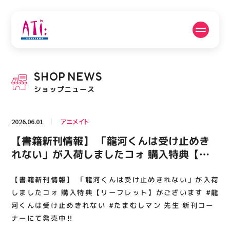
公式SNSフォローはこちら
SHOP
NEWS
PICK UP NEWS
SHOP NEWS
ショップニュース
ピックアップニュース
ショップニュース
2026.06.01
アニメイト
FLOOR GUIDE
OPENING HOURS
【書籍新刊情報】 「龍河くんは受け止めき
フロアガイド
営業時間
れない」が入荷しましたコォ 購入特典【リ
ーフレット】がございます #龍河くんは受け
止めきれない #たまむしマン 先生 新刊コー
【書籍新刊情報】 「龍河くんは受け止めきれない」が入荷
ACCESS
RECRUIT
アクセス・駐車場
スタッフ募集
ナーにて発売中‼️
しましたコォ 購入特典【リーフレット】がございます #龍
河くんは受け止めきれない #たまむしマン 先生 新刊コー
ナーにて発売中‼️