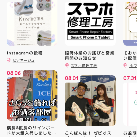
Instagramの投稿
臨時休業のお詫びと営業
〖おか
再開のお知らせ
ン配信
ピアネージュ
ッパー
スマホ修理工房
ホワ
￥11,17
08
06
￥5️⃣,
.
08
01
07
31
ーポン
.
.
ース終
験後の
です🦷
りのク
ので、
⁡ ご
してお
ニンク
キャン
横長&縦長のサインボー
#whi
こんばんは！ ゼビオス
お盆期
ドが大量入荷しました！
#歯の