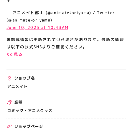
生
関連情報
— アニメイト郡山 (@animatekoriyama) / Twitter
お知らせ
(@animatekoriyama)
お問い合わせ
June 10, 2025 at 10:43AM
プライバシーポリシー
※掲載情報は更新されている場合があります。最新の情報
サイトポリシー
は以下の公式SNSよりご確認ください。
Xで見る
運営会社
出店をご検討の方へ
ショップ名
テナント出店募集
アニメイト
催事出店募集
業種
アティビジョンについて
コミック・アニメグッズ
ショップページ