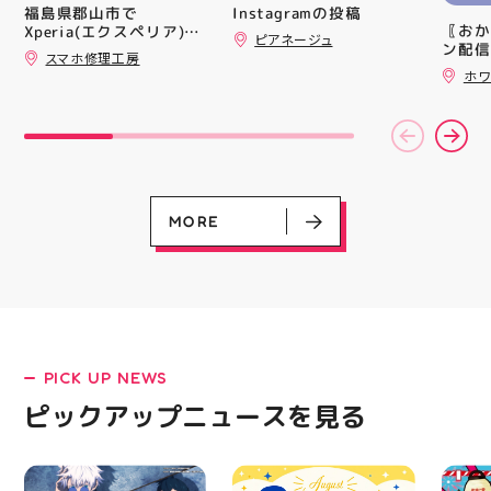
シル活 新商品入荷
トレン
Instagramの投稿
福島県郡山市で
HUBSTORE
ション
〖おか
Xperia(エクスペリア)の
ピアネージュ
ンと優
ン配信
画面交換も即日修理対応
スマホ修理工房
備えた
ッパー
😊💪
ホワ
ウーブ
￥11,17
載しま
￥5️⃣,
をカジ
ーポン
方や仕
ース終
かけで
験後の
のクッ
です🦷
なって
りのク
ニング
ので、
MORE
になり
⁡ ご
る方は
してお
運んで
ニンク
ーツナ
キャン
店頭で
#whi
す(⁠◍⁠•
#歯の
#アテ
女図鑑
#ASIC
PICK UP NEWS
LATEST!
ピックアップニュース
ピックアップニュースを見る