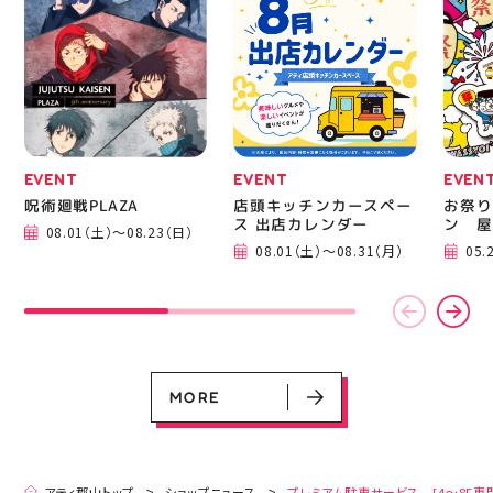
EVENT
EVENT
EVEN
呪術廻戦PLAZA
店頭キッチンカースペー
お祭り
ス 出店カレンダー
ン 屋
08.01（土）～08.23（日）
EVENT
EVENT
EVENT
CAMPAIGN
CAMPAIGN
08.01（土）～08.31（月）
05.
呪術廻戦PLAZA
店頭キッチンカースペース 出店カ
お祭りBBQビアガーデン 屋上で好
ヨドバシカメラ 平日限定1時間駐
プレミアム駐車サービス [4～8F
レンダー
評営業中！
車サービス
専門店対象]
08.01（土）～08.23（日）
08.01（土）～08.31（月）
05.21（木）～09.27（日）
MORE
MORE
アティ郡山トップ
ショップニュース
プレミアム駐車サービス [4～8F専