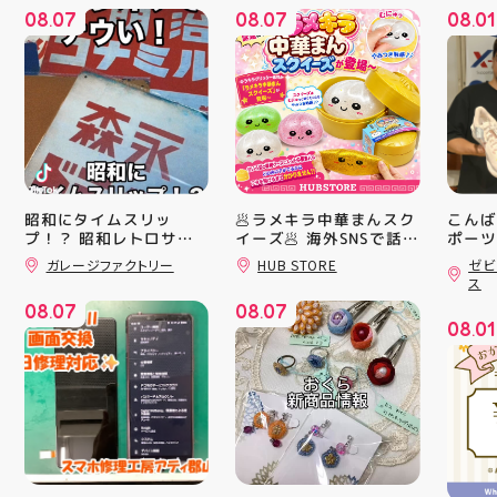
08
07
08
07
08
01
.
.
.
昭和にタイムスリッ
🥟ラメキラ中華まんスク
こんば
プ！？ 昭和レトロサイ
イーズ🥟 海外SNSで話題
ポーツ
沸騰中 ラメキラ中華ま
ティ郡
ンボード大量入荷しまし
ガレージファクトリー
HUB STORE
ゼビ
んスクイーズが新登場！
日のラ
た！ 今回はお菓子系を
ス
まとめてみました お部
キラキラグリッター素材
クスか
08
07
08
07
屋に飾ればバッチグー
が とにかくかわいい♪ む
ーズ 「
.
.
08
01
郡山駅前 アティ郡山4F
にゅっとクセになる や
6」の
.
“ガレージファクトリ
みつき触感がたまらな
徴とし
ー”へ遊びに来てね️‍️‍️‍ #福
い…！ せいろ型ケース
反発性
島 #郡山 #郡山駅前 #雑
に入っていて どの色の
TURB
貨屋 #昭和レトロ
子が出るかは 開けてか
搭載し
らのお楽しみ #ラメキラ
せまし
中華まん #スクイーズ #
☆ASI
中華まんグッズ #海外ト
追加し
レンド #むにゅむにゅ
上させ