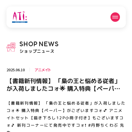
公式SNSフォローはこちら
SHOP
NEWS
PICK UP NEWS
SHOP NEWS
ショップニュース
ピックアップニュース
ショップニュース
2025.06.10
アニメイト
FLOOR GUIDE
OPENING HOURS
【書籍新刊情報】 「梟の王と悩める従者」
フロアガイド
営業時間
が入荷しましたコォ🌟 購入特典【ペーパ
ー】がございますコォ💕 アニメイトセット
【描き下ろし12P小冊子付き】もございます
【書籍新刊情報】 「梟の王と悩める従者」が入荷しました
ACCESS
RECRUIT
アクセス・駐車場
スタッフ募集
コォ🎵 新刊コーナーにて発売中ですコォ❗️ #
コォ🌟 購入特典【ペーパー】がございますコォ💕 アニメ
丹野ちくわぶ 先生
イトセット【描き下ろし12P小冊子付き】もございますコ
ォ🎵 新刊コーナーにて発売中ですコォ❗️ #丹野ちくわぶ 先