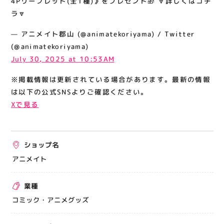
4Pリーフレット(全1種)》をプレゼント🎁 🔽詳しくはコチ
関連情報
ラ🔽
お知らせ
— アニメイト郡山 (@animatekoriyama) / Twitter
お問い合わせ
(@animatekoriyama)
July 30, 2025 at 10:53AM
プライバシーポリシー
サイトポリシー
※掲載情報は更新されている場合があります。最新の情報
は以下の公式SNSよりご確認ください。
運営会社
Xで見る
出店をご検討の方へ
テナント出店募集
ショップ名
催事出店募集
アニメイト
アティビジョンについて
業種
コミック・アニメグッズ