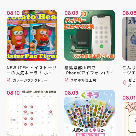
08
10
08
09
08
0
.
.
.
NEW ITEM トイストーリ
福島県郡山市で
こんば
ーの人気キャラ！ ポテ
iPhone(アイフォン)の充
ーツエ
電口修理はスマホ修理工
ィ郡山
トヘッド夫妻のフィギュ
ガレージファクトリー
スマホ修理工房
ゼビ
房アティ郡山店なら即日
「ゼビ
アが登場！ ポテトのボ
ス
ディにパーツを差し込
修理対応😊✨
つり」
08
10
08
09
み、 楽しい顔を作って
す(⁠✷⁠
.
.
08
01
遊ぶ事が出来ます パー
16(
.
ツも10種類以上ついて
ィ館内
るので色々楽しめますよ
17:
#アメリカン雑貨 #アテ
を行い
ィ郡山 #福島県 #郡山駅
入り口
前 #郡山市
ーや瓶
対策グ
た、5