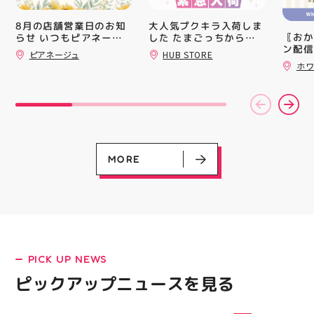
ート(
買い上
大人気プクキラ入荷しま
8月の店舗営業日のお知
ツポイ
〖おか
した たまごっちからサ
らせ いつもピアネージ
録)画
ン配信
ンリオまで 全13種類の
ュをご利用いただき あ
ピアネージュ
HUB STORE
だくと
ッパー
豊富なラインナップが勢
りがとうございます 8月
ホワ
加する
￥11,17
はイベント出店のため、
揃い ぷくっとしたキュ
スポー
￥5️⃣,
通常の定休日（火・水）
ートなフォルムに 思わ
ズなど
ーポン
以外にも 11日(火祝)・
ず胸キュンしちゃうデザ
ぜひご
ース終
15日は店舗をお休みさ
インばかり 集めたくな
熱い夏
験後の
せていただきます‍♀️ 🧵営
る可愛さで コレクショ
ます️
です🦷
業時間 10:00〜18:00
ンにもぴったり 数量限
ター一
りのク
🧵定休日 火・水 イベ
定での入荷となりますの
ります✧⁠◝
ので、
ント出店の日もあります
で 気になっていた方、
MORE
オ #
⁡ ご
ので、 ご来店前にカレ
まだGETできてない方は
してお
ンダーをチェックしてい
売り切れる前にぜひお早
ニンク
ただけると嬉しいです
めにチェックしてくださ
キャン
「今月また行こう！」と
いね お気に入りの1個、
#whi
思ってくださった方は
見つかりますように #プ
#歯の
ぜひ保存しておいてくだ
クキラ #たまごっち #サ
さいね 8月も、手作りを
ンリオ #シール活 #シー
LATEST!
楽しめるピアネージュで
ル キャラグッズ プチプ
PICK UP NEWS
皆さまをお待ちしていま
ラ雑貨 コレクション
ピックアップニュース
す #ピアネージュ #郡山
HUBSTORE 数量限定 新
ピックアップニュースを見る
ハンドメイド #郡山ワー
商品入荷
クショップ #郡山ミシン
教室 #ハンドメイドショ