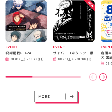
NEW
ップ 手作り好きさんと
繋がりたい 郡山市
EVENT
EVENT
EVEN
呪術廻戦PLAZA
サイバーコネクトツー展
店頭キ
EVENT
EVENT
EVENT
EVENT
CAMPAIGN
CAMPAIGN
ス 出
08.01（土）～08.23（日）
08.29（土）～08.30（日）
呪術廻戦PLAZA
サイバーコネクトツー展
店頭キッチンカースペース 出店カ
お祭りBBQビアガーデン 屋上で好
ヨドバシカメラ 平日限定1時間駐
プレミアム駐車サービス [4～8F
08.
レンダー
評営業中！
車サービス
専門店対象]
08.01（土）～08.23（日）
08.29（土）～08.30（日）
08.01（土）～08.31（月）
05.21（木）～09.27（日）
MORE
MORE