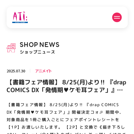
公式SNSフォローはこちら
SHOP
NEWS
PICK UP NEWS
SHOP NEWS
ショップニュース
ピックアップニュース
ショップニュース
2025.07.30
アニメイト
FLOOR GUIDE
OPENING HOURS
【書籍フェア情報】 8/25(月)より‼️ 『drap
フロアガイド
営業時間
COMICS DX「発情期♥ケモ耳フェア」』開
催決定コォ🎉 期間中、対象商品を1冊ご購入
ごとにフェアポイントレシートを【1P】お
【書籍フェア情報】 8/25(月)より‼️ 『drap COMICS
ACCESS
RECRUIT
アクセス・駐車場
スタッフ募集
渡しいたします。 【2P】と交換で《描き下
DX「発情期♥ケモ耳フェア」』開催決定コォ🎉 期間中、
ろし4Pリーフレット(全1種)》をプレゼント
対象商品を1冊ご購入ごとにフェアポイントレシートを
【1P】お渡しいたします。 【2P】と交換で《描き下ろし
🎁 🔽詳しくはコチラ🔽