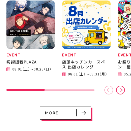
EVENT
EVENT
EVEN
呪術廻戦PLAZA
店頭キッチンカースペー
お祭り
EVENT
EVENT
EVENT
CAMPAIGN
CAMPAIGN
ス 出店カレンダー
ン 屋
08.01（土）～08.23（日）
呪術廻戦PLAZA
店頭キッチンカースペース 出店カ
お祭りBBQビアガーデン 屋上で好
ヨドバシカメラ 平日限定1時間駐
プレミアム駐車サービス [4～8F
08.01（土）～08.31（月）
05.
レンダー
評営業中！
車サービス
専門店対象]
08.01（土）～08.23（日）
08.01（土）～08.31（月）
05.21（木）～09.27（日）
MORE
MORE