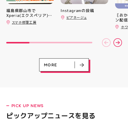
レンド #むにゅむにゅ
上させ
シル活 新商品入荷
トレン
Instagramの投稿
福島県郡山市で
HUBSTORE
ション
〖おか
Xperia(エクスペリア)の
ピアネージュ
ンと優
ン配信
画面交換も即日修理対応
スマホ修理工房
備えた
ッパー
😊💪
ホワ
ウーブ
￥11,17
載しま
￥5️⃣,
をカジ
ーポン
方や仕
ース終
かけで
験後の
のクッ
です🦷
なって
りのク
ニング
ので、
MORE
になり
⁡ ご
る方は
してお
運んで
ニンク
ーツナ
キャン
店頭で
#whi
す(⁠◍⁠•
#歯の
#アテ
女図鑑
LATEST!
#ASIC
PICK UP NEWS
ピックアップニュース
ピックアップニュースを見る