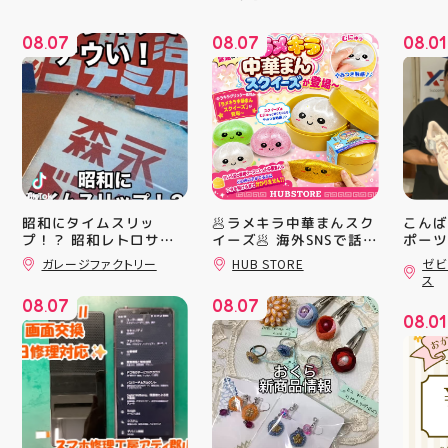
08
07
08
07
08
01
.
.
.
昭和にタイムスリッ
🥟ラメキラ中華まんスク
こんば
プ！？ 昭和レトロサイ
イーズ🥟 海外SNSで話題
ポーツ
沸騰中 ラメキラ中華ま
ティ郡
ンボード大量入荷しまし
ガレージファクトリー
HUB STORE
ゼビ
んスクイーズが新登場！
日のラ
た！ 今回はお菓子系を
ス
まとめてみました お部
キラキラグリッター素材
クスか
08
07
08
07
屋に飾ればバッチグー
が とにかくかわいい♪ む
ーズ 「
.
.
08
01
郡山駅前 アティ郡山4F
にゅっとクセになる や
6」の
.
“ガレージファクトリ
みつき触感がたまらな
徴とし
ー”へ遊びに来てね️‍️‍️‍ #福
い…！ せいろ型ケース
反発性
島 #郡山 #郡山駅前 #雑
に入っていて どの色の
TURB
貨屋 #昭和レトロ
子が出るかは 開けてか
搭載し
らのお楽しみ #ラメキラ
せまし
中華まん #スクイーズ #
☆ASI
中華まんグッズ #海外ト
追加し