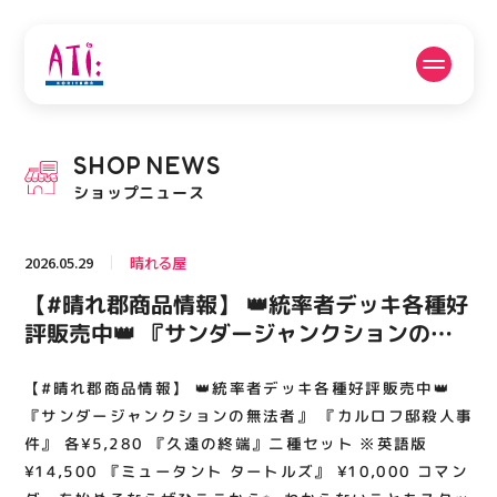
公式SNSフォローはこちら
SHOP
NEWS
PICK UP NEWS
SHOP NEWS
ショップニュース
ピックアップニュース
ショップニュース
2026.05.29
晴れる屋
FLOOR GUIDE
OPENING HOURS
【#晴れ郡商品情報】 👑統率者デッキ各種好
フロアガイド
営業時間
評販売中👑 『サンダージャンクションの無
法者』 『カルロフ邸殺人事件』 各¥5,280
『久遠の終端』二種セット ※英語版
【#晴れ郡商品情報】 👑統率者デッキ各種好評販売中👑
ACCESS
RECRUIT
アクセス・駐車場
スタッフ募集
¥14,500 『ミュータント タートルズ』
『サンダージャンクションの無法者』 『カルロフ邸殺人事
¥10,000 コマンダーを始めるならぜひここ
件』 各¥5,280 『久遠の終端』二種セット ※英語版
¥14,500 『ミュータント タートルズ』 ¥10,000 コマン
から✨ わからないこともスタッフにお尋ねく