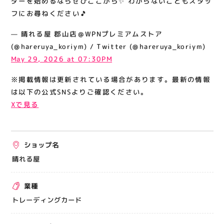
ダーを始めるならぜひここから✨ わからないこともスタッ
ださい🎵
関連情報
フにお尋ねください🎵
お知らせ
— 晴れる屋 郡山店＠WPNプレミアムストア
お問い合わせ
(@hareruya_koriym) / Twitter (@hareruya_koriym)
May 29, 2026 at 07:30PM
プライバシーポリシー
サイトポリシー
※掲載情報は更新されている場合があります。最新の情報
は以下の公式SNSよりご確認ください。
運営会社
Xで見る
出店をご検討の方へ
テナント出店募集
ショップ名
催事出店募集
晴れる屋
アティビジョンについて
業種
トレーディングカード