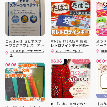
こんばんは ゼビオスポ
🤎NEW ITEM🕰️🤎 昭和
🥟ラ
ーツエクスプレス アテ
レトロサインボード続々
イーズ
入荷中！ シャレオツで
沸騰中
ィ郡山です ・ 本日は
ゼビオスポーツエクスプレ
ガレージファクトリー
HUB
ナウイ すべてA4サイズ
んスク
「ゼビオスポーツなつま
ス
つり」開催のお知らせで
なのでインテリアにも
キラキ
08
08
08
01
す(⁠✷⁠‿⁠✷⁠) ☆8/15(土)・
取り入れやすいですよ！
が と
.
.
08
08
16(日)の２日間 ★アテ
#昭和レトロ #アティ郡
にゅっ
.
ィ館内にて ☆11:00〜
山 #福島県 #郡山駅前 #
みつき
17:00(予定)でイベント
郡山市
い…！
を行います！ ・ アティ
に入っ
入り口横にて冷たいゼリ
子が出
ーや瓶ジュース、熱中症
らのお
対策グッズの販売🧊 ま
中華ま
た、5F店舗の当日のレシ
中華ま
ート(税込2000円以上お
レンド
買い上げ)１枚＋スポー
シル活
🧵 「これ、自分で作り
〖おか
ツポイントアプリ(本登
HUBS