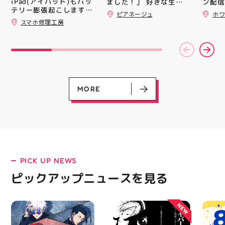
iPad(アイパッド)もバッ
ました！」 好きな生地
ン配信
録)画面ご提示していた
テリー膨張起こします🔋
を選んで、ミシンで少し
ッパー
ピアネージュ
ホワ
だくと１回くじ引きに参
💥スマホ修理工房アティ
ずつ形にしていく時間
￥11,17
スマホ修理工房
加することができます️
郡山店ならデータそのま
完成した時の嬉しさは格
￥5️⃣,
スポーツに関連したグッ
ま修理できます😊
別です ピアネージュの
ーポン
ズなどが当たりますので
ミシン教室では、 「ミ
ース終
ぜひご参加ください️ ・
シンを使ってみたいけ
験後の
熱い夏を盛り上げていき
ど、ちょっと不安…」
です🦷
ます️ スポーツナビゲー
「作りたいものがあるけ
りのク
ター一同当お待ちしてお
ど、作り方が分からな
ので、
ります✧⁠◝⁠(⁠⁰⁠▿⁠⁰⁠)⁠◜⁠✧ #ゼビ
い」 そんな初心者さん
⁡ ご
MORE
オ #アティ郡山
も大歓迎です お洋服・
してお
バッグ・小物など、 あ
ニンク
なたの「作ってみた
キャン
い！」を一緒に形にしま
#whi
しょう🧵 今回は素敵な
#歯の
パンツが完成 お孫ちゃ
んの甚平も、とっても可
愛く仕上がりました
PICK UP NEWS
「私にもできるかな？」
LATEST!
という方もお気軽に 作
ピックアップニュースを見る
ピックアップニュース
りたいものについてもご
相談ください♪ ピアネー
ジュ 気になる方はDMま
NEW
たは店頭でお気軽にお問
い合わせください 写真
を横にスワイプして、完