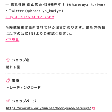
関連情報
— 晴れる屋 郡山店＠MSH発売中！ (@hareruya_koriym)
/ Twitter (@hareruya_koriym)
お知らせ
July 9, 2026 at 12:36PM
お問い合わせ
※掲載情報は更新されている場合があります。最新の情報
プライバシーポリシー
は以下の公式SNSよりご確認ください。
サイトポリシー
Xで見る
運営会社
ショップ名
出店をご検討の方へ
晴れる屋
テナント出店募集
催事出店募集
業種
アティビジョンについて
トレーディングカード
ショップページ
https://www.ati-koriyama.net/floor-guide/hareruya/