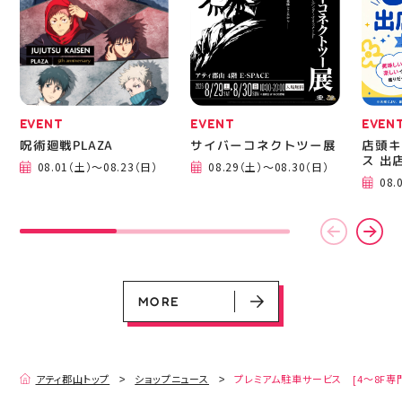
成までの様子も見てね #
ピアネージュ #ミシン教
室 #ソーイング教室 #ミ
シン初心者 #ハンドメイ
ド 手作り 洋裁 ソーイン
グ 郡山市 郡山 福島県
手作りのある暮らし
EVENT
EVENT
EVEN
呪術廻戦PLAZA
サイバーコネクトツー展
店頭キ
ス 出
08.01（土）～08.23（日）
08.29（土）～08.30（日）
EVENT
EVENT
EVENT
EVENT
CAMPAIGN
CAMPAIGN
08.
呪術廻戦PLAZA
サイバーコネクトツー展
店頭キッチンカースペース 出店カ
お祭りBBQビアガーデン 屋上で好
ヨドバシカメラ 平日限定1時間駐
プレミアム駐車サービス [4～8F
レンダー
評営業中！
車サービス
専門店対象]
08.01（土）～08.23（日）
08.29（土）～08.30（日）
08.01（土）～08.31（月）
05.21（木）～09.27（日）
MORE
MORE
アティ郡山トップ
ショップニュース
プレミアム駐車サービス [4～8F専