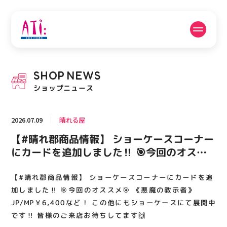
公式SNSフォローはこちら
SHOP
NEWS
PICK UP NEWS
SHOP NEWS
ショップニュース
ピックアップニュース
ショップニュース
2026.07.09
晴れる屋
FLOOR GUIDE
OPENING HOURS
【#晴れ郡商品情報】 ショーケースコーナー
フロアガイド
営業時間
にカードを追加しました‼️ 🎯今回のオスス
メ🎯 《悪魔の教示者》JP/MP￥6,400な
ど！ この他にもショーケースにて展開中で
【#晴れ郡商品情報】 ショーケースコーナーにカードを追
ACCESS
RECRUIT
アクセス・駐車場
スタッフ募集
す‼️ 皆様のご来店お待ちしてます🙌
加しました‼️ 🎯今回のオススメ🎯 《悪魔の教示者》
JP/MP￥6,400など！ この他にもショーケースにて展開中
です‼️ 皆様のご来店お待ちしてます🙌