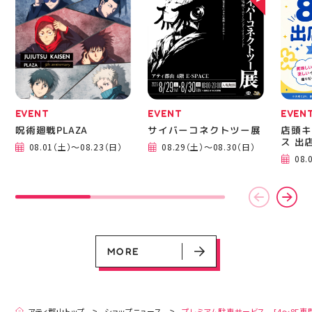
い合わせください 写真
を横にスワイプして、完
成までの様子も見てね #
ピアネージュ #ミシン教
室 #ソーイング教室 #ミ
シン初心者 #ハンドメイ
ド 手作り 洋裁 ソーイン
グ 郡山市 郡山 福島県
手作りのある暮らし
EVENT
EVENT
EVEN
呪術廻戦PLAZA
サイバーコネクトツー展
店頭キ
ス 出
08.01（土）～08.23（日）
08.29（土）～08.30（日）
EVENT
EVENT
EVENT
EVENT
CAMPAIGN
CAMPAIGN
08.
呪術廻戦PLAZA
サイバーコネクトツー展
店頭キッチンカースペース 出店カ
お祭りBBQビアガーデン 屋上で好
ヨドバシカメラ 平日限定1時間駐
プレミアム駐車サービス [4～8F
レンダー
評営業中！
車サービス
専門店対象]
08.01（土）～08.23（日）
08.29（土）～08.30（日）
08.01（土）～08.31（月）
05.21（木）～09.27（日）
MORE
MORE
アティ郡山トップ
ショップニュース
プレミアム駐車サービス [4～8F専