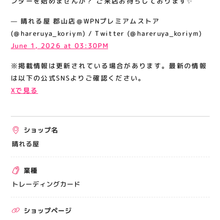
ンダーを始めませんか？ ご来店お待ちしております✨
関連情報
— 晴れる屋 郡山店＠WPNプレミアムストア
お知らせ
(@hareruya_koriym) / Twitter (@hareruya_koriym)
お問い合わせ
June 1, 2026 at 03:30PM
プライバシーポリシー
※掲載情報は更新されている場合があります。最新の情報
サイトポリシー
は以下の公式SNSよりご確認ください。
Xで見る
運営会社
出店をご検討の方へ
ショップ名
テナント出店募集
晴れる屋
催事出店募集
業種
アティビジョンについて
トレーディングカード
ショップページ