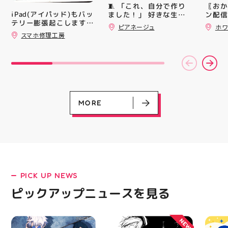
買い上げ)１枚＋スポー
シル活
🧵 「これ、自分で作り
〖おか
ツポイントアプリ(本登
HUBS
iPad(アイパッド)もバッ
ました！」 好きな生地
ン配信
録)画面ご提示していた
テリー膨張起こします🔋
を選んで、ミシンで少し
ッパー
ピアネージュ
ホワ
だくと１回くじ引きに参
💥スマホ修理工房アティ
ずつ形にしていく時間
￥11,17
スマホ修理工房
加することができます️
郡山店ならデータそのま
完成した時の嬉しさは格
￥5️⃣,
スポーツに関連したグッ
ま修理できます😊
別です ピアネージュの
ーポン
ズなどが当たりますので
ミシン教室では、 「ミ
ース終
ぜひご参加ください️ ・
シンを使ってみたいけ
験後の
熱い夏を盛り上げていき
ど、ちょっと不安…」
です🦷
ます️ スポーツナビゲー
「作りたいものがあるけ
りのク
ター一同当お待ちしてお
ど、作り方が分からな
ので、
ります✧⁠◝⁠(⁠⁰⁠▿⁠⁰⁠)⁠◜⁠✧ #ゼビ
い」 そんな初心者さん
⁡ ご
MORE
オ #アティ郡山
も大歓迎です お洋服・
してお
バッグ・小物など、 あ
ニンク
なたの「作ってみた
キャン
い！」を一緒に形にしま
#whi
しょう🧵 今回は素敵な
#歯の
パンツが完成 お孫ちゃ
んの甚平も、とっても可
愛く仕上がりました
PICK UP NEWS
LATEST!
「私にもできるかな？」
という方もお気軽に 作
ピックアップニュース
ピックアップニュースを見る
りたいものについてもご
相談ください♪ ピアネー
ジュ 気になる方はDMま
NEW
たは店頭でお気軽にお問