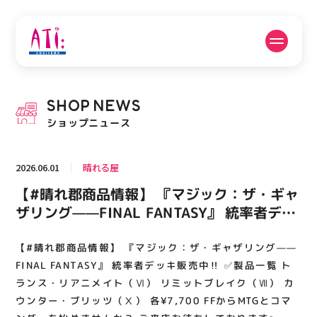
公式SNSフォローはこちら
SHOP
NEWS
PICK UP NEWS
SHOP NEWS
ショップニュース
ピックアップニュース
ショップニュース
2026.06.01
晴れる屋
FLOOR GUIDE
OPENING HOURS
【#晴れ郡商品情報】 『マジック：ザ・ギャ
フロアガイド
営業時間
ザリング——FINAL FANTASY』 統率者デッ
キ販売中‼️ ✅製品一覧 トランス・リアニメ
イト（Ⅵ） リミットブレイク（Ⅶ） カウン
【#晴れ郡商品情報】 『マジック：ザ・ギャザリング——
ACCESS
RECRUIT
アクセス・駐車場
スタッフ募集
ター・ブリッツ（Ⅹ） 各¥7,700 FFから
FINAL FANTASY』 統率者デッキ販売中‼️ ✅製品一覧 ト
MTGとコマンダーを始めませんか？ ご来店
ランス・リアニメイト（Ⅵ） リミットブレイク（Ⅶ） カ
ウンター・ブリッツ（Ⅹ） 各¥7,700 FFからMTGとコマ
お待ちしております✨