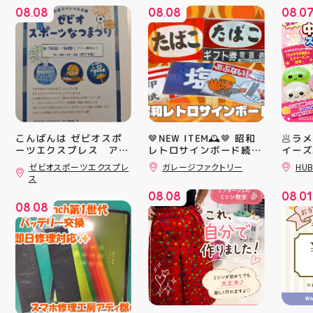
08
08
08
08
08
0
.
.
.
こんばんは ゼビオスポ
🤎NEW ITEM🕰️🤎 昭和
🥟ラ
ーツエクスプレス アテ
レトロサインボード続々
イーズ
入荷中！ シャレオツで
沸騰中
ィ郡山です ・ 本日は
ゼビオスポーツエクスプレ
ガレージファクトリー
HUB
ナウイ すべてA4サイズ
んスク
「ゼビオスポーツなつま
ス
つり」開催のお知らせで
なのでインテリアにも
キラキ
08
08
08
01
す(⁠✷⁠‿⁠✷⁠) ☆8/15(土)・
取り入れやすいですよ！
が と
.
.
08
08
16(日)の２日間 ★アテ
#昭和レトロ #アティ郡
にゅっ
.
ィ館内にて ☆11:00〜
山 #福島県 #郡山駅前 #
みつき
17:00(予定)でイベント
郡山市
い…！
を行います！ ・ アティ
に入っ
入り口横にて冷たいゼリ
子が出
ーや瓶ジュース、熱中症
らのお
対策グッズの販売🧊 ま
中華ま
た、5F店舗の当日のレシ
中華ま
ート(税込2000円以上お
レンド