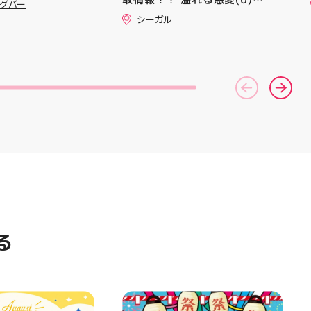
気になる方は是非、
━ #アティ郡山 #郡山 #郡山グ
ングバー
ポン配信中です★ ⁡
(GD01-118) ￥30 覚悟の表れ
んでください！ ス
ルメ #郡山BBQ #ビアガーデン
シーガル
した方、初回体験後
(U)(GD01-100) ￥30 ﾌﾗｯﾄ(ﾐﾘ
ーター一同、店頭
#お祭りBBQ #屋台グルメ #手
めです🦷 ⁡ ⁡ お
ｼｬ仕様)(C)(GD04-077) ￥50
おります
ぶらBBQ #お盆 #夏休み #郡山
りのクーポンにな
⁠)⁠ ・ #ゼビオ #アティ
ランチ #郡山ディナー #家族で
是非お試し下さい ⁡
美少女図鑑 #照山楓
おでかけ #夏の思い出 #BBQ
来店お待ちしており
イトニンク #ホワイ
ャンペーン
ng #歯が白い #歯の
る