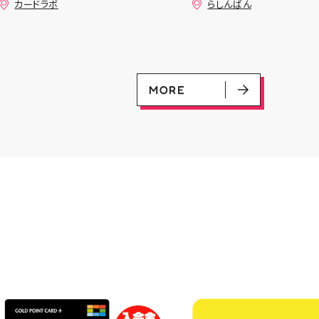
カードラボ
らしんばん
vmax UR 入荷いたしました✨✨
9TWENTY キャップ が
是非ご来店お待ちしております
した～‼️ ⬇️らしんばん
♪
ンで販売中⬇️ ⬇️郡山店オンライン
出品商品はこちら⬇️
MORE