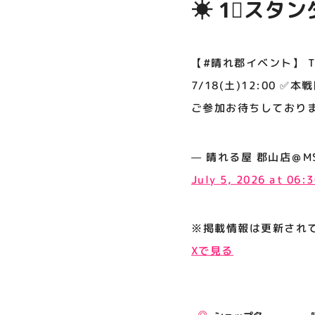
☀ 1⃣スタンダード
プライバシーポリシー
7/18(土)12:00 ✅本戦開催日 12/19(土) 12
サイトポリシー
戦フォーマッ
【#晴れ郡イベント】 THE
運営会社
ちしておりま
7/18(土)12:00 ✅
ご参加お待ちしておりま
公式SNSフォローはこちら
— 晴れる屋 郡山店＠MSH発売
July 5, 2026 at 06:
※掲載情報は更新され
Xで見る