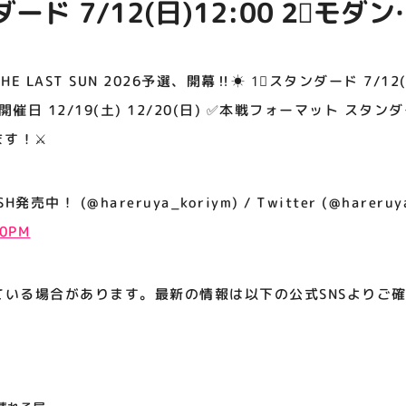
 7/12(日)12:00 2⃣モダン
アティビジョンについて
/20(日) ✅本
ト スタンダード+モダン 皆さま
 LAST SUN 2026予選、開幕‼️☀ 1⃣スタンダード 7/12(
す！⚔️
本戦開催日 12/19(土) 12/20(日) ✅本戦フォーマット ス
す！⚔️
中！ (@hareruya_koriym) / Twitter (@hareruya
30PM
ている場合があります。最新の情報は以下の公式SNSよりご