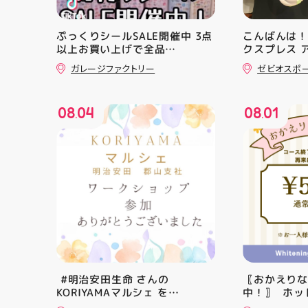
ぷっくりシールSALE開催中 3点
こんばんは！
以上お買い上げで全品
クスプレス 
10%OFF!! ️1枚売りのステッカ
・ ★本日の
ガレージファクトリー
ゼビオスポ
ーは対象外️ かなりお買い得です
クスからラ
この機会に色んなジャンルのシ
「NOVA BL
ールを 買ってみてくださいね
た ・ 特徴
08
04
08
01
郡山駅前 アティ郡山4F “ガレー
反発性に優れた
.
.
ジファクトリー”へ遊びに来てね️‍️‍️‍
SQUARED
#福島 #郡山 #郡山駅前 #雑貨
を向上させ
屋 #シル活
☆ASICSG
し、グリッ
た！ ☆市場
クッション
と優れた通
「エンジニ
パー」を搭載
距離をカジュ
や仕事履き、
距離歩く方向
⁡ #明治安田生命 さんの
〖おかえり
ューズになっ
KORIYAMAマルシェ を
中！〗 ⁡ ホ
ニングシュー
@hic20240729 HICさんにお誘
常￥11,170····