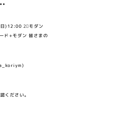
呪術廻戦PLAZA
店頭キッチンカースペース 出店
お祭りBBQビアガーデン 屋上
ヨドバシカメラ 平日限定1時
プレミアム駐車サービス [4～
カレンダー
で好評営業中！
間駐車サービス
8F専門店対象]
08.01（土）～08.23（日）
08.01（土）～08.31（月）
05.21（木）～09.27（日）
のご参加お待
日)12:00 2⃣モダン
タンダード+モダン 皆さまの
MORE
_koriym)
確認ください。