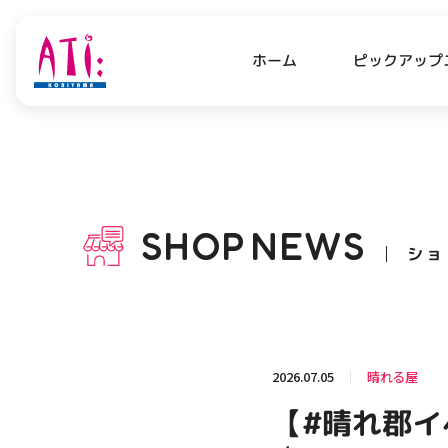
ピックアップ
ホーム
PICK UP NEWS
SHO
ピックアップニュース
ショッ
SHOP
NEWS
ショ
OPENING HOURS
AC
アクセ
営業時間
関連情報
2026.07.05
晴れる屋
お知らせ
【#晴れ郡イベ
お問い合わせ