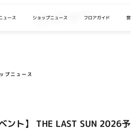
ニュース
ショップニュース
フロアガイド
営
L
P NEWS
FLOOR GUIDE
プニュース
フロアガイド
ップニュース
CESS
RECRUIT
ス・駐車場
スタッフ募集
出店をご検討の方へ
テナント出店募集
ント】 THE LAST SUN 2026
催事出店募集