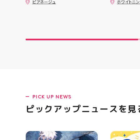
ます！ ・ 
ピアネージュ
ホワイトニ
い頂き参加させて頂きました。 ⁡
のお得なクー
店頭に足を運
とても楽しい時間を過ごさせて
コース終了
ポーツナビゲ
頂きありがとうございました ⁡
の再来店におすす
でお待ちして
@jsca_sheer_candle #日本シ
一人様1回限
(⁠◍⁠•⁠ᴗ⁠•⁠◍
アーキャンドル協会
りますので、
郡山 #福島
ご予約、ご
香 #ASICS
ます️ #ホワ
トニングキ
#whiteni
黄ばみ
PICK UP NEWS
ピックアップニュースを見