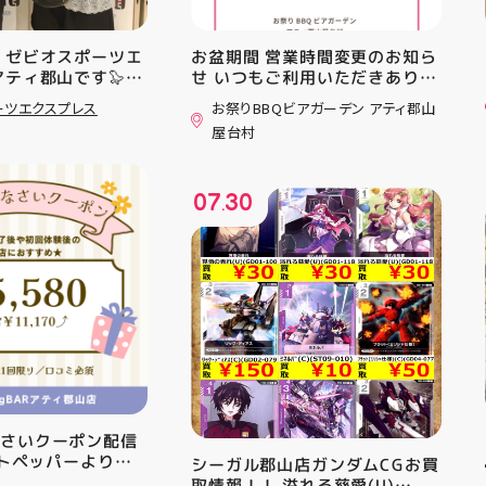
 ゼビオスポーツエ
お盆期間 営業時間変更のお知ら
アティ郡山です🦭
せ いつもご利用いただきありが
ラジオ★は アシッ
とうございます！ 8月12日
ーツエクスプレス
お祭りBBQビアガーデン アティ郡山
ンニングシューズ
(水)〜8月16日(日) は、 営業時
屋台村
AST 6」の紹介でし
間を変更して営業いたします
としては ☆軽量かつ
11:00〜22:00 お昼からゆっく
「FF TURBO
りBBQやビアガーデンをお楽し
07
30
」を新搭載し、推進力
みいただけます ご家族とのお食
.
ました！
事やご友人との集まり、夏休み
RIPを前足部に追加
のお出かけにもぴったり！ 屋台
プ力を向上させまし
グルメとBBQを一緒に楽しめる
トレンドの反発性と
「お祭りBBQビアガーデン」
性を表したデザイン
で、夏の思い出を作りません
気性を兼ね備えた
か？ 皆さまのご来店をスタッフ
アードウーブンアッ
一同、心よりお待ちしておりま
しました！ ・ 長
す お祭りBBQビアガーデン ア
アルに走りたい方
ティ郡山屋台村
夏のお出かけで長
━━━━━━━━━━━━━━
けのクッションシ
━ ご予約・詳細はプロフィール
なさいクーポン配信
ています 人気ラン
のリンクから
ットペッパーより通
シーガル郡山店ガンダムCGお買
ズの最新作になり
━━━━━━━━━━━━━━
··▸ ￥5️⃣,5️⃣8️⃣0️⃣
取情報！！ 溢れる慈愛(U)