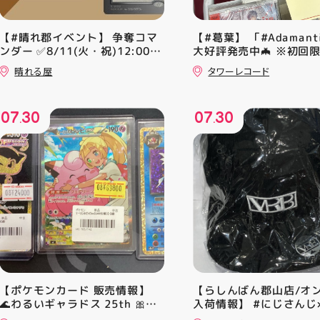
【#晴れ郡イベント】 争奪コマ
【#葛葉】 「#Adamant
ンダー ✅8/11(火・祝)12:00~
大好評発売中🦇 ※初回
⚔️イベント構成⚔️ スイスドロー
A、Bは店頭分在庫切れ
晴れる屋
タワーレコード
+決勝ラウンド 🏆賞品一覧🏆
す🙇‍♀️ 発売を記念した
優勝：■日本画■《シェオルド
ンペーン開催中 ♦️コラ
レッドの勅令》シルバースクロ
ー掲出 ♦️特別レシート 
07
30
07
30
ール・Foil×1枚 2-4位：
盤をご購入の方には リ
.
.
2,000pt 5-8位：1,000pt ご参
念レプリカチケットをお渡
加お待ちしております！✨
▼お取置きはこちらから
【ポケモンカード 販売情報】
【らしんばん郡山店/オ
🌊わるいギャラドス 25th 🎀リ
入荷情報】 #にじさんじ×
ーリエのピッピex 🔮ミュウ
ERAコラボ #剣持刀也