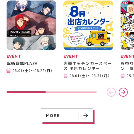
たは店頭でお気軽にお問
い合わせください 写真
を横にスワイプして、完
成までの様子も見てね #
ピアネージュ #ミシン教
室 #ソーイング教室 #ミ
シン初心者 #ハンドメイ
ド 手作り 洋裁 ソーイン
グ 郡山市 郡山 福島県
手作りのある暮らし
EVENT
EVENT
EVEN
呪術廻戦PLAZA
店頭キッチンカースペー
お祭り
EVENT
EVENT
EVENT
CAMPAIGN
CAMPAIGN
ス 出店カレンダー
ン 屋
08.01（土）～08.23（日）
呪術廻戦PLAZA
店頭キッチンカースペース 出店カ
お祭りBBQビアガーデン 屋上で好
ヨドバシカメラ 平日限定1時間駐
プレミアム駐車サービス [4～8F
08.01（土）～08.31（月）
05.
レンダー
評営業中！
車サービス
専門店対象]
08.01（土）～08.23（日）
08.01（土）～08.31（月）
05.21（木）～09.27（日）
MORE
MORE