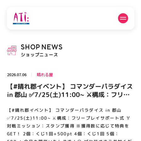
公式SNSフォローはこちら
SHOP
NEWS
PICK UP NEWS
SHOP NEWS
ショップニュース
ピックアップニュース
ショップニュース
2026.07.06
晴れる屋
FLOOR GUIDE
OPENING HOURS
【#晴れ郡イベント】 コマンダーパラダイス
フロアガイド
営業時間
in 郡山 ✅7/25(土)11:00~ ⚔️構成：フリー
プレイサポート式 🏅対戦ミッション：スタ
ンプ獲得 ※獲得数に応じて特典をGET！ 2
【#晴れ郡イベント】 コマンダーパラダイス in 郡山
ACCESS
RECRUIT
アクセス・駐車場
スタッフ募集
個：くじ1回+500pt 4個：くじ1回 5個：
✅7/25(土)11:00~ ⚔️構成：フリープレイサポート式 🏅
500pt 今月も開催いたします！😆 ぜひ皆さ
対戦ミッション：スタンプ獲得 ※獲得数に応じて特典を
GET！ 2個：くじ1回+500pt 4個：くじ1回 5個：
まご参加ください✨