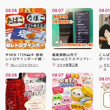
08
08
08
07
08
01
.
.
.
🤎NEW ITEM🕰️🤎 昭和
福島県郡山市で
こんば
レトロサインボード続々
Xperia(エクスペリア)の
ポーツ
画面交換も即日修理対応
ティ郡
入荷中！ シャレオツで
ガレージファクトリー
スマホ修理工房
ゼビ
😊💪
日のラ
ナウイ すべてA4サイズ
ス
なのでインテリアにも
クスか
08
08
08
07
取り入れやすいですよ！
ーズ 「
.
.
08
01
#昭和レトロ #アティ郡
6」の
.
山 #福島県 #郡山駅前 #
徴とし
郡山市
反発性
TURB
搭載し
せまし
☆ASI
追加し