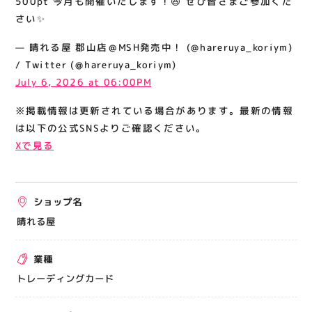
500pt 今月も開催いたします！😆 ぜひ皆さまご参加くだ
関連情報
さい✨
お知らせ
— 晴れる屋 郡山店＠MSH発売中！ (@hareruya_koriym)
お問い合わせ
/ Twitter (@hareruya_koriym)
July 6, 2026 at 06:00PM
プライバシーポリシー
サイトポリシー
※掲載情報は更新されている場合があります。最新の情報
は以下の公式SNSよりご確認ください。
運営会社
Xで見る
出店をご検討の方へ
テナント出店募集
ショップ名
催事出店募集
晴れる屋
アティビジョンについて
業種
トレーディングカード