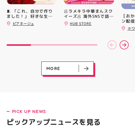
上させ
トレン
🥟ラメキラ中華まんスク
🧵 「これ、自分で作り
ション
〖おか
イーズ🥟 海外SNSで話題
ました！」 好きな生地
ンと優
ン配信
沸騰中 ラメキラ中華ま
を選んで、ミシンで少し
ピアネージュ
HUB STORE
備えた
ッパー
んスクイーズが新登場！
ずつ形にしていく時間
ホワ
ウーブ
￥11,17
完成した時の嬉しさは格
キラキラグリッター素材
載しま
￥5️⃣,
別です ピアネージュの
が とにかくかわいい♪ む
をカジ
ーポン
ミシン教室では、 「ミ
にゅっとクセになる や
方や仕
ース終
シンを使ってみたいけ
みつき触感がたまらな
かけで
験後の
ど、ちょっと不安…」
い…！ せいろ型ケース
のクッ
です🦷
「作りたいものがあるけ
に入っていて どの色の
なって
りのク
ど、作り方が分からな
子が出るかは 開けてか
ニング
ので、
い」 そんな初心者さん
らのお楽しみ #ラメキラ
MORE
になり
⁡ ご
も大歓迎です お洋服・
中華まん #スクイーズ #
る方は
してお
バッグ・小物など、 あ
中華まんグッズ #海外ト
運んで
ニンク
なたの「作ってみた
レンド #むにゅむにゅ
ーツナ
キャン
い！」を一緒に形にしま
シル活 新商品入荷
店頭で
#whi
しょう🧵 今回は素敵な
HUBSTORE
す(⁠◍⁠•
#歯の
パンツが完成 お孫ちゃ
#アテ
んの甚平も、とっても可
女図鑑
LATEST!
愛く仕上がりました
#ASIC
PICK UP NEWS
「私にもできるかな？」
ピックアップニュース
という方もお気軽に 作
ピックアップニュースを見る
りたいものについてもご
相談ください♪ ピアネー
ジュ 気になる方はDMま