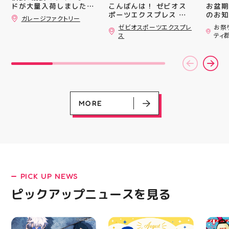
#whi
こんばんは！ ゼビオス
お盆期
ドが大量入荷しました！
#歯の
ポーツエクスプレス ア
のお知らせ 
さらっと飾ればあっとい
ガレージファクトリー
ティ郡山です🦭 ・ ★本
用いた
う間にお洒落空間爆誕️‍️‍️‍
ゼビオスポーツエクスプレ
お祭
ナンバープレートやブリ
日のラジオ★は アシッ
ざいま
ス
ティ
キ看板と合わせて飾るの
クスからランニングシュ
(水)〜
がオススメです 郡山駅
ーズ 「NOVA BLAST
営業時
前 アティ郡山4F “ガレ
6」の紹介でした ・ 特
いたします 
ージファクトリー”へ遊
徴としては ☆軽量かつ
22:
びに来てね️‍️‍️‍ #福島 #郡山
反発性に優れた「FF
りBB
#郡山駅前 #雑貨屋 #ア
TURBO SQUARED」を新
お楽し
メリカン雑貨
搭載し、推進力を向上さ
ご家族
せました！
人との
MORE
☆ASICSGRIPを前足部に
お出か
追加し、グリップ力を向
屋台グ
上させました！ ☆市場
に楽し
トレンドの反発性とクッ
ビアガ
ション性を表したデザイ
思い出
ンと優れた通気性を兼ね
皆さま
備えた「エンジニアード
フ一同
ウーブンアッパー」を搭
ており
PICK UP NEWS
LATEST!
載しました！ ・ 長距離
アガー
をカジュアルに走りたい
屋台村
ピックアップニュース
ピックアップニュースを見る
方や仕事履き、夏のお出
━━━
かけで長距離歩く方向け
━━━
のクッションシューズに
はプロ
なっています 人気ラン
から