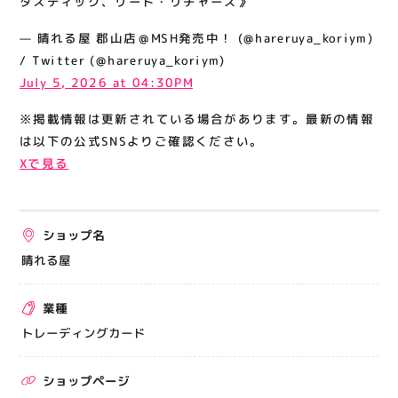
タスティック、リード・リチャーズ》
関連情報
— 晴れる屋 郡山店＠MSH発売中！ (@hareruya_koriym)
お知らせ
/ Twitter (@hareruya_koriym)
お問い合わせ
July 5, 2026 at 04:30PM
プライバシーポリシー
※掲載情報は更新されている場合があります。最新の情報
サイトポリシー
は以下の公式SNSよりご確認ください。
Xで見る
運営会社
出店をご検討の方へ
ショップ名
テナント出店募集
晴れる屋
催事出店募集
業種
アティビジョンについて
トレーディングカード
ショップページ