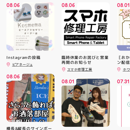
08
06
08
06
08
01
.
.
.
Instagramの投稿
臨時休業のお詫びと営業
〖おか
再開のお知らせ
ン配信
ピアネージュ
ッパー
スマホ修理工房
ホワ
￥11,17
08
06
￥5️⃣,
.
08
01
07
31
ーポン
.
.
ース終
験後の
です🦷
りのク
ので、
⁡ ご
してお
ニンク
キャン
横長&縦長のサインボー