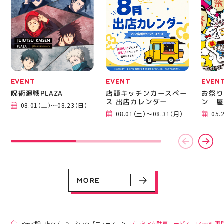
ニングシューズの最新作
━━━
になります！ ・ 気にな
━━━
る方は是非、店頭に足を
郡山 
運んでください！ スポ
BBQ
ーツナビゲーター一同、
祭りB
店頭でお待ちしておりま
手ぶら
す(⁠◍⁠•⁠ᴗ⁠•⁠◍⁠)⁠ ・ #ゼビオ
み #
#アティ郡山 #福島美少
ィナー
女図鑑 #照山楓香
#夏の
#ASICS
EVENT
EVENT
EVEN
呪術廻戦PLAZA
店頭キッチンカースペー
お祭り
ス 出店カレンダー
ン 屋
08.01（土）～08.23（日）
EVENT
EVENT
EVENT
CAMPAIGN
CAMPAIGN
08.01（土）～08.31（月）
05.
呪術廻戦PLAZA
店頭キッチンカースペース 出店カ
お祭りBBQビアガーデン 屋上で好
ヨドバシカメラ 平日限定1時間駐
プレミアム駐車サービス [4～8F
レンダー
評営業中！
車サービス
専門店対象]
08.01（土）～08.23（日）
08.01（土）～08.31（月）
05.21（木）～09.27（日）
MORE
MORE
アティ郡山トップ
ショップニュース
プレミアム駐車サービス [4～8F専