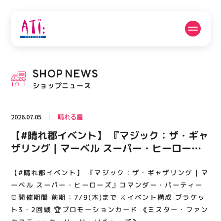
公式SNSフォローはこちら
SHOP
NEWS
PICK UP NEWS
SHOP NEWS
ショップニュース
ピックアップニュース
ショップニュース
2026.07.05
晴れる屋
FLOOR GUIDE
OPENING HOURS
【#晴れ郡イベント】 『マジック：ザ・ギャ
フロアガイド
営業時間
ザリング | マーベル スーパー・ヒーロー
ズ』コマンダー・パーティー ⏰開催期間 前
期：7/9(木)まで ⚔️イベント構成 ブラケット
【#晴れ郡イベント】 『マジック：ザ・ギャザリング | マ
ACCESS
RECRUIT
アクセス・駐車場
スタッフ募集
3・2回戦 🏆プロモーションカード 《ミスタ
ーベル スーパー・ヒーローズ』コマンダー・パーティー
ー・ファンタスティック、リード・リチャー
⏰開催期間 前期：7/9(木)まで ⚔️イベント構成 ブラケッ
ト3・2回戦 🏆プロモーションカード 《ミスター・ファン
ズ》