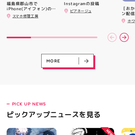
いね お気に入りの1個、
買い上
Instagramの投稿
福島県郡山市で
見つかりますように #プ
ツポイ
〖おか
iPhone(アイフォン)の充
ピアネージュ
クキラ #たまごっち #サ
録)画
ン配信
電口修理はスマホ修理工
スマホ修理工房
ンリオ #シール活 #シー
だくと
ッパー
房アティ郡山店なら即日
ホワ
ル キャラグッズ プチプ
加する
￥11,17
修理対応😊✨
ラ雑貨 コレクション
スポー
￥5️⃣,
HUBSTORE 数量限定 新
ズなど
ーポン
商品入荷
ぜひご
ース終
熱い夏
験後の
ます️
です🦷
ター一
りのク
ります✧⁠◝
ので、
MORE
オ #
⁡ ご
してお
ニンク
キャン
#whi
#歯の
PICK UP NEWS
LATEST!
ピックアップニュース
ピックアップニュースを見る
NEW