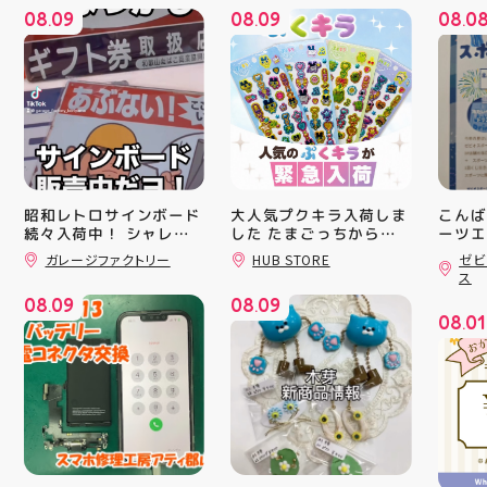
08
09
08
09
08
0
.
.
.
昭和レトロサインボード
大人気プクキラ入荷しま
こんば
続々入荷中！ シャレオ
した たまごっちからサ
ーツエ
ンリオまで 全13種類の
ィ郡山
ツでナウイ すべてA4サ
ガレージファクトリー
HUB STORE
ゼビ
豊富なラインナップが勢
「ゼビ
イズなのでインテリアに
ス
も 取り入れやすいです
揃い ぷくっとしたキュ
つり」
08
09
08
09
よ！ 郡山駅前 アティ郡
ートなフォルムに 思わ
す(⁠✷⁠
.
.
08
01
山4F “ガレージファクト
ず胸キュンしちゃうデザ
16(
.
リー”へ遊びに来てね️‍️‍️‍ #
インばかり 集めたくな
ィ館内
福島 #郡山 #郡山駅前 #
る可愛さで コレクショ
17:
雑貨屋 #昭和レトロ
ンにもぴったり 数量限
を行い
定での入荷となりますの
入り口
で 気になっていた方、
ーや瓶
まだGETできてない方は
対策グ
売り切れる前にぜひお早
た、5
めにチェックしてくださ
ート(