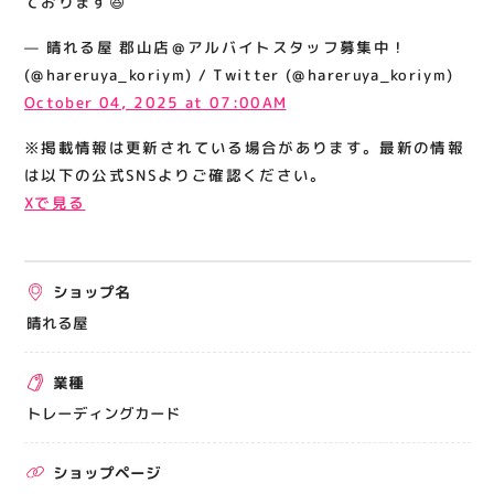
ております😆
関連情報
— 晴れる屋 郡山店＠アルバイトスタッフ募集中！
お知らせ
(@hareruya_koriym) / Twitter (@hareruya_koriym)
お問い合わせ
October 04, 2025 at 07:00AM
プライバシーポリシー
※掲載情報は更新されている場合があります。最新の情報
サイトポリシー
は以下の公式SNSよりご確認ください。
Xで見る
運営会社
出店をご検討の方へ
ショップ名
テナント出店募集
晴れる屋
催事出店募集
業種
アティビジョンについて
トレーディングカード
ショップページ