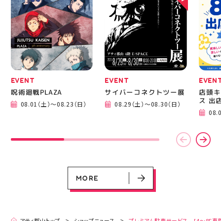
EVENT
EVENT
EVEN
呪術廻戦PLAZA
サイバーコネクトツー展
店頭キ
ス 出
08.01（土）～08.23（日）
08.29（土）～08.30（日）
EVENT
EVENT
EVENT
EVENT
CAMPAIGN
CAMPAIGN
08.
呪術廻戦PLAZA
サイバーコネクトツー展
店頭キッチンカースペース 出店カ
お祭りBBQビアガーデン 屋上で好
ヨドバシカメラ 平日限定1時間駐
プレミアム駐車サービス [4～8F
レンダー
評営業中！
車サービス
専門店対象]
08.01（土）～08.23（日）
08.29（土）～08.30（日）
08.01（土）～08.31（月）
05.21（木）～09.27（日）
MORE
MORE
アティ郡山トップ
ショップニュース
プレミアム駐車サービス [4～8F専