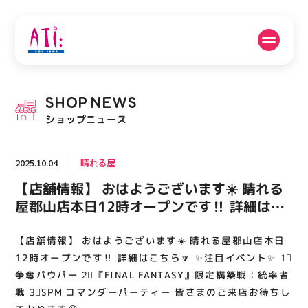
公式SNSフォローはこちら
SHOP
NEWS
PICK UP NEWS
SHOP NEWS
ショップニュース
ピックアップニュース
ショップニュース
2025.10.04
晴れる屋
FLOOR GUIDE
OPENING HOURS
【店舗情報】 おはようございます☀️ 晴れる
フロアガイド
営業時間
屋郡山店本日12時オープンです‼️ 詳細はこ
ちら🔽 ✨注目イベント✨ 1⃣争奪パウパー
2⃣『FINAL FANTASY』限定構築戦：統率者
【店舗情報】 おはようございます☀️ 晴れる屋郡山店本日
ACCESS
RECRUIT
アクセス・駐車場
スタッフ募集
戦 3⃣SPM コマンダーパーティー 皆さまのご
12時オープンです‼️ 詳細はこちら🔽 ✨注目イベント✨ 1⃣
来店お待ちしております😆
争奪パウパー 2⃣『FINAL FANTASY』限定構築戦：統率者
戦 3⃣SPM コマンダーパーティー 皆さまのご来店お待ちし