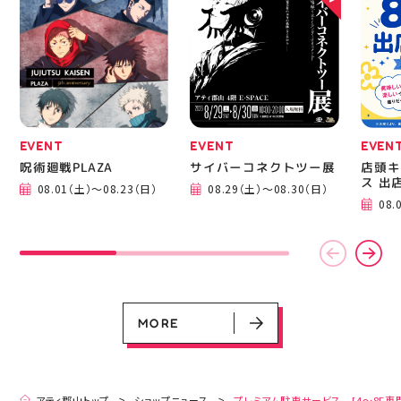
EVENT
EVENT
EVEN
呪術廻戦PLAZA
サイバーコネクトツー展
店頭キ
ス 出
08.01（土）～08.23（日）
08.29（土）～08.30（日）
EVENT
EVENT
EVENT
EVENT
CAMPAIGN
CAMPAIGN
08.
呪術廻戦PLAZA
サイバーコネクトツー展
店頭キッチンカースペース 出店カ
お祭りBBQビアガーデン 屋上で好
ヨドバシカメラ 平日限定1時間駐
プレミアム駐車サービス [4～8F
レンダー
評営業中！
車サービス
専門店対象]
08.01（土）～08.23（日）
08.29（土）～08.30（日）
08.01（土）～08.31（月）
05.21（木）～09.27（日）
MORE
MORE
アティ郡山トップ
ショップニュース
プレミアム駐車サービス [4～8F専