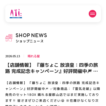
公式SNSフォローはこちら
SHOP
NEWS
PICK UP NEWS
SHOP NEWS
ショップニュース
ピックアップニュース
ショップニュース
2026.05.13
晴れる屋
FLOOR GUIDE
OPENING HOURS
【店舗情報】 『藤ちょこ 放浪皇：四季の旅
フロアガイド
営業時間
路 完成記念キャンペーン』好評開催中🎆 ✅
対象商品：『霊気走破』以降発売のセット
1BOX 晴れる屋郡山店ではまだ実施しており
【店舗情報】 『藤ちょこ 放浪皇：四季の旅路 完成記念キ
ACCESS
RECRUIT
アクセス・駐車場
スタッフ募集
ます‼️ 皆さまぜひご来店ください😁 ※在庫
ャンペーン』好評開催中🎆 ✅対象商品：『霊気走破』以降
がなくなり次第終了します キャンペーン詳
発売のセット1BOX 晴れる屋郡山店ではまだ実施しており
ます‼️ 皆さまぜひご来店ください😁 ※在庫がなくなり次
細🔽