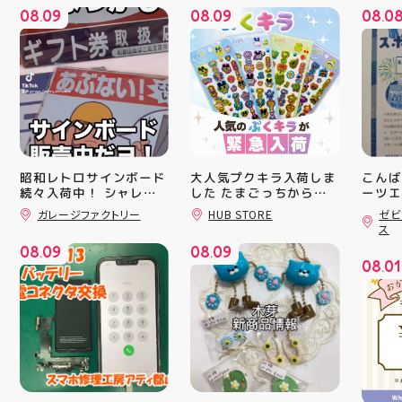
08
09
08
09
08
0
.
.
.
昭和レトロサインボード
大人気プクキラ入荷しま
こんば
続々入荷中！ シャレオ
した たまごっちからサ
ーツエ
ンリオまで 全13種類の
ィ郡山
ツでナウイ すべてA4サ
ガレージファクトリー
HUB STORE
ゼビ
豊富なラインナップが勢
「ゼビ
イズなのでインテリアに
ス
も 取り入れやすいです
揃い ぷくっとしたキュ
つり」
08
09
08
09
よ！ 郡山駅前 アティ郡
ートなフォルムに 思わ
す(⁠✷⁠
.
.
08
01
山4F “ガレージファクト
ず胸キュンしちゃうデザ
16(
.
リー”へ遊びに来てね️‍️‍️‍ #
インばかり 集めたくな
ィ館内
福島 #郡山 #郡山駅前 #
る可愛さで コレクショ
17:
雑貨屋 #昭和レトロ
ンにもぴったり 数量限
を行い
定での入荷となりますの
入り口
で 気になっていた方、
ーや瓶
まだGETできてない方は
対策グ
売り切れる前にぜひお早
た、5
めにチェックしてくださ
ート(