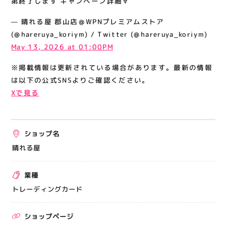
第終了します キャンペーン詳細🔽
関連情報
— 晴れる屋 郡山店＠WPNプレミアムストア
お知らせ
(@hareruya_koriym) / Twitter (@hareruya_koriym)
お問い合わせ
May 13, 2026 at 01:00PM
プライバシーポリシー
※掲載情報は更新されている場合があります。最新の情報
サイトポリシー
は以下の公式SNSよりご確認ください。
Xで見る
運営会社
出店をご検討の方へ
ショップ名
テナント出店募集
晴れる屋
催事出店募集
業種
アティビジョンについて
トレーディングカード
ショップページ