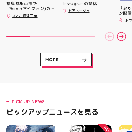
いね お気に入りの1個、
買い上
Instagramの投稿
福島県郡山市で
見つかりますように #プ
ツポイ
〖おか
iPhone(アイフォン)の充
ピアネージュ
クキラ #たまごっち #サ
録)画
ン配信
電口修理はスマホ修理工
スマホ修理工房
ンリオ #シール活 #シー
だくと
ッパー
房アティ郡山店なら即日
ホワ
ル キャラグッズ プチプ
加する
￥11,17
修理対応😊✨
ラ雑貨 コレクション
スポー
￥5️⃣,
HUBSTORE 数量限定 新
ズなど
ーポン
商品入荷
ぜひご
ース終
熱い夏
験後の
ます️
です🦷
ター一
りのク
ります✧⁠◝
ので、
MORE
オ #
⁡ ご
してお
ニンク
キャン
#whi
#歯の
PICK UP NEWS
LATEST!
ピックアップニュース
ピックアップニュースを見る
NEW