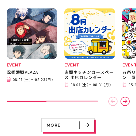
EVENT
EVENT
EVENT
CAMPAIGN
CAMPAIGN
呪術廻戦PLAZA
店頭キッチンカースペース 出店カ
お祭りBBQビアガーデン 屋上で好
ヨドバシカメラ 平日限定1時間駐
プレミアム駐車サービス [4～8F
レンダー
評営業中！
車サービス
専門店対象]
08.01（土）～08.23（日）
08.01（土）～08.31（月）
05.21（木）～09.27（日）
MORE
EVENT
EVENT
EVEN
呪術廻戦PLAZA
店頭キッチンカースペー
お祭り
ス 出店カレンダー
ン 屋
08.01（土）～08.23（日）
08.01（土）～08.31（月）
05.
MORE