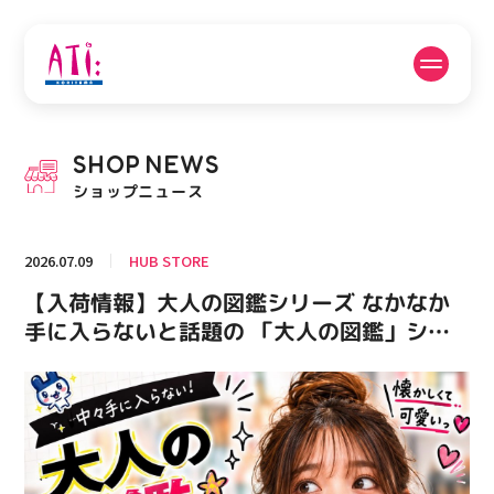
公式SNSフォローはこちら
SHOP
NEWS
PICK UP NEWS
SHOP NEWS
ショップニュース
ピックアップニュース
ショップニュース
2026.07.09
HUB STORE
FLOOR GUIDE
OPENING HOURS
【入荷情報】大人の図鑑シリーズ なかなか
フロアガイド
営業時間
手に入らないと話題の 「大人の図鑑」シリ
ーズが大量入荷しました！ ディズニーシリ
ーズやその他商品もあり圧巻の ラインナッ
ACCESS
RECRUIT
アクセス・駐車場
スタッフ募集
プ ついつい揃えたくなる。。。 気になって
いた方はこのチャンスをお見逃しなく♡ #大
人の図鑑 #入荷情報 #HUBSTORE