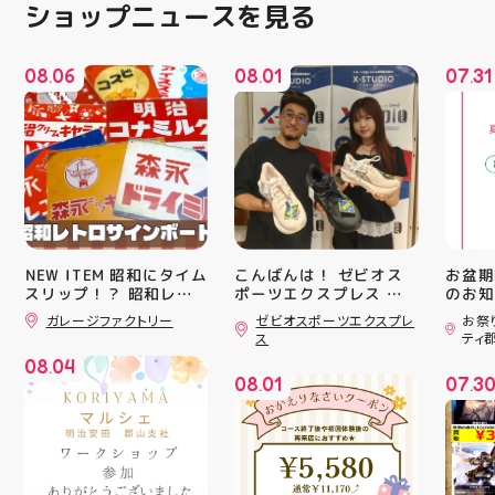
ショップニュースを見る
08
06
08
01
07
31
.
.
.
️NEW ITEM️ 昭和にタイム
こんばんは！ ゼビオス
お盆期
スリップ！？ 昭和レト
ポーツエクスプレス ア
のお知らせ 
ロサインボード大量入荷
ティ郡山です🦭 ・ ★本
用いた
ガレージファクトリー
ゼビオスポーツエクスプレ
お祭
しました！ 今回はお菓
日のラジオ★は アシッ
ざいま
ス
ティ
子系をまとめてみました
クスからランニングシュ
(水)〜
08
04
お部屋に飾ればバッチグ
ーズ 「NOVA BLAST
営業時
.
08
01
07
3
ー #昭和レトロ #アティ
6」の紹介でした ・ 特
いたします 
.
.
郡山 #福島県 #郡山駅前
徴としては ☆軽量かつ
22:
#郡山市
反発性に優れた「FF
りBB
TURBO SQUARED」を新
お楽し
搭載し、推進力を向上さ
ご家族
せました！
人との