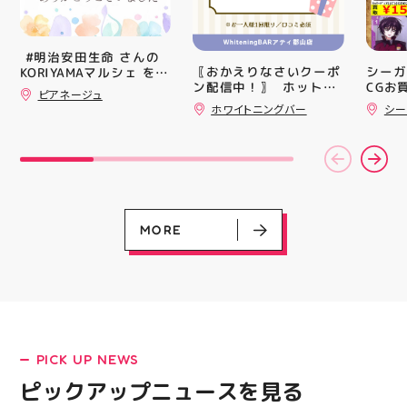
☆ASICSGRIPを前足部に
お出か
追加し、グリップ力を向
屋台グ
上させました！ ☆市場
に楽し
トレンドの反発性とクッ
ビアガ
⁡ #明治安田生命 さんの
ション性を表したデザイ
思い出
〖おかえりなさいクーポ
シーガ
KORIYAMAマルシェ を
ンと優れた通気性を兼ね
皆さま
ン配信中！〗 ⁡ ホットペ
CGお
@hic20240729 HICさ
ピアネージュ
備えた「エンジニアード
フ一同
ッパーより通常
る慈愛(
んにお誘い頂き参加させ
ホワイトニングバー
シー
ウーブンアッパー」を搭
ており
￥11,170······▸
￥30 
て頂きました。 ⁡ とても
載しました！ ・ 長距離
アガー
LATEST!
￥5️⃣,5️⃣8️⃣0️⃣のお得なク
(GD01
楽しい時間を過ごさせて
をカジュアルに走りたい
屋台村
ーポン配信中です★ ⁡ コ
(ﾐﾘｼｬ
頂きありがとうございま
ピックアップニュース
方や仕事履き、夏のお出
━━━
ース終了した方、初回体
077)
した ⁡
かけで長距離歩く方向け
━━━
験後の再来店におすすめ
@jsca_sheer_candle #
のクッションシューズに
はプロ
です🦷 ⁡ ⁡ お一人様1回限
日本シアーキャンドル協
なっています 人気ラン
から
りのクーポンになります
会
ニングシューズの最新作
━━━
ので、是非お試し下さい
MORE
になります！ ・ 気にな
━━━
⁡ ご予約、ご来店お待ち
る方は是非、店頭に足を
郡山 
しております️ #ホワイト
運んでください！ スポ
BBQ
ニンク #ホワイトニング
ーツナビゲーター一同、
祭りB
キャンペーン
店頭でお待ちしておりま
手ぶら
#whitening #歯が白い
す(⁠◍⁠•⁠ᴗ⁠•⁠◍⁠)⁠ ・ #ゼビオ
み #
#歯の黄ばみ
#アティ郡山 #福島美少
ィナー
女図鑑 #照山楓香
#夏の
#ASICS
PICK UP NEWS
ピックアップニュースを見る