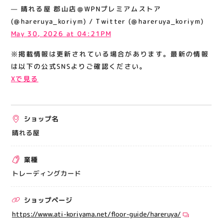
関連情報
— 晴れる屋 郡山店＠WPNプレミアムストア
(@hareruya_koriym) / Twitter (@hareruya_koriym)
お知らせ
May 30, 2026 at 04:21PM
お問い合わせ
※掲載情報は更新されている場合があります。最新の情報
プライバシーポリシー
は以下の公式SNSよりご確認ください。
サイトポリシー
Xで見る
運営会社
ショップ名
出店をご検討の方へ
晴れる屋
テナント出店募集
催事出店募集
業種
アティビジョンについて
トレーディングカード
ショップページ
https://www.ati-koriyama.net/floor-guide/hareruya/