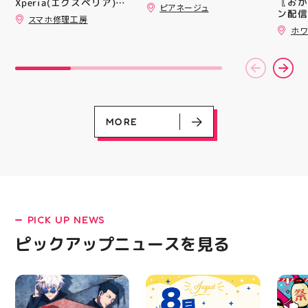
〖おか
Xperia(エクスペリア)の
ピアネージュ
ンと優
ン配信
画面交換も即日修理対応
スマホ修理工房
備えた
ッパー
😊💪
ホワ
ウーブ
￥11,17
載しま
￥5️⃣,
をカジ
ーポン
方や仕
ース終
かけで
験後の
のクッ
です🦷
なって
りのク
ニング
ので、
MORE
になり
⁡ ご
る方は
してお
運んで
ニンク
ーツナ
キャン
店頭で
#whi
す(⁠◍⁠•
#歯の
#アテ
女図鑑
#ASIC
PICK UP NEWS
LATEST!
ピックアップニュースを見る
ピックアップニュース