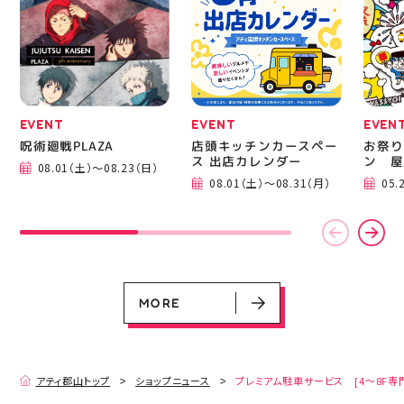
EVENT
EVENT
EVEN
呪術廻戦PLAZA
店頭キッチンカースペー
お祭り
ス 出店カレンダー
ン 屋
08.01（土）～08.23（日）
EVENT
EVENT
EVENT
CAMPAIGN
CAMPAIGN
08.01（土）～08.31（月）
05.
呪術廻戦PLAZA
店頭キッチンカースペース 出店カ
お祭りBBQビアガーデン 屋上で好
ヨドバシカメラ 平日限定1時間駐
プレミアム駐車サービス [4～8F
レンダー
評営業中！
車サービス
専門店対象]
08.01（土）～08.23（日）
08.01（土）～08.31（月）
05.21（木）～09.27（日）
MORE
MORE
アティ郡山トップ
ショップニュース
プレミアム駐車サービス [4～8F専