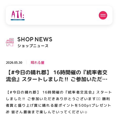
公式SNSフォローはこちら
SHOP
NEWS
PICK UP NEWS
SHOP NEWS
ショップニュース
ピックアップニュース
ショップニュース
2026.05.30
晴れる屋
FLOOR GUIDE
OPENING HOURS
【#今日の晴れ郡】 16時開催の『統率者交
フロアガイド
営業時間
流会』スタートしました‼️ ご参加いただき
ありがとうございます🙇‍♂️ 勝利者賞と盛り上
げ賞に晴れる屋ポイントを500ptプレゼント
【#今日の晴れ郡】 16時開催の『統率者交流会』スタート
ACCESS
RECRUIT
アクセス・駐車場
スタッフ募集
🎁 皆さん最後まで楽しんでいってください
しました‼️ ご参加いただきありがとうございます🙇‍♂️ 勝利
☺️
者賞と盛り上げ賞に晴れる屋ポイントを500ptプレゼント
🎁 皆さん最後まで楽しんでいってください☺️