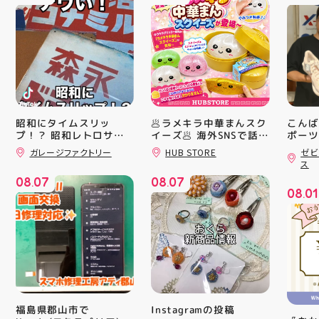
昭和にタイムスリッ
🥟ラメキラ中華まんスク
こんば
プ！？ 昭和レトロサイ
イーズ🥟 海外SNSで話題
ポーツ
沸騰中 ラメキラ中華ま
ティ郡
ンボード大量入荷しまし
ガレージファクトリー
HUB STORE
ゼビ
んスクイーズが新登場！
日のラ
た！ 今回はお菓子系を
ス
まとめてみました お部
キラキラグリッター素材
クスか
08
07
08
07
屋に飾ればバッチグー
が とにかくかわいい♪ む
ーズ 「
.
.
08
01
郡山駅前 アティ郡山4F
にゅっとクセになる や
6」の
.
“ガレージファクトリ
みつき触感がたまらな
徴とし
ー”へ遊びに来てね️‍️‍️‍ #福
い…！ せいろ型ケース
反発性
島 #郡山 #郡山駅前 #雑
に入っていて どの色の
TURB
貨屋 #昭和レトロ
子が出るかは 開けてか
搭載し
らのお楽しみ #ラメキラ
せまし
中華まん #スクイーズ #
☆ASI
中華まんグッズ #海外ト
追加し
レンド #むにゅむにゅ
上させ
シル活 新商品入荷
トレン
Instagramの投稿
福島県郡山市で
HUBSTORE
ション