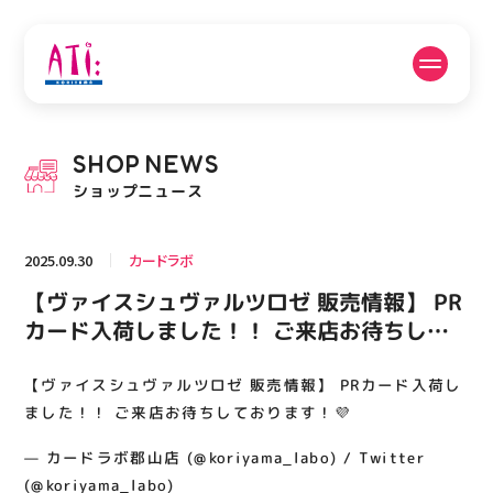
公式SNSフォローはこちら
SHOP
NEWS
PICK UP NEWS
SHOP NEWS
ショップニュース
ピックアップニュース
ショップニュース
2025.09.30
カードラボ
FLOOR GUIDE
OPENING HOURS
【ヴァイスシュヴァルツロゼ 販売情報】 PR
フロアガイド
営業時間
カード入荷しました！！ ご来店お待ちして
おります！💜
【ヴァイスシュヴァルツロゼ 販売情報】 PRカード入荷し
ACCESS
RECRUIT
アクセス・駐車場
スタッフ募集
ました！！ ご来店お待ちしております！💜
— カードラボ郡山店 (@koriyama_labo) / Twitter
(@koriyama_labo)