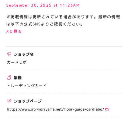
関連情報
September 30, 2025 at 11:23AM
お知らせ
※掲載情報は更新されている場合があります。最新の情報
は以下の公式SNSよりご確認ください。
お問い合わせ
Xで見る
プライバシーポリシー
サイトポリシー
運営会社
ショップ名
カードラボ
出店をご検討の方へ
業種
テナント出店募集
トレーディングカード
催事出店募集
アティビジョンについて
ショップページ
https://www.ati-koriyama.net/floor-guide/cardlabo/