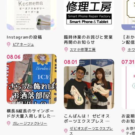
Instagramの投稿
臨時休業のお詫びと営業
〖おか
再開のお知らせ
ン配信
ピアネージュ
ッパー
スマホ修理工房
ホワ
￥11,17
08
06
￥5️⃣,
.
08
01
07
31
ーポン
.
.
ース終
験後の
です🦷
りのク
ので、
⁡ ご
してお
ニンク
キャン
横長&縦長のサインボー
#whi
こんばんは！ ゼビオス
お盆期
ドが大量入荷しました！
#歯の
ポーツエクスプレス ア
のお知らせ 
さらっと飾ればあっとい
ガレージファクトリー
ティ郡山です🦭 ・ ★本
用いた
う間にお洒落空間爆誕️‍️‍️‍
ゼビオスポーツエクスプレ
お祭
ナンバープレートやブリ
日のラジオ★は アシッ
ざいま
ス
ティ