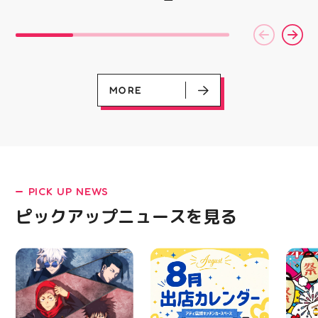
キ看板と合わせて飾るの
クスからランニングシュ
(水)〜
がオススメです 郡山駅
ーズ 「NOVA BLAST
営業時
前 アティ郡山4F “ガレ
6」の紹介でした ・ 特
いたします 
ージファクトリー”へ遊
徴としては ☆軽量かつ
22:
びに来てね️‍️‍️‍ #福島 #郡山
反発性に優れた「FF
りBB
#郡山駅前 #雑貨屋 #ア
TURBO SQUARED」を新
お楽し
メリカン雑貨
搭載し、推進力を向上さ
ご家族
せました！
人との
MORE
☆ASICSGRIPを前足部に
お出か
追加し、グリップ力を向
屋台グ
上させました！ ☆市場
に楽し
トレンドの反発性とクッ
ビアガ
ション性を表したデザイ
思い出
ンと優れた通気性を兼ね
皆さま
備えた「エンジニアード
フ一同
ウーブンアッパー」を搭
ており
PICK UP NEWS
載しました！ ・ 長距離
アガー
をカジュアルに走りたい
屋台村
ピックアップニュースを見る
LATEST!
方や仕事履き、夏のお出
━━━
かけで長距離歩く方向け
━━━
ピックアップニュース
のクッションシューズに
はプロ
なっています 人気ラン
から
ニングシューズの最新作
━━━
になります！ ・ 気にな
━━━
る方は是非、店頭に足を
郡山 
運んでください！ スポ
BBQ
ーツナビゲーター一同、
祭りB