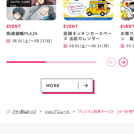
店頭でお待ちしておりま
手ぶら
す(⁠◍⁠•⁠ᴗ⁠•⁠◍⁠)⁠ ・ #ゼビオ
み #
#アティ郡山 #福島美少
ィナー
女図鑑 #照山楓香
#夏の
#ASICS
EVENT
EVENT
EVEN
呪術廻戦PLAZA
店頭キッチンカースペー
お祭り
ス 出店カレンダー
ン 屋
08.01（土）～08.23（日）
08.01（土）～08.31（月）
05.
EVENT
EVENT
EVENT
CAMPAIGN
CAMPAIGN
呪術廻戦PLAZA
店頭キッチンカースペース 出店カ
お祭りBBQビアガーデン 屋上で好
ヨドバシカメラ 平日限定1時間駐
プレミアム駐車サービス [4～8F
レンダー
評営業中！
車サービス
専門店対象]
08.01（土）～08.23（日）
08.01（土）～08.31（月）
05.21（木）～09.27（日）
MORE
MORE
アティ郡山トップ
ショップニュース
プレミアム駐車サービス [4～8F専