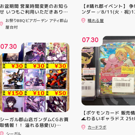
お盆期間 営業時間変更のお知ら
【#晴れ郡イベント】 争
せ いつもご利用いただきありが
ンダー ✅8/11(火・祝)12
とうございます！ 8月12日
⚔️イベント構成⚔️ スイ
お祭りBBQビアガーデン アティ郡山
晴れる屋
(水)〜8月16日(日) は、 営業時
+決勝ラウンド 🏆賞品一
屋台村
間を変更して営業いたします
優勝：■日本画■《シェ
11:00〜22:00 お昼からゆっく
レッドの勅令》シルバー
07
30
りBBQやビアガーデンをお楽し
ール・Foil×1枚 2-4位：
.
07
30
みいただけます ご家族とのお食
2,000pt 5-8位：1,000
.
事やご友人との集まり、夏休み
加お待ちしております！
のお出かけにもぴったり！ 屋台
グルメとBBQを一緒に楽しめる
「お祭りBBQビアガーデン」
で、夏の思い出を作りません
か？ 皆さまのご来店をスタッフ
一同、心よりお待ちしておりま
す お祭りBBQビアガーデン ア
ティ郡山屋台村
━━━━━━━━━━━━━━
━ ご予約・詳細はプロフィール
【ポケモンカード 販売
のリンクから
🌊わるいギャラドス 25th
シーガル郡山店ガンダムCGお買
━━━━━━━━━━━━━━
ーリエのピッピex 🔮ミ
取情報！！ 溢れる慈愛(U)
━ #アティ郡山 #郡山 #郡山グ
カードラボ
vmax UR 入荷いたしま
(GD01-118) ￥30 覚悟の表れ
ルメ #郡山BBQ #ビアガーデン
シーガル