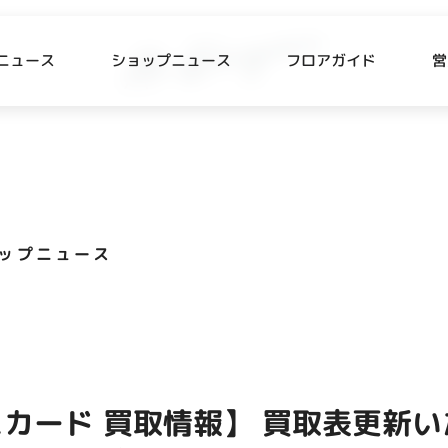
ニュース
ショップニュース
フロアガイド
営
L
P NEWS
FLOOR GUIDE
プニュース
フロアガイド
ップニュース
CESS
RECRUIT
ス・駐車場
スタッフ募集
出店をご検討の方へ
テナント出店募集
カード 買取情報】 買取表更新い
催事出店募集