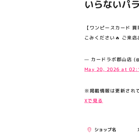
いらないパ
プライバシーポリシー
い🔥 ご来店
サイトポリシー
【ワンピースカード 買
運営会社
こみください🔥 ご来店お
公式SNSフォローはこちら
— カードラボ郡山店 (@kor
May 20, 2026 at 02
※掲載情報は更新され
Xで見る
ショップ名