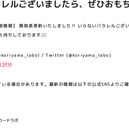
ラレルございましたら、ぜひおも
アティビジョンについて
お待ちしております🙇‍♀️
取情報】 買取表更新いたしました‼️ いらないパラレルござ
待ちしております🙇‍♀️
iyama_labo) / Twitter (@koriyama_labo)
:13PM
ている場合があります。最新の情報は以下の公式SNSよりご
カードラボ