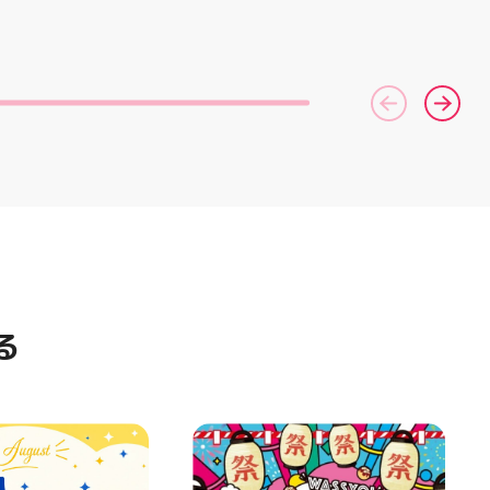
コース終了した方、初回体験後
ポーツナビゲーター一同、店頭
の再来店におすすめです🦷 ⁡ ⁡ お
でお待ちしております
一人様1回限りのクーポンにな
(⁠◍⁠•⁠ᴗ⁠•⁠◍⁠)⁠ ・ #ゼビオ #アティ
りますので、是非お試し下さい ⁡
郡山 #福島美少女図鑑 #照山楓
ご予約、ご来店お待ちしており
香 #ASICS
ます️ #ホワイトニンク #ホワイ
トニングキャンペーン
#whitening #歯が白い #歯の
黄ばみ
る