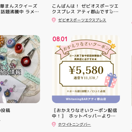
中華まんスクイーズ
こんばんは！ ゼビオスポーツエ
Sで話題沸騰中 ラメキ
クスプレス アティ郡山です🦭
スクイーズが新登
・ ★本日のラジオ★は アシッ
ゼビオスポーツエクスプレス
ラグリッター素材が
クスからランニングシューズ
いい♪ むにゅっと
「NOVA BLAST 6」の紹介でし
やみつき触感がたま
た ・ 特徴としては ☆軽量かつ
08
01
せいろ型ケースに入
反発性に優れた「FF TURBO
.
の色の子が出るかは
SQUARED」を新搭載し、推進力
お楽しみ #ラメキ
を向上させました！
#スクイーズ #中華
☆ASICSGRIPを前足部に追加
#海外トレンド #む
し、グリップ力を向上させまし
シル活 新商品入荷
た！ ☆市場トレンドの反発性と
クッション性を表したデザイン
と優れた通気性を兼ね備えた
「エンジニアードウーブンアッ
パー」を搭載しました！ ・ 長
距離をカジュアルに走りたい方
や仕事履き、夏のお出かけで長
距離歩く方向けのクッションシ
mの投稿
〖おかえりなさいクーポン配信
ューズになっています 人気ラン
中！〗 ⁡ ホットペッパーより通
ニングシューズの最新作になり
ュ
常￥11,170······▸ ￥5️⃣,5️⃣8️⃣0️⃣
ます！ ・ 気になる方は是非、
ホワイトニングバー
のお得なクーポン配信中です★ ⁡
店頭に足を運んでください！ ス