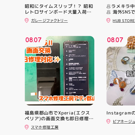
昭和にタイムスリップ！？ 昭和
🥟ラメキラ
レトロサインボード大量入荷し
🥟 海外SN
ました！ 今回はお菓子系をまと
ラ中華まん
ガレージファクトリー
HUB STORE
めてみました お部屋に飾ればバ
場！ キラキ
ッチグー 郡山駅前 アティ郡山
とにかくかわ
4F “ガレージファクトリー”へ遊
クセになる 
08
07
08
07
びに来てね️‍️‍️‍ #福島 #郡山 #郡山
らない…！ 
.
.
駅前 #雑貨屋 #昭和レトロ
っていて ど
開けてからの
ラ中華まん 
まんグッズ 
にゅむにゅ 
HUBSTORE
福島県郡山市でXperia(エクス
Instagra
ペリア)の画面交換も即日修理対
ピアネージ
応😊💪
スマホ修理工房