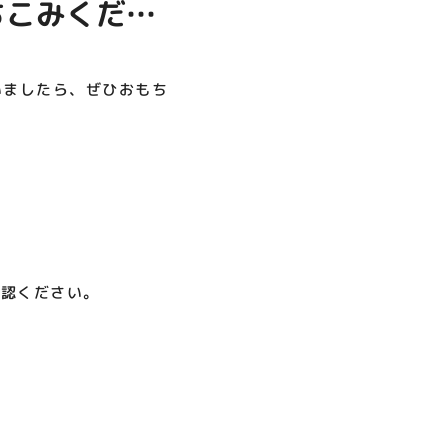
ちこみくださ
呪術廻戦PLAZA
店頭キッチンカースペース 出店
お祭りBBQビアガーデン 屋上
ヨドバシカメラ 平日限定1時
プレミアム駐車サービス [4～
カレンダー
で好評営業中！
間駐車サービス
8F専門店対象]
08.01（土）～08.23（日）
08.01（土）～08.31（月）
05.21（木）～09.27（日）
いましたら、ぜひおもち
MORE
確認ください。