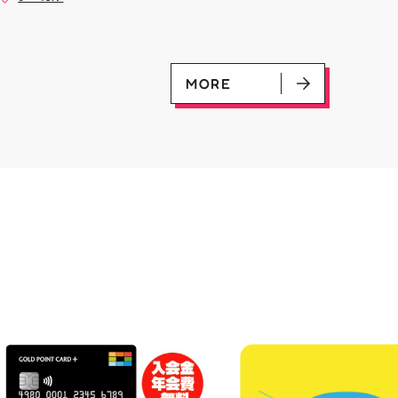
是非ご来店お待ちしてお
(U)(GD01-100) ￥30 ﾌﾗｯﾄ(ﾐﾘ
#お祭りBBQ #屋台グルメ #手
♪
ｼｬ仕様)(C)(GD04-077) ￥50
ぶらBBQ #お盆 #夏休み #郡山
ランチ #郡山ディナー #家族で
おでかけ #夏の思い出 #BBQ
MORE