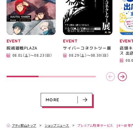
成までの様子も見てね #
ピアネージュ #ミシン教
室 #ソーイング教室 #ミ
シン初心者 #ハンドメイ
ド 手作り 洋裁 ソーイン
グ 郡山市 郡山 福島県
手作りのある暮らし
EVENT
EVENT
EVEN
呪術廻戦PLAZA
サイバーコネクトツー展
店頭キ
ス 出
08.01（土）～08.23（日）
08.29（土）～08.30（日）
EVENT
EVENT
EVENT
EVENT
CAMPAIGN
CAMPAIGN
08.
呪術廻戦PLAZA
サイバーコネクトツー展
店頭キッチンカースペース 出店カ
お祭りBBQビアガーデン 屋上で好
ヨドバシカメラ 平日限定1時間駐
プレミアム駐車サービス [4～8F
レンダー
評営業中！
車サービス
専門店対象]
08.01（土）～08.23（日）
08.29（土）～08.30（日）
08.01（土）～08.31（月）
05.21（木）～09.27（日）
MORE
MORE
アティ郡山トップ
ショップニュース
プレミアム駐車サービス [4～8F専