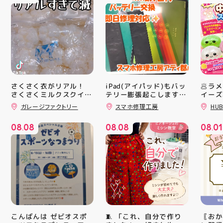
さくさく衣がリアル！
iPad(アイパッド)もバッ
🥟ラ
さくさくミルクスクイー
テリー膨張起こします🔋
イーズ
💥スマホ修理工房アティ
沸騰中
ズ入荷！ クセになる感
ガレージファクトリー
スマホ修理工房
HUB
郡山店ならデータそのま
んスク
触ですよ 他にもスクイ
ーズ大量入荷予定です
ま修理できます😊
キラキ
08
08
08
08
08
01
お楽しみにーっ️‍️‍️‍ 郡山駅
が と
.
.
.
前 アティ郡山4F “ガレ
にゅっ
ージファクトリー”へ遊
みつき
びに来てね️‍️‍️‍ #福島 #郡山
い…！
#郡山駅前 #雑貨屋 #ス
に入っ
クイーズ
子が出
らのお
中華ま
中華ま
レンド
シル活
🧵 「これ、自分で作り
〖おか
こんばんは ゼビオスポ
HUBS