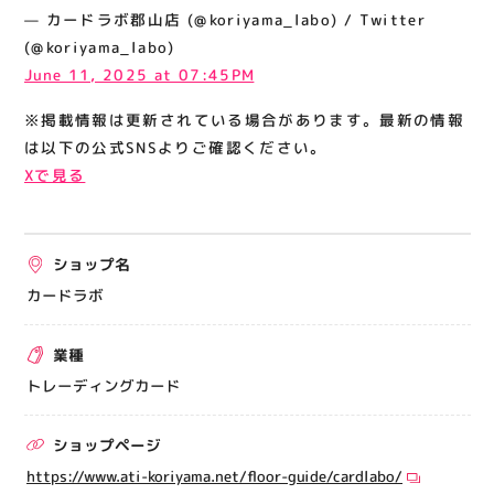
関連情報
— カードラボ郡山店 (@koriyama_labo) / Twitter
(@koriyama_labo)
お知らせ
June 11, 2025 at 07:45PM
お問い合わせ
※掲載情報は更新されている場合があります。最新の情報
プライバシーポリシー
は以下の公式SNSよりご確認ください。
サイトポリシー
Xで見る
運営会社
ショップ名
出店をご検討の方へ
カードラボ
テナント出店募集
催事出店募集
業種
アティビジョンについて
トレーディングカード
ショップページ
https://www.ati-koriyama.net/floor-guide/cardlabo/