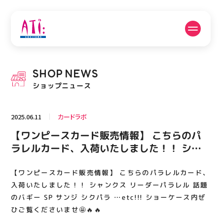
公式SNSフォローはこちら
SHOP
NEWS
PICK UP NEWS
SHOP NEWS
ショップニュース
ピックアップニュース
ショップニュース
2025.06.11
カードラボ
FLOOR GUIDE
OPENING HOURS
【ワンピースカード販売情報】 こちらのパ
フロアガイド
営業時間
ラレルカード、入荷いたしました！！ シャ
ンクス リーダーパラレル 話題のバギー SP
サンジ シクパラ …etc!!! ショーケース内ぜ
【ワンピースカード販売情報】 こちらのパラレルカード、
ACCESS
RECRUIT
アクセス・駐車場
スタッフ募集
ひご覧くださいませ🤩🔥🔥
入荷いたしました！！ シャンクス リーダーパラレル 話題
のバギー SP サンジ シクパラ …etc!!! ショーケース内ぜ
ひご覧くださいませ🤩🔥🔥