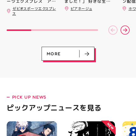
ました！」 好きな生地
ン配信
ーツエクスプレス アテ
を選んで、ミシンで少し
ッパー
ィ郡山です ・ 本日は
ゼビオスポーツエクスプレ
ピアネージュ
ホワ
ずつ形にしていく時間
￥11,17
「ゼビオスポーツなつま
ス
つり」開催のお知らせで
完成した時の嬉しさは格
￥5️⃣,
す(⁠✷⁠‿⁠✷⁠) ☆8/15(土)・
別です ピアネージュの
ーポン
16(日)の２日間 ★アテ
ミシン教室では、 「ミ
ース終
ィ館内にて ☆11:00〜
シンを使ってみたいけ
験後の
17:00(予定)でイベント
ど、ちょっと不安…」
です🦷
を行います！ ・ アティ
「作りたいものがあるけ
りのク
入り口横にて冷たいゼリ
ど、作り方が分からな
ので、
ーや瓶ジュース、熱中症
い」 そんな初心者さん
⁡ ご
MORE
対策グッズの販売🧊 ま
も大歓迎です お洋服・
してお
た、5F店舗の当日のレシ
バッグ・小物など、 あ
ニンク
ート(税込2000円以上お
なたの「作ってみた
キャン
買い上げ)１枚＋スポー
い！」を一緒に形にしま
#whi
ツポイントアプリ(本登
しょう🧵 今回は素敵な
#歯の
録)画面ご提示していた
パンツが完成 お孫ちゃ
だくと１回くじ引きに参
んの甚平も、とっても可
加することができます️
愛く仕上がりました
PICK UP NEWS
スポーツに関連したグッ
「私にもできるかな？」
LATEST!
ズなどが当たりますので
という方もお気軽に 作
ピックアップニュースを見る
ピックアップニュース
ぜひご参加ください️ ・
りたいものについてもご
熱い夏を盛り上げていき
相談ください♪ ピアネー
ます️ スポーツナビゲー
ジュ 気になる方はDMま
NEW
ター一同当お待ちしてお
たは店頭でお気軽にお問
ります✧⁠◝⁠(⁠⁰⁠▿⁠⁰⁠)⁠◜⁠✧ #ゼビ
い合わせください 写真
オ #アティ郡山
を横にスワイプして、完