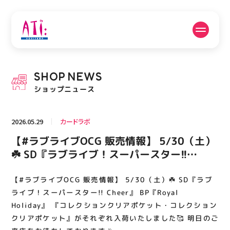
公式SNSフォローはこちら
SHOP
NEWS
PICK UP NEWS
SHOP NEWS
ショップニュース
ピックアップニュース
ショップニュース
2026.05.29
カードラボ
FLOOR GUIDE
OPENING HOURS
【#ラブライブOCG 販売情報】 5/30（土）
フロアガイド
営業時間
☘️ SD『ラブライブ！スーパースター!!
Cheer』 BP『Royal Holiday』 『コレクシ
ョンクリアポケット・コレクションクリアポ
【#ラブライブOCG 販売情報】 5/30（土）☘️ SD『ラブ
ACCESS
RECRUIT
アクセス・駐車場
スタッフ募集
ケット』がそれぞれ入荷いたしました🥰 明
ライブ！スーパースター!! Cheer』 BP『Royal
日のご来店をお待ちしております🎉
Holiday』 『コレクションクリアポケット・コレクション
クリアポケット』がそれぞれ入荷いたしました🥰 明日のご