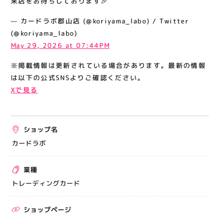
来店をお待ちしております🎉
関連情報
— カードラボ郡山店 (@koriyama_labo) / Twitter
お知らせ
(@koriyama_labo)
お問い合わせ
May 29, 2026 at 07:44PM
プライバシーポリシー
※掲載情報は更新されている場合があります。最新の情報
サイトポリシー
は以下の公式SNSよりご確認ください。
Xで見る
運営会社
出店をご検討の方へ
ショップ名
テナント出店募集
カードラボ
催事出店募集
業種
アティビジョンについて
トレーディングカード
ショップページ