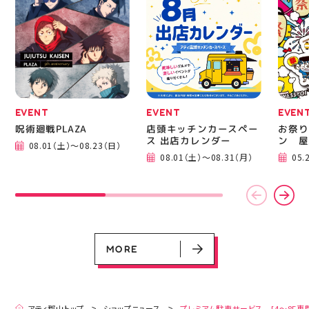
ニングシューズの最新作
━━━
になります！ ・ 気にな
━━━
る方は是非、店頭に足を
郡山 
運んでください！ スポ
BBQ
ーツナビゲーター一同、
祭りB
店頭でお待ちしておりま
手ぶら
す(⁠◍⁠•⁠ᴗ⁠•⁠◍⁠)⁠ ・ #ゼビオ
み #
#アティ郡山 #福島美少
ィナー
女図鑑 #照山楓香
#夏の
#ASICS
EVENT
EVENT
EVEN
呪術廻戦PLAZA
店頭キッチンカースペー
お祭り
ス 出店カレンダー
ン 屋
08.01（土）～08.23（日）
EVENT
EVENT
EVENT
CAMPAIGN
CAMPAIGN
08.01（土）～08.31（月）
05.
呪術廻戦PLAZA
店頭キッチンカースペース 出店カ
お祭りBBQビアガーデン 屋上で好
ヨドバシカメラ 平日限定1時間駐
プレミアム駐車サービス [4～8F
レンダー
評営業中！
車サービス
専門店対象]
08.01（土）～08.23（日）
08.01（土）～08.31（月）
05.21（木）～09.27（日）
MORE
MORE
アティ郡山トップ
ショップニュース
プレミアム駐車サービス [4～8F専