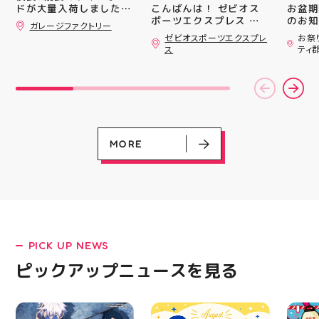
#whi
こんばんは！ ゼビオス
お盆期
ドが大量入荷しました！
#歯の
ポーツエクスプレス ア
のお知らせ 
さらっと飾ればあっとい
ガレージファクトリー
ティ郡山です🦭 ・ ★本
用いた
う間にお洒落空間爆誕️‍️‍️‍
ゼビオスポーツエクスプレ
お祭
ナンバープレートやブリ
日のラジオ★は アシッ
ざいま
ス
ティ
キ看板と合わせて飾るの
クスからランニングシュ
(水)〜
がオススメです 郡山駅
ーズ 「NOVA BLAST
営業時
前 アティ郡山4F “ガレ
6」の紹介でした ・ 特
いたします 
ージファクトリー”へ遊
徴としては ☆軽量かつ
22:
びに来てね️‍️‍️‍ #福島 #郡山
反発性に優れた「FF
りBB
#郡山駅前 #雑貨屋 #ア
TURBO SQUARED」を新
お楽し
メリカン雑貨
搭載し、推進力を向上さ
ご家族
せました！
人との
MORE
☆ASICSGRIPを前足部に
お出か
追加し、グリップ力を向
屋台グ
上させました！ ☆市場
に楽し
トレンドの反発性とクッ
ビアガ
ション性を表したデザイ
思い出
ンと優れた通気性を兼ね
皆さま
備えた「エンジニアード
フ一同
ウーブンアッパー」を搭
ており
PICK UP NEWS
LATEST!
載しました！ ・ 長距離
アガー
をカジュアルに走りたい
屋台村
ピックアップニュース
ピックアップニュースを見る
方や仕事履き、夏のお出
━━━
かけで長距離歩く方向け
━━━
のクッションシューズに
はプロ
なっています 人気ラン
から