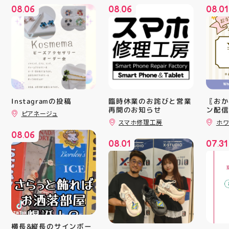
08
06
08
06
08
01
.
.
.
Instagramの投稿
臨時休業のお詫びと営業
〖おか
再開のお知らせ
ン配信
ピアネージュ
ッパー
スマホ修理工房
ホワ
￥11,17
08
06
￥5️⃣,
.
08
01
07
31
ーポン
.
.
ース終
験後の
です🦷
りのク
ので、
⁡ ご
してお
ニンク
キャン
横長&縦長のサインボー