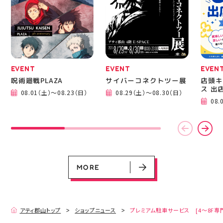
EVENT
EVENT
EVEN
呪術廻戦PLAZA
サイバーコネクトツー展
店頭キ
ス 出
08.01（土）～08.23（日）
08.29（土）～08.30（日）
EVENT
EVENT
EVENT
EVENT
CAMPAIGN
CAMPAIGN
08.
呪術廻戦PLAZA
サイバーコネクトツー展
店頭キッチンカースペース 出店カ
お祭りBBQビアガーデン 屋上で好
ヨドバシカメラ 平日限定1時間駐
プレミアム駐車サービス [4～8F
レンダー
評営業中！
車サービス
専門店対象]
08.01（土）～08.23（日）
08.29（土）～08.30（日）
08.01（土）～08.31（月）
05.21（木）～09.27（日）
MORE
MORE
アティ郡山トップ
ショップニュース
プレミアム駐車サービス [4～8F専