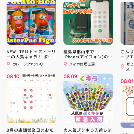
NEW ITEM トイストーリ
福島県郡山市で
こんば
ーの人気キャラ！ ポテ
iPhone(アイフォン)の充
ーツエ
電口修理はスマホ修理工
ィ郡山
トヘッド夫妻のフィギュ
ガレージファクトリー
スマホ修理工房
ゼビ
房アティ郡山店なら即日
「ゼビ
アが登場！ ポテトのボ
ス
ディにパーツを差し込
修理対応😊✨
つり」
08
10
08
09
み、 楽しい顔を作って
す(⁠✷⁠
.
.
08
01
遊ぶ事が出来ます パー
16(
.
ツも10種類以上ついて
ィ館内
るので色々楽しめますよ
17:
#アメリカン雑貨 #アテ
を行い
ィ郡山 #福島県 #郡山駅
入り口
前 #郡山市
ーや瓶
対策グ
た、5
ート(
買い上
大人気プクキラ入荷しま
8月の店舗営業日のお知
ツポイ