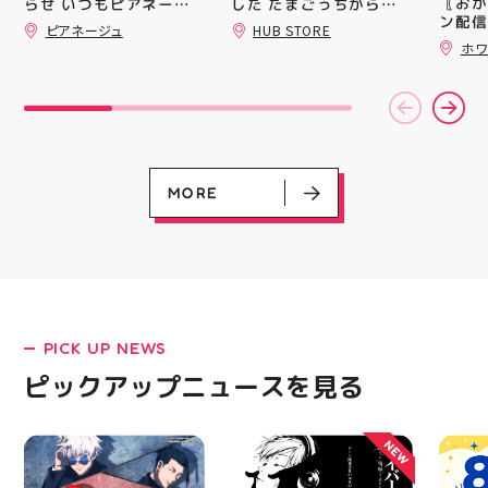
〖おか
した たまごっちからサ
らせ いつもピアネージ
録)画
ン配信
ンリオまで 全13種類の
ュをご利用いただき あ
ピアネージュ
HUB STORE
だくと
ッパー
豊富なラインナップが勢
りがとうございます 8月
ホワ
加する
￥11,17
はイベント出店のため、
揃い ぷくっとしたキュ
スポー
￥5️⃣,
通常の定休日（火・水）
ートなフォルムに 思わ
ズなど
ーポン
以外にも 11日(火祝)・
ず胸キュンしちゃうデザ
ぜひご
ース終
15日は店舗をお休みさ
インばかり 集めたくな
熱い夏
験後の
せていただきます‍♀️ 🧵営
る可愛さで コレクショ
ます️
です🦷
業時間 10:00〜18:00
ンにもぴったり 数量限
ター一
りのク
🧵定休日 火・水 イベ
定での入荷となりますの
ります✧⁠◝
ので、
ント出店の日もあります
で 気になっていた方、
MORE
オ #
⁡ ご
ので、 ご来店前にカレ
まだGETできてない方は
してお
ンダーをチェックしてい
売り切れる前にぜひお早
ニンク
ただけると嬉しいです
めにチェックしてくださ
キャン
「今月また行こう！」と
いね お気に入りの1個、
#whi
思ってくださった方は
見つかりますように #プ
#歯の
ぜひ保存しておいてくだ
クキラ #たまごっち #サ
さいね 8月も、手作りを
ンリオ #シール活 #シー
楽しめるピアネージュで
ル キャラグッズ プチプ
PICK UP NEWS
皆さまをお待ちしていま
ラ雑貨 コレクション
LATEST!
す #ピアネージュ #郡山
HUBSTORE 数量限定 新
ピックアップニュースを見る
ピックアップニュース
ハンドメイド #郡山ワー
商品入荷
クショップ #郡山ミシン
教室 #ハンドメイドショ
NEW
ップ 手作り好きさんと
繋がりたい 郡山市