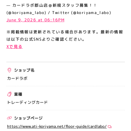
関連情報
— カードラボ郡山店＠新規スタッフ募集！！
(@koriyama_labo) / Twitter (@koriyama_labo)
お知らせ
June 9, 2026 at 06:16PM
お問い合わせ
※掲載情報は更新されている場合があります。最新の情報
プライバシーポリシー
は以下の公式SNSよりご確認ください。
サイトポリシー
Xで見る
運営会社
ショップ名
出店をご検討の方へ
カードラボ
テナント出店募集
催事出店募集
業種
アティビジョンについて
トレーディングカード
ショップページ
https://www.ati-koriyama.net/floor-guide/cardlabo/