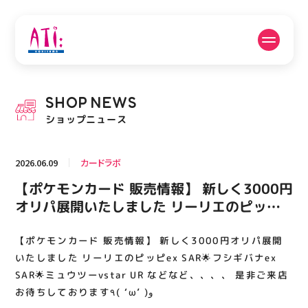
公式SNSフォローはこちら
SHOP
NEWS
PICK UP NEWS
SHOP NEWS
ショップニュース
ピックアップニュース
ショップニュース
2026.06.09
カードラボ
FLOOR GUIDE
OPENING HOURS
【ポケモンカード 販売情報】 新しく3000円
フロアガイド
営業時間
オリパ展開いたしました リーリエのピッピ
ex SAR🌟フシギバナex SAR🌟ミュウツー
vstar UR などなど、、、、 是非ご来店お待
【ポケモンカード 販売情報】 新しく3000円オリパ展開
ACCESS
RECRUIT
アクセス・駐車場
スタッフ募集
ちしております٩( ‘ω’ )و
いたしました リーリエのピッピex SAR🌟フシギバナex
SAR🌟ミュウツーvstar UR などなど、、、、 是非ご来店
お待ちしております٩( ‘ω’ )و