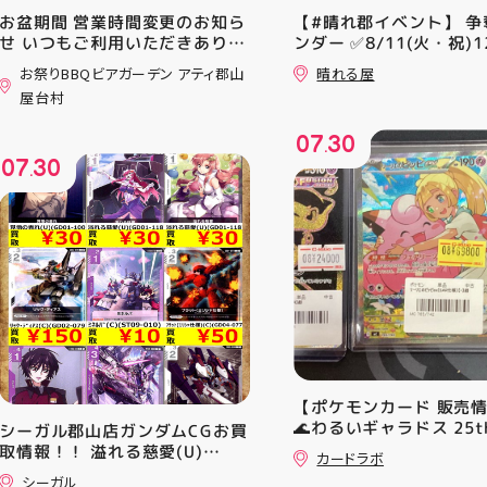
お盆期間 営業時間変更のお知ら
【#晴れ郡イベント】 争
せ いつもご利用いただきありが
ンダー ✅8/11(火・祝)12
とうございます！ 8月12日
⚔️イベント構成⚔️ スイ
お祭りBBQビアガーデン アティ郡山
晴れる屋
(水)〜8月16日(日) は、 営業時
+決勝ラウンド 🏆賞品一
屋台村
間を変更して営業いたします
優勝：■日本画■《シェ
11:00〜22:00 お昼からゆっく
レッドの勅令》シルバー
07
30
りBBQやビアガーデンをお楽し
ール・Foil×1枚 2-4位：
.
07
30
みいただけます ご家族とのお食
2,000pt 5-8位：1,000
.
事やご友人との集まり、夏休み
加お待ちしております！
のお出かけにもぴったり！ 屋台
グルメとBBQを一緒に楽しめる
「お祭りBBQビアガーデン」
で、夏の思い出を作りません
か？ 皆さまのご来店をスタッフ
一同、心よりお待ちしておりま
す お祭りBBQビアガーデン ア
ティ郡山屋台村
━━━━━━━━━━━━━━
━ ご予約・詳細はプロフィール
【ポケモンカード 販売
のリンクから
🌊わるいギャラドス 25th
シーガル郡山店ガンダムCGお買
━━━━━━━━━━━━━━
ーリエのピッピex 🔮ミ
取情報！！ 溢れる慈愛(U)
━ #アティ郡山 #郡山 #郡山グ
カードラボ
vmax UR 入荷いたしま
(GD01-118) ￥30 覚悟の表れ
ルメ #郡山BBQ #ビアガーデン
シーガル