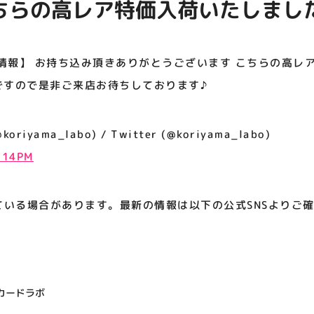
ちらの高レア特価入荷いたしまし
アティビジョンについて
ですので是非ご来店お待ちしており
情報】 お持ち込み頂きありがとうございます こちらの高レ
ですので是非ご来店お待ちしております♪
iyama_labo) / Twitter (@koriyama_labo)
3:14PM
ている場合があります。最新の情報は以下の公式SNSよりご
カードラボ