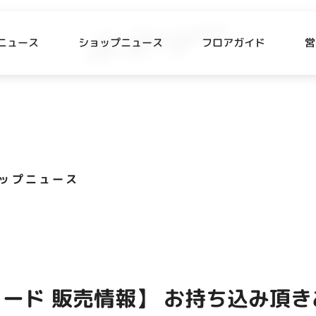
ニュース
ショップニュース
フロアガイド
営
L
P NEWS
FLOOR GUIDE
プニュース
フロアガイド
ップニュース
CESS
RECRUIT
ス・駐車場
スタッフ募集
出店をご検討の方へ
テナント出店募集
ード 販売情報】 お持ち込み頂
催事出店募集