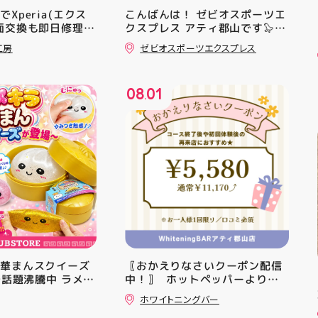
Xperia(エクス
こんばんは！ ゼビオスポーツエ
面交換も即日修理対
クスプレス アティ郡山です🦭
・ ★本日のラジオ★は アシッ
工房
ゼビオスポーツエクスプレス
クスからランニングシューズ
「NOVA BLAST 6」の紹介でし
た ・ 特徴としては ☆軽量かつ
08
01
反発性に優れた「FF TURBO
.
SQUARED」を新搭載し、推進力
を向上させました！
☆ASICSGRIPを前足部に追加
し、グリップ力を向上させまし
た！ ☆市場トレンドの反発性と
クッション性を表したデザイン
と優れた通気性を兼ね備えた
「エンジニアードウーブンアッ
パー」を搭載しました！ ・ 長
距離をカジュアルに走りたい方
や仕事履き、夏のお出かけで長
距離歩く方向けのクッションシ
中華まんスクイーズ
〖おかえりなさいクーポン配信
ューズになっています 人気ラン
Sで話題沸騰中 ラメキ
中！〗 ⁡ ホットペッパーより通
ニングシューズの最新作になり
スクイーズが新登
常￥11,170······▸ ￥5️⃣,5️⃣8️⃣0️⃣
ます！ ・ 気になる方は是非、
ホワイトニングバー
ラグリッター素材が
のお得なクーポン配信中です★ ⁡
店頭に足を運んでください！ ス