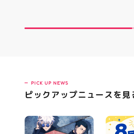
す ピアネージュのミシン教室で
とにかくかわ
は、 「ミシンを使ってみたいけ
クセになる 
ど、ちょっと不安…」 「作りた
らない…！ 
いものがあるけど、作り方が分
っていて ど
からない」 そんな初心者さんも
開けてからの
大歓迎です お洋服・バッグ・小
ラ中華まん 
物など、 あなたの「作ってみた
まんグッズ 
い！」を一緒に形にしましょう
にゅむにゅ 
🧵 今回は素敵なパンツが完成
HUBSTORE
お孫ちゃんの甚平も、とっても
可愛く仕上がりました 「私にも
できるかな？」という方もお気
軽に 作りたいものについてもご
相談ください♪ ピアネージュ 気
になる方はDMまたは店頭でお気
PICK UP NEWS
軽にお問い合わせください 写真
を横にスワイプして、完成まで
ピックアップニュースを見
の様子も見てね #ピアネージュ
#ミシン教室 #ソーイング教室
#ミシン初心者 #ハンドメイド
手作り 洋裁 ソーイング 郡山市
郡山 福島県 手作りのある暮ら
し