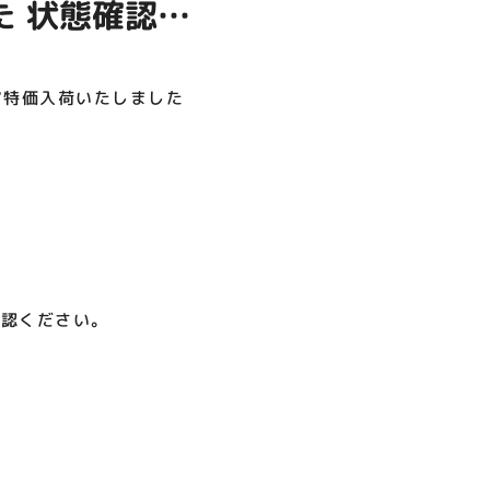
た 状態確認だ
呪術廻戦PLAZA
店頭キッチンカースペース 出店
お祭りBBQビアガーデン 屋上
ヨドバシカメラ 平日限定1時
プレミアム駐車サービス [4～
カレンダー
で好評営業中！
間駐車サービス
8F専門店対象]
ます♪
08.01（土）～08.23（日）
08.01（土）～08.31（月）
05.21（木）～09.27（日）
ア特価入荷いたしました
MORE
確認ください。