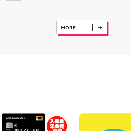
是非ご来店お待ちしてお
(U)(GD01-100) ￥30 ﾌﾗｯﾄ(ﾐﾘ
#お祭りBBQ #屋台グルメ #手
♪
ｼｬ仕様)(C)(GD04-077) ￥50
ぶらBBQ #お盆 #夏休み #郡山
ランチ #郡山ディナー #家族で
おでかけ #夏の思い出 #BBQ
MORE