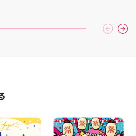
いい♪ むにゅっと
コース終了した方、初回体験後
ポーツナビゲーター一同、店頭
やみつき触感がたま
の再来店におすすめです🦷 ⁡ ⁡ お
でお待ちしております
せいろ型ケースに入
一人様1回限りのクーポンにな
(⁠◍⁠•⁠ᴗ⁠•⁠◍⁠)⁠ ・ #ゼビオ #アティ
の色の子が出るかは
りますので、是非お試し下さい ⁡
郡山 #福島美少女図鑑 #照山楓
お楽しみ #ラメキ
ご予約、ご来店お待ちしており
香 #ASICS
#スクイーズ #中華
ます️ #ホワイトニンク #ホワイ
#海外トレンド #む
トニングキャンペーン
シル活 新商品入荷
#whitening #歯が白い #歯の
黄ばみ
る