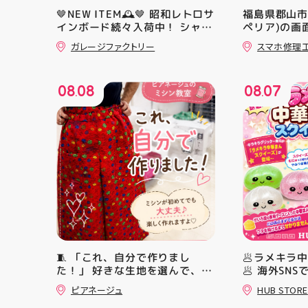
🤎NEW ITEM🕰️🤎 昭和レトロサ
福島県郡山市で
インボード続々入荷中！ シャレ
ペリア)の画
オツでナウイ すべてA4サイズ
応😊💪
ガレージファクトリー
スマホ修理
なのでインテリアにも 取り入れ
やすいですよ！ #昭和レトロ #
アティ郡山 #福島県 #郡山駅前
08
08
08
07
#郡山市
.
.
🧵 「これ、自分で作りまし
🥟ラメキラ
た！」 好きな生地を選んで、ミ
🥟 海外SN
シンで少しずつ形にしていく時
ラ中華まん
ピアネージュ
HUB STORE
間 完成した時の嬉しさは格別で
場！ キラキ