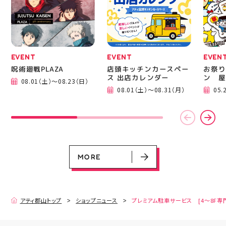
ピアネージュ #ミシン教
室 #ソーイング教室 #ミ
シン初心者 #ハンドメイ
ド 手作り 洋裁 ソーイン
グ 郡山市 郡山 福島県
手作りのある暮らし
EVENT
EVENT
EVEN
呪術廻戦PLAZA
店頭キッチンカースペー
お祭り
ス 出店カレンダー
ン 屋
08.01（土）～08.23（日）
08.01（土）～08.31（月）
05.
EVENT
EVENT
EVENT
CAMPAIGN
CAMPAIGN
呪術廻戦PLAZA
店頭キッチンカースペース 出店カ
お祭りBBQビアガーデン 屋上で好
ヨドバシカメラ 平日限定1時間駐
プレミアム駐車サービス [4～8F
レンダー
評営業中！
車サービス
専門店対象]
08.01（土）～08.23（日）
08.01（土）～08.31（月）
05.21（木）～09.27（日）
MORE
MORE
アティ郡山トップ
ショップニュース
プレミアム駐車サービス [4～8F専