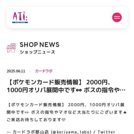
公式SNSフォローはこちら
SHOP
NEWS
PICK UP NEWS
SHOP NEWS
ショップニュース
ピックアップニュース
ショップニュース
2025.06.11
カードラボ
FLOOR GUIDE
OPENING HOURS
【ポケモンカード販売情報】 2000円、
フロアガイド
営業時間
1000円オリパ展開中です👀 ボスの指令やマ
オなど大当たりにございます🔥 ご来店お待
ちしております🩵
【ポケモンカード販売情報】 2000円、1000円オリパ展
ACCESS
RECRUIT
アクセス・駐車場
スタッフ募集
開中です👀 ボスの指令やマオなど大当たりにございます🔥
ご来店お待ちしております🩵
— カードラボ郡山店 (@koriyama_labo) / Twitter