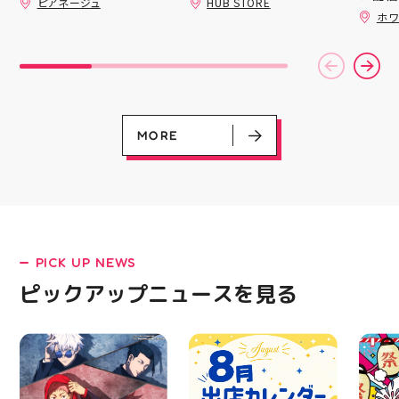
ピアネージュ
HUB STORE
備えた
ッパー
んスクイーズが新登場！
ずつ形にしていく時間
ホワ
ウーブ
￥11,17
完成した時の嬉しさは格
キラキラグリッター素材
載しま
￥5️⃣,
別です ピアネージュの
が とにかくかわいい♪ む
をカジ
ーポン
ミシン教室では、 「ミ
にゅっとクセになる や
方や仕
ース終
シンを使ってみたいけ
みつき触感がたまらな
かけで
験後の
ど、ちょっと不安…」
い…！ せいろ型ケース
のクッ
です🦷
「作りたいものがあるけ
に入っていて どの色の
なって
りのク
ど、作り方が分からな
子が出るかは 開けてか
ニング
ので、
い」 そんな初心者さん
らのお楽しみ #ラメキラ
MORE
になり
⁡ ご
も大歓迎です お洋服・
中華まん #スクイーズ #
る方は
してお
バッグ・小物など、 あ
中華まんグッズ #海外ト
運んで
ニンク
なたの「作ってみた
レンド #むにゅむにゅ
ーツナ
キャン
い！」を一緒に形にしま
シル活 新商品入荷
店頭で
#whi
しょう🧵 今回は素敵な
HUBSTORE
す(⁠◍⁠•
#歯の
パンツが完成 お孫ちゃ
#アテ
んの甚平も、とっても可
女図鑑
愛く仕上がりました
#ASIC
PICK UP NEWS
「私にもできるかな？」
という方もお気軽に 作
LATEST!
ピックアップニュースを見る
りたいものについてもご
ピックアップニュース
相談ください♪ ピアネー
ジュ 気になる方はDMま
たは店頭でお気軽にお問
い合わせください 写真
を横にスワイプして、完
成までの様子も見てね #