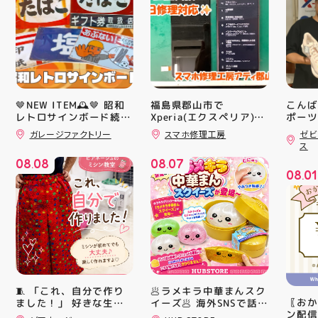
🤎NEW ITEM🕰️🤎 昭和
福島県郡山市で
こんば
レトロサインボード続々
Xperia(エクスペリア)の
ポーツ
画面交換も即日修理対応
ティ郡
入荷中！ シャレオツで
ガレージファクトリー
スマホ修理工房
ゼビ
😊💪
日のラ
ナウイ すべてA4サイズ
ス
なのでインテリアにも
クスか
08
08
08
07
取り入れやすいですよ！
ーズ 「
.
.
08
01
#昭和レトロ #アティ郡
6」の
.
山 #福島県 #郡山駅前 #
徴とし
郡山市
反発性
TURB
搭載し
せまし
☆ASI
追加し
上させ
トレン
🥟ラメキラ中華まんスク
🧵 「これ、自分で作り
ション
〖おか
イーズ🥟 海外SNSで話題
ました！」 好きな生地
ンと優
ン配信
沸騰中 ラメキラ中華ま
を選んで、ミシンで少し