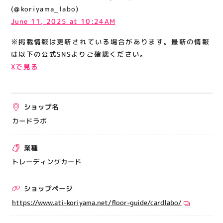
関連情報
(@koriyama_labo)
June 11, 2025 at 10:24AM
お知らせ
※掲載情報は更新されている場合があります。最新の情報
お問い合わせ
は以下の公式SNSよりご確認ください。
プライバシーポリシー
Xで見る
サイトポリシー
運営会社
ショップ名
出店をご検討の方へ
カードラボ
テナント出店募集
業種
催事出店募集
トレーディングカード
アティビジョンについて
ショップページ
https://www.ati-koriyama.net/floor-guide/cardlabo/