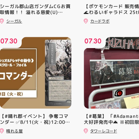
シーガル郡山店ガンダムCGお買
【ポケモンカード 販売
取情報！！ 溢れる慈愛(U)
🌊わるいギャラドス 25th
(GD01-118) ￥30 覚悟の表れ
ーリエのピッピex 🔮ミ
シーガル
カードラボ
(U)(GD01-100) ￥30 ﾌﾗｯﾄ(ﾐﾘ
vmax UR 入荷いたしま
ｼｬ仕様)(C)(GD04-077) ￥50
是非ご来店お待ちしてお
♪
07
30
07
30
.
.
【#晴れ郡イベント】 争奪コマ
【#葛葉】 「#Adamant
ンダー ✅8/11(火・祝)12:00~
大好評発売中🦇 ※初回
⚔️イベント構成⚔️ スイスドロー
A、Bは店頭分在庫切れ
晴れる屋
タワーレコード
+決勝ラウンド 🏆賞品一覧🏆
す🙇‍♀️ 発売を記念した