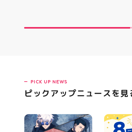
「NOVA BL
た ・ 特徴
反発性に優れた
SQUARED
を向上させ
☆ASICSG
し、グリッ
た！ ☆市場
クッション
と優れた通
「エンジニ
パー」を搭載
距離をカジュ
や仕事履き、
距離歩く方向
PICK UP NEWS
ューズになっ
ニングシュー
ピックアップニュースを見
ます！ ・ 
店頭に足を運
ポーツナビゲ
でお待ちして
(⁠◍⁠•⁠ᴗ⁠•⁠◍
郡山 #福島
香 #ASICS