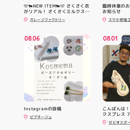
🩵🐄NEW ITEM🐄🩵 さくさく衣
臨時休業の
がリアル！ さくさくミルクスク
お知らせ
イーズ入荷！ クセになる感触で
ガレージファクトリー
スマホ修理
すよ 他にもスクイーズ大量入荷
予定です お楽しみにーっ️‍️‍️‍ #スク
イーズ #アティ郡山 #福島県 #
08
06
08
01
郡山駅前 #郡山市
.
.
Instagramの投稿
こんばんは！
クスプレス 
ピアネージュ
・ ★本日の
ゼビオスポ
クスからラ