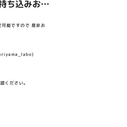
お持ち込みお待
呪術廻戦PLAZA
店頭キッチンカースペース 出店
お祭りBBQビアガーデン 屋上
ヨドバシカメラ 平日限定1時
プレミアム駐車サービス [4～
カレンダー
で好評営業中！
間駐車サービス
8F専門店対象]
08.01（土）～08.23（日）
08.01（土）～08.31（月）
05.21（木）～09.27（日）
査定可能ですので 是非お
MORE
iyama_labo)
確認ください。