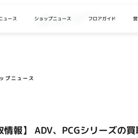
ニュース
ショップニュース
フロアガイド
営
L
P NEWS
FLOOR GUIDE
プニュース
フロアガイド
ップニュース
CESS
RECRUIT
ス・駐車場
スタッフ募集
出店をご検討の方へ
テナント出店募集
取情報】 ADV、PCGシリーズの
催事出店募集