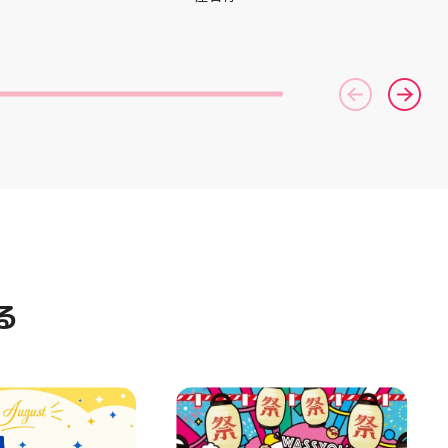
AST 6」の紹介でし
間を変更して営業いたします
としては ☆軽量かつ
11:00〜22:00 お昼からゆっく
「FF TURBO
りBBQやビアガーデンをお楽し
」を新搭載し、推進力
みいただけます ご家族とのお食
ました！
事やご友人との集まり、夏休み
RIPを前足部に追加
のお出かけにもぴったり！ 屋台
プ力を向上させまし
グルメとBBQを一緒に楽しめる
トレンドの反発性と
「お祭りBBQビアガーデン」
性を表したデザイン
で、夏の思い出を作りません
気性を兼ね備えた
か？ 皆さまのご来店をスタッフ
アードウーブンアッ
一同、心よりお待ちしておりま
しました！ ・ 長
す お祭りBBQビアガーデン ア
アルに走りたい方
ティ郡山屋台村
夏のお出かけで長
━━━━━━━━━━━━━━
けのクッションシ
━ ご予約・詳細はプロフィール
ています 人気ラン
のリンクから
ズの最新作になり
━━━━━━━━━━━━━━
る
気になる方は是非、
━ #アティ郡山 #郡山 #郡山グ
んでください！ ス
ルメ #郡山BBQ #ビアガーデン
ーター一同、店頭
#お祭りBBQ #屋台グルメ #手
おります
ぶらBBQ #お盆 #夏休み #郡山
⁠)⁠ ・ #ゼビオ #アティ
ランチ #郡山ディナー #家族で
美少女図鑑 #照山楓
おでかけ #夏の思い出 #BBQ