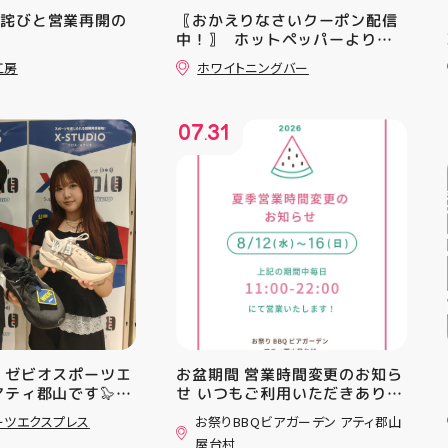
お詫びと営業再開の
〖おかえりなさいクーポン配信
中！〗 ⁡ ホットペッパーより通
常￥11,170······▸ ￥5️⃣,5️⃣8️⃣0️⃣
工房
ホワイトニングバー
のお得なクーポン配信中です★ ⁡
コース終了した方、初回体験後
の再来店におすすめです🦷 ⁡ ⁡ お
07
31
一人様1回限りのクーポンにな
.
りますので、是非お試し下さい ⁡
ご予約、ご来店お待ちしており
ます️ #ホワイトニンク #ホワイ
トニングキャンペーン
#whitening #歯が白い #歯の
黄ばみ
 ゼビオスポーツエ
お盆期間 営業時間変更のお知ら
アティ郡山です🦭
せ いつもご利用いただきありが
ラジオ★は アシッ
とうございます！ 8月12日
ーツエクスプレス
お祭りBBQビアガーデン アティ郡山
ンニングシューズ
(水)〜8月16日(日) は、 営業時
屋台村