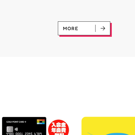
優勝：■日本画■《シェオルド
ンペーン開催中 ♦️コラ
レッドの勅令》シルバースクロ
ー掲出 ♦️特別レシート 
ール・Foil×1枚 2-4位：
盤をご購入の方には リ
2,000pt 5-8位：1,000pt ご参
念レプリカチケットをお渡
加お待ちしております！✨
▼お取置きはこちらから
MORE