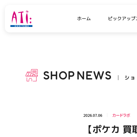
ピックアップ
ホーム
PICK UP NEWS
SHO
ピックアップニュース
ショッ
SHOP
NEWS
ショ
OPENING HOURS
AC
アクセ
営業時間
関連情報
2026.07.06
カードラボ
お知らせ
【ポケカ 買
お問い合わせ