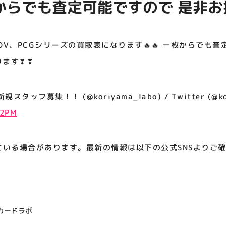
一枚からでも査定可能ですので 是非
アティビジョンについて
す❣❣
DV、PCGシリーズの買取表になります🔥🔥 一枚からでも
ります❣❣
ッフ募集！！ (@koriyama_labo) / Twitter (@kor
52PM
ている場合があります。最新の情報は以下の公式SNSよりご
カードラボ