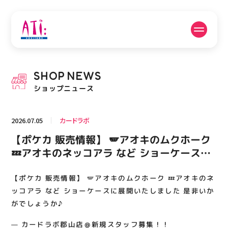
公式SNSフォローはこちら
SHOP
NEWS
PICK UP NEWS
SHOP NEWS
ショップニュース
ピックアップニュース
ショップニュース
2026.07.05
カードラボ
FLOOR GUIDE
OPENING HOURS
【ポケカ 販売情報】 🪽アオキのムクホーク
フロアガイド
営業時間
💤アオキのネッコアラ など ショーケースに
展開いたしました 是非いかがでしょうか♪
【ポケカ 販売情報】 🪽アオキのムクホーク 💤アオキのネ
ACCESS
RECRUIT
アクセス・駐車場
スタッフ募集
ッコアラ など ショーケースに展開いたしました 是非いか
がでしょうか♪
— カードラボ郡山店＠新規スタッフ募集！！