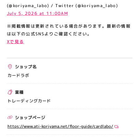
関連情報
(@koriyama_labo) / Twitter (@koriyama_labo)
July 5, 2026 at 11:00AM
お知らせ
※掲載情報は更新されている場合があります。最新の情報
お問い合わせ
は以下の公式SNSよりご確認ください。
プライバシーポリシー
Xで見る
サイトポリシー
運営会社
ショップ名
出店をご検討の方へ
カードラボ
テナント出店募集
業種
催事出店募集
トレーディングカード
アティビジョンについて
ショップページ
https://www.ati-koriyama.net/floor-guide/cardlabo/