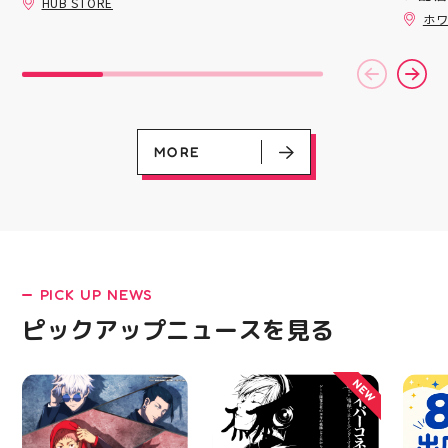
HUB STORE
だくと
ッパー
販売業未経験でも大丈夫
豊富なラインナップが勢
ホワ
加する
￥11,17
揃い ぷくっとしたキュ
キャラクターや雑貨、
スポー
￥5️⃣,
ートなフォルムに 思わ
ファッションが好きな方
ズなど
ーポン
ず胸キュンしちゃうデザ
大歓迎️‍️‍️‍ Wワークされてる
ぜひご
ース終
インばかり 集めたくな
方も可能ですよ！ 求人
熱い夏
験後の
る可愛さで コレクショ
サイト「エンゲージ」で
ます️
です🦷
ンにもぴったり 数量限
もご応募可能です‍♀️ ️DM
ター一
りのク
定での入荷となりますの
でのご応募は不可となり
ります✧⁠◝
ので、
で 気になっていた方、
ます️ 私達と一緒に楽し
MORE
オ #
⁡ ご
まだGETできてない方は
くお仕事しましょう️ お
してお
売り切れる前にぜひお早
電話、ご応募お待ちして
ニンク
めにチェックしてくださ
おります！ #スタッフ募
キャン
いね お気に入りの1個、
集 #アティ郡山 #福島県
#whi
見つかりますように #プ
#郡山駅前 #郡山市
#歯の
クキラ #たまごっち #サ
ンリオ #シール活 #シー
ル キャラグッズ プチプ
PICK UP NEWS
ラ雑貨 コレクション
HUBSTORE 数量限定 新
LATEST!
ピックアップニュースを見る
商品入荷
ピックアップニュース
NEW