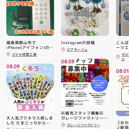
福島県郡山市で
Instagramの投稿
こんば
iPhone(アイフォン)の充
ーツエ
ピアネージュ
ィ郡山
電口修理はスマホ修理工
スマホ修理工房
ゼビ
「ゼビ
房アティ郡山店なら即日
ス
08
09
修理対応😊✨
つり」
.
08
09
す(⁠✷⁠
.
08
01
16(
.
ィ館内
17:
を行い
入り口
ーや瓶
対策グ
た、5
ート(
🧸販売スタッフ募集🧸
買い上
ガレージファクトリーア
大人気プクキラ入荷しま
ツポイ
〖おか
ティ郡山では 販売スタ
した たまごっちからサ
ガレージファクトリー
録)画
ン配信
ッフを募集しております
ンリオまで 全13種類の