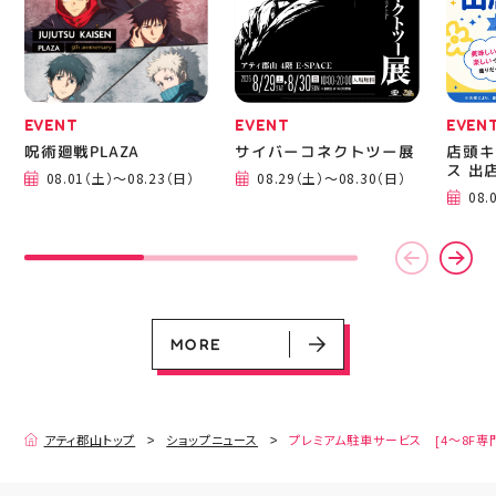
EVENT
EVENT
EVEN
呪術廻戦PLAZA
サイバーコネクトツー展
店頭キ
ス 出
08.01（土）～08.23（日）
08.29（土）～08.30（日）
08.
EVENT
EVENT
EVENT
EVENT
CAMPAIGN
CAMPAIGN
呪術廻戦PLAZA
サイバーコネクトツー展
店頭キッチンカースペース 出店カ
お祭りBBQビアガーデン 屋上で好
ヨドバシカメラ 平日限定1時間駐
プレミアム駐車サービス [4～8F
レンダー
評営業中！
車サービス
専門店対象]
08.01（土）～08.23（日）
08.29（土）～08.30（日）
08.01（土）～08.31（月）
05.21（木）～09.27（日）
MORE
MORE
アティ郡山トップ
ショップニュース
プレミアム駐車サービス [4～8F専