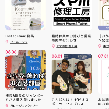
Instagramの投稿
臨時休業のお詫びと営業
〖おか
再開のお知らせ
ン配信
ピアネージュ
ッパー
スマホ修理工房
ホワ
￥11,17
08
06
￥5️⃣,
.
08
01
07
31
ーポン
.
.
ース終
験後の
です🦷
りのク
ので、
⁡ ご
してお
ニンク
キャン
横長&縦長のサインボー
#whi
こんばんは！ ゼビオス
お盆期
ドが大量入荷しました！
#歯の
ポーツエクスプレス ア
のお知らせ 
さらっと飾ればあっとい
ガレージファクトリー
ティ郡山です🦭 ・ ★本
用いた
う間にお洒落空間爆誕️‍️‍️‍