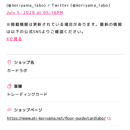
関連情報
(@koriyama_labo) / Twitter (@koriyama_labo)
July 5, 2026 at 05:16PM
お知らせ
※掲載情報は更新されている場合があります。最新の情報
お問い合わせ
は以下の公式SNSよりご確認ください。
プライバシーポリシー
Xで見る
サイトポリシー
運営会社
ショップ名
出店をご検討の方へ
カードラボ
テナント出店募集
業種
催事出店募集
トレーディングカード
アティビジョンについて
ショップページ
https://www.ati-koriyama.net/floor-guide/cardlabo/