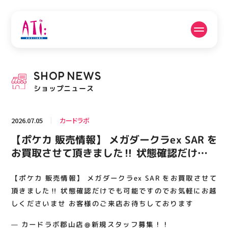
公式SNSフォローはこちら
SHOP
NEWS
PICK UP NEWS
SHOP NEWS
ショップニュース
ピックアップニュース
ショップニュース
2026.07.05
カードラボ
FLOOR GUIDE
OPENING HOURS
【ポケカ 販売情報】 メガダークラex SAR を
フロアガイド
営業時間
お買取させて頂きました‼️ 状態確認だけで
も可能ですのでお気軽にお越しくださいませ
お客様のご来店お待ちしております
【ポケカ 販売情報】 メガダークラex SAR をお買取させて
ACCESS
RECRUIT
アクセス・駐車場
スタッフ募集
頂きました‼️ 状態確認だけでも可能ですのでお気軽にお越
しくださいませ お客様のご来店お待ちしております
— カードラボ郡山店＠新規スタッフ募集！！