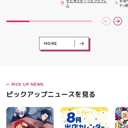
ゼビオスポーツエクスプレ
お祭
ナンバープレートやブリ
日のラジオ★は アシッ
ざいま
ス
ティ
キ看板と合わせて飾るの
クスからランニングシュ
(水)〜
がオススメです 郡山駅
ーズ 「NOVA BLAST
営業時
前 アティ郡山4F “ガレ
6」の紹介でした ・ 特
いたします 
ージファクトリー”へ遊
徴としては ☆軽量かつ
22:
びに来てね️‍️‍️‍ #福島 #郡山
反発性に優れた「FF
りBB
#郡山駅前 #雑貨屋 #ア
TURBO SQUARED」を新
お楽し
メリカン雑貨
搭載し、推進力を向上さ
ご家族
せました！
人との
MORE
☆ASICSGRIPを前足部に
お出か
追加し、グリップ力を向
屋台グ
上させました！ ☆市場
に楽し
トレンドの反発性とクッ
ビアガ
ション性を表したデザイ
思い出
ンと優れた通気性を兼ね
皆さま
備えた「エンジニアード
フ一同
ウーブンアッパー」を搭
ており
PICK UP NEWS
載しました！ ・ 長距離
アガー
をカジュアルに走りたい
屋台村
LATEST!
ピックアップニュースを見る
方や仕事履き、夏のお出
━━━
ピックアップニュース
かけで長距離歩く方向け
━━━
のクッションシューズに
はプロ
なっています 人気ラン
から
ニングシューズの最新作
━━━
になります！ ・ 気にな
━━━
る方は是非、店頭に足を
郡山 