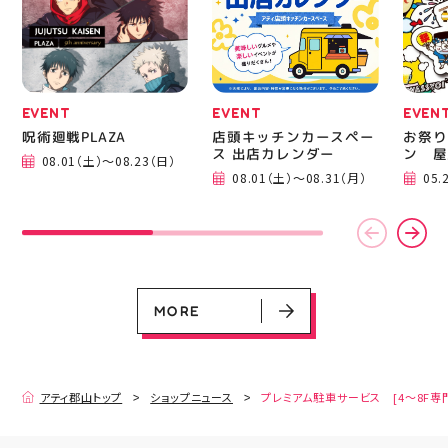
運んでください！ スポ
BBQ
ーツナビゲーター一同、
祭りB
店頭でお待ちしておりま
手ぶら
す(⁠◍⁠•⁠ᴗ⁠•⁠◍⁠)⁠ ・ #ゼビオ
み #
#アティ郡山 #福島美少
ィナー
女図鑑 #照山楓香
#夏の
#ASICS
EVENT
EVENT
EVEN
呪術廻戦PLAZA
店頭キッチンカースペー
お祭り
ス 出店カレンダー
ン 屋
08.01（土）～08.23（日）
08.01（土）～08.31（月）
05.
EVENT
EVENT
EVENT
CAMPAIGN
CAMPAIGN
呪術廻戦PLAZA
店頭キッチンカースペース 出店カ
お祭りBBQビアガーデン 屋上で好
ヨドバシカメラ 平日限定1時間駐
プレミアム駐車サービス [4～8F
レンダー
評営業中！
車サービス
専門店対象]
08.01（土）～08.23（日）
08.01（土）～08.31（月）
05.21（木）～09.27（日）
MORE
MORE
アティ郡山トップ
ショップニュース
プレミアム駐車サービス [4～8F専