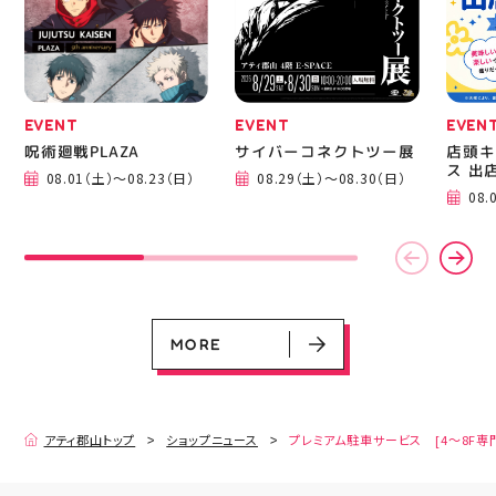
EVENT
EVENT
EVEN
呪術廻戦PLAZA
サイバーコネクトツー展
店頭キ
ス 出
08.01（土）～08.23（日）
08.29（土）～08.30（日）
08.
EVENT
EVENT
EVENT
EVENT
CAMPAIGN
CAMPAIGN
呪術廻戦PLAZA
サイバーコネクトツー展
店頭キッチンカースペース 出店カ
お祭りBBQビアガーデン 屋上で好
ヨドバシカメラ 平日限定1時間駐
プレミアム駐車サービス [4～8F
レンダー
評営業中！
車サービス
専門店対象]
08.01（土）～08.23（日）
08.29（土）～08.30（日）
08.01（土）～08.31（月）
05.21（木）～09.27（日）
MORE
MORE
アティ郡山トップ
ショップニュース
プレミアム駐車サービス [4～8F専