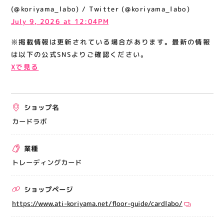
関連情報
(@koriyama_labo) / Twitter (@koriyama_labo)
July 9, 2026 at 12:04PM
お知らせ
※掲載情報は更新されている場合があります。最新の情報
お問い合わせ
は以下の公式SNSよりご確認ください。
プライバシーポリシー
Xで見る
サイトポリシー
運営会社
ショップ名
出店をご検討の方へ
カードラボ
テナント出店募集
業種
催事出店募集
トレーディングカード
アティビジョンについて
ショップページ
https://www.ati-koriyama.net/floor-guide/cardlabo/