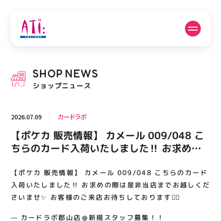
公式SNSフォローはこちら
SHOP
NEWS
PICK UP NEWS
SHOP NEWS
ショップニュース
ピックアップニュース
ショップニュース
2026.07.09
カードラボ
FLOOR GUIDE
OPENING HOURS
【ポケカ 販売情報】 カメール 009/048 こ
フロアガイド
営業時間
ちらのカード入荷いたしました‼️ お求めの
際は是非当店までお越しくださいませ✨ お客
様のご来店お待ちしております🙇‍♂️
【ポケカ 販売情報】 カメール 009/048 こちらのカード
ACCESS
RECRUIT
アクセス・駐車場
スタッフ募集
入荷いたしました‼️ お求めの際は是非当店までお越しくだ
さいませ✨ お客様のご来店お待ちしております🙇‍♂️
— カードラボ郡山店＠新規スタッフ募集！！