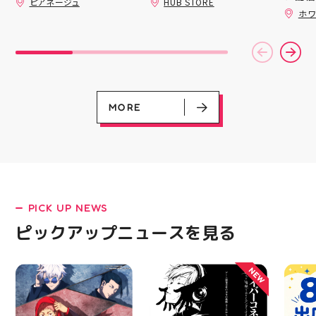
ピアネージュ
HUB STORE
だくと
ッパー
豊富なラインナップが勢
りがとうございます 8月
ホワ
加する
￥11,17
はイベント出店のため、
揃い ぷくっとしたキュ
スポー
￥5️⃣,
通常の定休日（火・水）
ートなフォルムに 思わ
ズなど
ーポン
以外にも 11日(火祝)・
ず胸キュンしちゃうデザ
ぜひご
ース終
15日は店舗をお休みさ
インばかり 集めたくな
熱い夏
験後の
せていただきます‍♀️ 🧵営
る可愛さで コレクショ
ます️
です🦷
業時間 10:00〜18:00
ンにもぴったり 数量限
ター一
りのク
🧵定休日 火・水 イベ
定での入荷となりますの
ります✧⁠◝
ので、
ント出店の日もあります
で 気になっていた方、
MORE
オ #
⁡ ご
ので、 ご来店前にカレ
まだGETできてない方は
してお
ンダーをチェックしてい
売り切れる前にぜひお早
ニンク
ただけると嬉しいです
めにチェックしてくださ
キャン
「今月また行こう！」と
いね お気に入りの1個、
#whi
思ってくださった方は
見つかりますように #プ
#歯の
ぜひ保存しておいてくだ
クキラ #たまごっち #サ
さいね 8月も、手作りを
ンリオ #シール活 #シー
楽しめるピアネージュで
ル キャラグッズ プチプ
PICK UP NEWS
皆さまをお待ちしていま
ラ雑貨 コレクション
す #ピアネージュ #郡山
HUBSTORE 数量限定 新
LATEST!
ピックアップニュースを見る
ハンドメイド #郡山ワー
商品入荷
ピックアップニュース
クショップ #郡山ミシン
教室 #ハンドメイドショ
NEW
ップ 手作り好きさんと
繋がりたい 郡山市