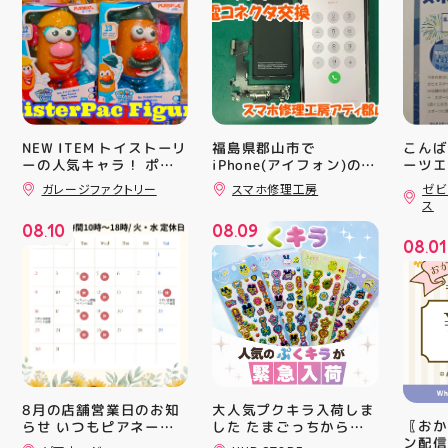
NEW ITEM トイストーリ
福島県郡山市で
こんば
ーの人気キャラ！ ポテ
iPhone(アイフォン)の充
ーツエ
電口修理はスマホ修理工
ィ郡山
トヘッド夫妻のフィギュ
ガレージファクトリー
スマホ修理工房
ゼビ
房アティ郡山店なら即日
「ゼビ
アが登場！ ポテトのボ
ス
ディにパーツを差し込
修理対応😊✨
つり」
08
10
08
09
み、 楽しい顔を作って
す(⁠✷⁠
.
.
08
01
遊ぶ事が出来ます パー
16(
.
ツも10種類以上ついて
ィ館内
るので色々楽しめますよ
17:
#アメリカン雑貨 #アテ
を行い
ィ郡山 #福島県 #郡山駅
入り口
前 #郡山市
ーや瓶
対策グ
た、5
ート(
買い上
大人気プクキラ入荷しま
8月の店舗営業日のお知
ツポイ
〖おか
した たまごっちからサ
らせ いつもピアネージ
録)画
ン配信
ンリオまで 全13種類の
ュをご利用いただき あ