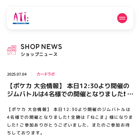
公式SNSフォローはこちら
SHOP
NEWS
PICK UP NEWS
SHOP NEWS
ショップニュース
ピックアップニュース
ショップニュース
2025.07.04
カードラボ
FLOOR GUIDE
OPENING HOURS
【ポケカ 大会情報】 本日12:30より開催の
フロアガイド
営業時間
ジムバトルは4名様での開催となりました❗️ 全
勝は『ねこま』様になりました❗️ ご参加あり
がとうございました、またのご参加お待ちし
【ポケカ 大会情報】 本日12:30より開催のジムバトルは
ACCESS
RECRUIT
アクセス・駐車場
スタッフ募集
ております。
4名様での開催となりました❗️ 全勝は『ねこま』様になりま
した❗️ ご参加ありがとうございました、またのご参加お待
ちしております。