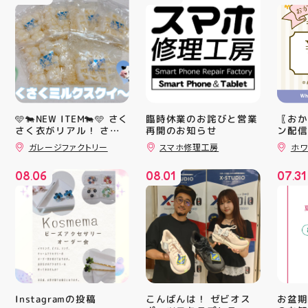
🩵🐄NEW ITEM🐄🩵 さく
臨時休業のお詫びと営業
〖おか
さく衣がリアル！ さく
再開のお知らせ
ン配信
ッパー
さくミルクスクイーズ入
ガレージファクトリー
スマホ修理工房
ホワ
￥11,17
荷！ クセになる感触で
すよ 他にもスクイーズ
￥5️⃣,
08
06
08
01
07
31
大量入荷予定です お楽
ーポン
.
.
.
しみにーっ️‍️‍️‍ #スクイーズ
ース終
#アティ郡山 #福島県 #
験後の
郡山駅前 #郡山市
です🦷
りのク
ので、
⁡ ご
してお
ニンク
キャン
#whi
こんばんは！ ゼビオス
お盆期
Instagramの投稿
#歯の