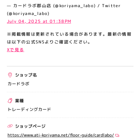
関連情報
— カードラボ郡山店 (@koriyama_labo) / Twitter
(@koriyama_labo)
お知らせ
July 04, 2025 at 01:38PM
お問い合わせ
※掲載情報は更新されている場合があります。最新の情報
プライバシーポリシー
は以下の公式SNSよりご確認ください。
サイトポリシー
Xで見る
運営会社
ショップ名
出店をご検討の方へ
カードラボ
テナント出店募集
催事出店募集
業種
アティビジョンについて
トレーディングカード
ショップページ
https://www.ati-koriyama.net/floor-guide/cardlabo/