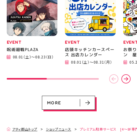
る方は是非、店頭に足を
郡山 
運んでください！ スポ
BBQ
ーツナビゲーター一同、
祭りB
店頭でお待ちしておりま
手ぶら
す(⁠◍⁠•⁠ᴗ⁠•⁠◍⁠)⁠ ・ #ゼビオ
み #
#アティ郡山 #福島美少
ィナー
女図鑑 #照山楓香
#夏の
#ASICS
EVENT
EVENT
EVEN
呪術廻戦PLAZA
店頭キッチンカースペー
お祭り
ス 出店カレンダー
ン 屋
08.01（土）～08.23（日）
EVENT
EVENT
EVENT
CAMPAIGN
CAMPAIGN
08.01（土）～08.31（月）
05.
呪術廻戦PLAZA
店頭キッチンカースペース 出店カ
お祭りBBQビアガーデン 屋上で好
ヨドバシカメラ 平日限定1時間駐
プレミアム駐車サービス [4～8F
レンダー
評営業中！
車サービス
専門店対象]
08.01（土）～08.23（日）
08.01（土）～08.31（月）
05.21（木）～09.27（日）
MORE
MORE
アティ郡山トップ
ショップニュース
プレミアム駐車サービス [4～8F専