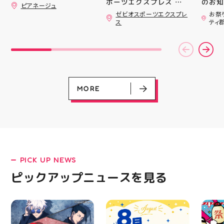
ポーツエクスプレス ア
のお知らせ 
ピアネージュ
ティ郡山です🦭 ・ ★本
用いた
ゼビオスポーツエクスプレ
お祭
日のラジオ★は アシッ
ざいま
ス
ティ
クスからランニングシュ
(水)〜
ーズ 「NOVA BLAST
営業時
6」の紹介でした ・ 特
いたします 
徴としては ☆軽量かつ
22:
反発性に優れた「FF
りBB
TURBO SQUARED」を新
お楽し
搭載し、推進力を向上さ
ご家族
せました！
人との
MORE
☆ASICSGRIPを前足部に
お出か
追加し、グリップ力を向
屋台グ
上させました！ ☆市場
に楽し
トレンドの反発性とクッ
ビアガ
ション性を表したデザイ
思い出
ンと優れた通気性を兼ね
皆さま
備えた「エンジニアード
フ一同
ウーブンアッパー」を搭
ており
PICK UP NEWS
載しました！ ・ 長距離
アガー
LATEST!
をカジュアルに走りたい
屋台村
ピックアップニュースを見る
ピックアップニュース
方や仕事履き、夏のお出
━━━
かけで長距離歩く方向け
━━━
のクッションシューズに
はプロ
なっています 人気ラン
から
ニングシューズの最新作
━━━
になります！ ・ 気にな
━━━