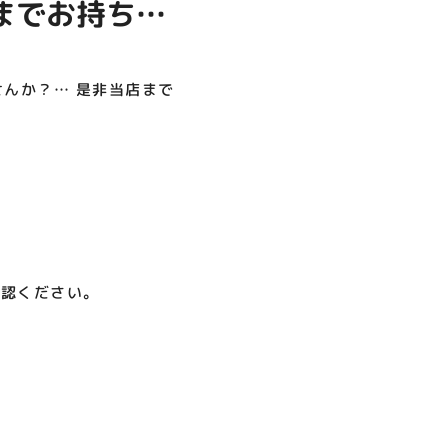
までお持ち込
呪術廻戦PLAZA
店頭キッチンカースペース 出店
お祭りBBQビアガーデン 屋上
ヨドバシカメラ 平日限定1時
プレミアム駐車サービス [4～
カレンダー
で好評営業中！
間駐車サービス
8F専門店対象]
08.01（土）～08.23（日）
08.01（土）～08.31（月）
05.21（木）～09.27（日）
せんか？… 是非当店まで
MORE
確認ください。