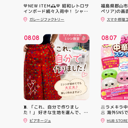
🤎NEW ITEM🕰️🤎 昭和レトロサ
福島県郡山市で
インボード続々入荷中！ シャレ
ペリア)の画
オツでナウイ すべてA4サイズ
応😊💪
ガレージファクトリー
スマホ修理
なのでインテリアにも 取り入れ
やすいですよ！ #昭和レトロ #
アティ郡山 #福島県 #郡山駅前
08
08
08
07
#郡山市
.
.
🧵 「これ、自分で作りまし
🥟ラメキラ
た！」 好きな生地を選んで、ミ
🥟 海外SN
シンで少しずつ形にしていく時
ラ中華まん
ピアネージュ
HUB STORE
間 完成した時の嬉しさは格別で
場！ キラキ