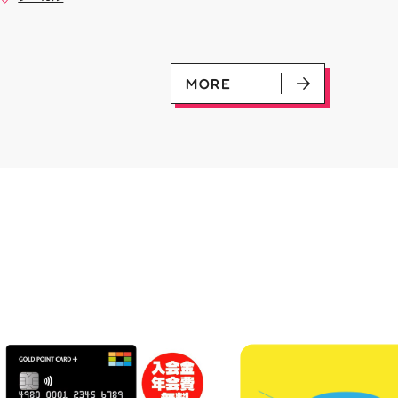
是非ご来店お待ちしてお
(U)(GD01-100) ￥30 ﾌﾗｯﾄ(ﾐﾘ
#お祭りBBQ #屋台グルメ #手
♪
ｼｬ仕様)(C)(GD04-077) ￥50
ぶらBBQ #お盆 #夏休み #郡山
ランチ #郡山ディナー #家族で
おでかけ #夏の思い出 #BBQ
MORE