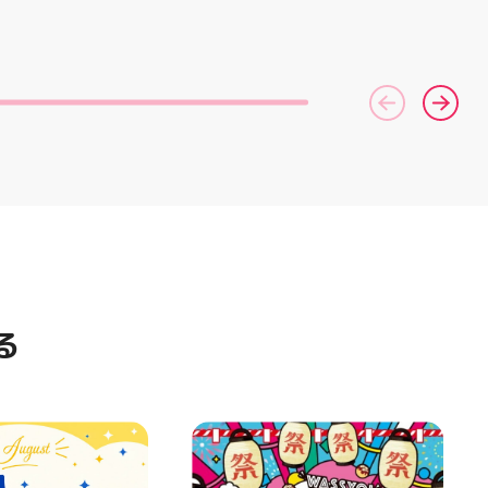
いい♪ むにゅっと
コース終了した方、初回体験後
ポーツナビゲーター一同、店頭
やみつき触感がたま
の再来店におすすめです🦷 ⁡ ⁡ お
でお待ちしております
せいろ型ケースに入
一人様1回限りのクーポンにな
(⁠◍⁠•⁠ᴗ⁠•⁠◍⁠)⁠ ・ #ゼビオ #アティ
の色の子が出るかは
りますので、是非お試し下さい ⁡
郡山 #福島美少女図鑑 #照山楓
お楽しみ #ラメキ
ご予約、ご来店お待ちしており
香 #ASICS
#スクイーズ #中華
ます️ #ホワイトニンク #ホワイ
#海外トレンド #む
トニングキャンペーン
シル活 新商品入荷
#whitening #歯が白い #歯の
黄ばみ
る