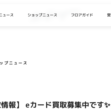
ニュース
ショップニュース
フロアガイド
営
L
P NEWS
FLOOR GUIDE
プニュース
フロアガイド
ップニュース
CESS
RECRUIT
ス・駐車場
スタッフ募集
出店をご検討の方へ
テナント出店募集
情報】 eカード買取募集中です✨
催事出店募集