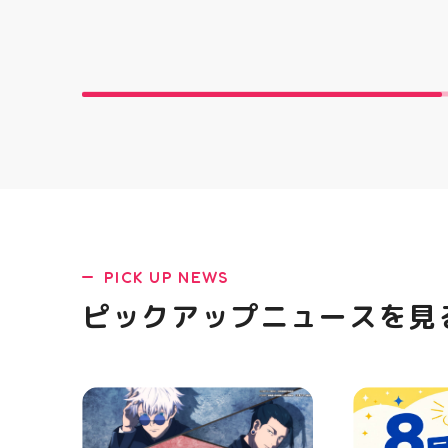
す ピアネージュのミシン教室で
とにかくかわ
は、 「ミシンを使ってみたいけ
クセになる 
ど、ちょっと不安…」 「作りた
らない…！ 
いものがあるけど、作り方が分
っていて ど
からない」 そんな初心者さんも
開けてからの
大歓迎です お洋服・バッグ・小
ラ中華まん 
物など、 あなたの「作ってみた
まんグッズ 
い！」を一緒に形にしましょう
にゅむにゅ 
🧵 今回は素敵なパンツが完成
HUBSTORE
お孫ちゃんの甚平も、とっても
可愛く仕上がりました 「私にも
できるかな？」という方もお気
軽に 作りたいものについてもご
相談ください♪ ピアネージュ 気
になる方はDMまたは店頭でお気
PICK UP NEWS
軽にお問い合わせください 写真
を横にスワイプして、完成まで
ピックアップニュースを見
の様子も見てね #ピアネージュ
#ミシン教室 #ソーイング教室
#ミシン初心者 #ハンドメイド
手作り 洋裁 ソーイング 郡山市
郡山 福島県 手作りのある暮ら
し