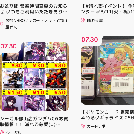
お盆期間 営業時間変更のお知ら
【#晴れ郡イベント】 争
せ いつもご利用いただきありが
ンダー ✅8/11(火・祝)12
とうございます！ 8月12日
⚔️イベント構成⚔️ スイ
お祭りBBQビアガーデン アティ郡山
晴れる屋
(水)〜8月16日(日) は、 営業時
+決勝ラウンド 🏆賞品一
屋台村
間を変更して営業いたします
優勝：■日本画■《シェ
11:00〜22:00 お昼からゆっく
レッドの勅令》シルバー
07
30
りBBQやビアガーデンをお楽し
ール・Foil×1枚 2-4位：
.
07
30
みいただけます ご家族とのお食
2,000pt 5-8位：1,000
.
事やご友人との集まり、夏休み
加お待ちしております！
のお出かけにもぴったり！ 屋台
グルメとBBQを一緒に楽しめる
「お祭りBBQビアガーデン」
で、夏の思い出を作りません
か？ 皆さまのご来店をスタッフ
一同、心よりお待ちしておりま
す お祭りBBQビアガーデン ア
ティ郡山屋台村
━━━━━━━━━━━━━━
━ ご予約・詳細はプロフィール
【ポケモンカード 販売
のリンクから
🌊わるいギャラドス 25th
シーガル郡山店ガンダムCGお買
━━━━━━━━━━━━━━
ーリエのピッピex 🔮ミ
取情報！！ 溢れる慈愛(U)
━ #アティ郡山 #郡山 #郡山グ
カードラボ
vmax UR 入荷いたしま
(GD01-118) ￥30 覚悟の表れ
ルメ #郡山BBQ #ビアガーデン
シーガル