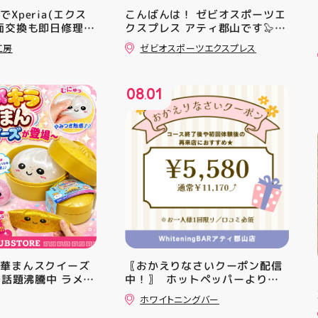
Xperia(エクス
こんばんは！ ゼビオスポーツエ
面交換も即日修理対
クスプレス アティ郡山です🦭
・ ★本日のラジオ★は アシッ
工房
ゼビオスポーツエクスプレス
クスからランニングシューズ
「NOVA BLAST 6」の紹介でし
た ・ 特徴としては ☆軽量かつ
08
01
反発性に優れた「FF TURBO
.
SQUARED」を新搭載し、推進力
を向上させました！
☆ASICSGRIPを前足部に追加
し、グリップ力を向上させまし
た！ ☆市場トレンドの反発性と
クッション性を表したデザイン
と優れた通気性を兼ね備えた
「エンジニアードウーブンアッ
パー」を搭載しました！ ・ 長
距離をカジュアルに走りたい方
や仕事履き、夏のお出かけで長
距離歩く方向けのクッションシ
中華まんスクイーズ
〖おかえりなさいクーポン配信
ューズになっています 人気ラン
Sで話題沸騰中 ラメキ
中！〗 ⁡ ホットペッパーより通
ニングシューズの最新作になり
スクイーズが新登
常￥11,170······▸ ￥5️⃣,5️⃣8️⃣0️⃣
ます！ ・ 気になる方は是非、
ホワイトニングバー
ラグリッター素材が
のお得なクーポン配信中です★ ⁡
店頭に足を運んでください！ ス