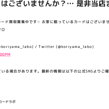
はございませんか？… 是非当店
アティビジョンについて
せ😊
カード買取募集中です✨ お家に眠っているカードはございま
😊
iyama_labo) / Twitter (@koriyama_labo)
:00PM
ている場合があります。最新の情報は以下の公式SNSよりご
カードラボ