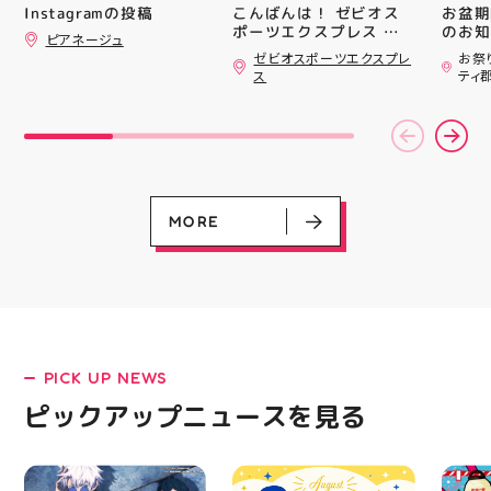
#whi
こんばんは！ ゼビオス
お盆期
Instagramの投稿
#歯の
ポーツエクスプレス ア
のお知らせ 
ピアネージュ
ティ郡山です🦭 ・ ★本
用いた
ゼビオスポーツエクスプレ
お祭
日のラジオ★は アシッ
ざいま
ス
ティ
クスからランニングシュ
(水)〜
ーズ 「NOVA BLAST
営業時
6」の紹介でした ・ 特
いたします 
徴としては ☆軽量かつ
22:
反発性に優れた「FF
りBB
TURBO SQUARED」を新
お楽し
搭載し、推進力を向上さ
ご家族
せました！
人との
MORE
☆ASICSGRIPを前足部に
お出か
追加し、グリップ力を向
屋台グ
上させました！ ☆市場
に楽し
トレンドの反発性とクッ
ビアガ
ション性を表したデザイ
思い出
ンと優れた通気性を兼ね
皆さま
備えた「エンジニアード
フ一同
ウーブンアッパー」を搭
ており
PICK UP NEWS
LATEST!
載しました！ ・ 長距離
アガー
をカジュアルに走りたい
屋台村
ピックアップニュース
ピックアップニュースを見る
方や仕事履き、夏のお出
━━━
かけで長距離歩く方向け
━━━
のクッションシューズに
はプロ
なっています 人気ラン
から