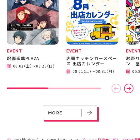
ニングシューズの最新作
━━━
になります！ ・ 気にな
━━━
る方は是非、店頭に足を
郡山 
運んでください！ スポ
BBQ
ーツナビゲーター一同、
祭りB
店頭でお待ちしておりま
手ぶら
す(⁠◍⁠•⁠ᴗ⁠•⁠◍⁠)⁠ ・ #ゼビオ
み #
#アティ郡山 #福島美少
ィナー
女図鑑 #照山楓香
#夏の
#ASICS
EVENT
EVENT
EVEN
呪術廻戦PLAZA
店頭キッチンカースペー
お祭り
ス 出店カレンダー
ン 屋
08.01（土）～08.23（日）
EVENT
EVENT
EVENT
CAMPAIGN
CAMPAIGN
08.01（土）～08.31（月）
05.
呪術廻戦PLAZA
店頭キッチンカースペース 出店カ
お祭りBBQビアガーデン 屋上で好
ヨドバシカメラ 平日限定1時間駐
プレミアム駐車サービス [4～8F
レンダー
評営業中！
車サービス
専門店対象]
08.01（土）～08.23（日）
08.01（土）～08.31（月）
05.21（木）～09.27（日）
MORE
MORE
アティ郡山トップ
ショップニュース
プレミアム駐車サービス [4～8F専