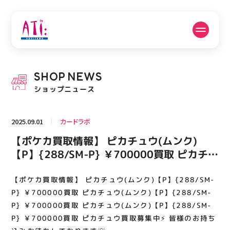
公式SNSフォローはこちら
SHOP
NEWS
PICK UP NEWS
SHOP NEWS
ショップニュース
ピックアップニュース
ショップニュース
2025.09.01
カードラボ
FLOOR GUIDE
OPENING HOURS
【ポケカ買取情報】 ピカチュウ(ムンク)
フロアガイド
営業時間
【P】{288/SM-P} ￥700000買取 ピカチュ
ウ(ムンク)【P】{288/SM-P} ￥700000買
取 ピカチュウ(ムンク)【P】{288/SM-P}
【ポケカ買取情報】 ピカチュウ(ムンク)【P】{288/SM-
ACCESS
RECRUIT
アクセス・駐車場
スタッフ募集
￥700000買取 ピカチュウ買取募集中⚡ 皆様
P} ￥700000買取 ピカチュウ(ムンク)【P】{288/SM-
のお持ち込みお待ちしております💡
P} ￥700000買取 ピカチュウ(ムンク)【P】{288/SM-
P} ￥700000買取 ピカチュウ買取募集中⚡ 皆様のお持ち