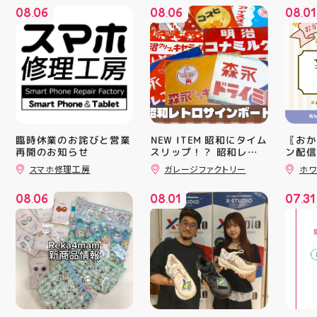
08
06
08
06
08
01
.
.
.
臨時休業のお詫びと営業
️NEW ITEM️ 昭和にタイム
〖おか
再開のお知らせ
スリップ！？ 昭和レト
ン配信
ロサインボード大量入荷
ッパー
スマホ修理工房
ガレージファクトリー
ホワ
しました！ 今回はお菓
￥11,17
子系をまとめてみました
￥5️⃣,
08
06
08
01
07
31
お部屋に飾ればバッチグ
ーポン
.
.
.
ー #昭和レトロ #アティ
ース終
郡山 #福島県 #郡山駅前
験後の
#郡山市
です🦷
りのク
ので、
⁡ ご
してお
ニンク
キャン