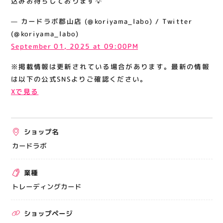
込みお待ちしております💡
関連情報
— カードラボ郡山店 (@koriyama_labo) / Twitter
お知らせ
(@koriyama_labo)
お問い合わせ
September 01, 2025 at 09:00PM
プライバシーポリシー
※掲載情報は更新されている場合があります。最新の情報
サイトポリシー
は以下の公式SNSよりご確認ください。
Xで見る
運営会社
出店をご検討の方へ
ショップ名
テナント出店募集
カードラボ
催事出店募集
業種
アティビジョンについて
トレーディングカード
ショップページ