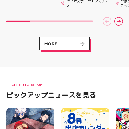
ゼビオスポーツエクスプレ
お祭
すよ 他にもスクイーズ
日のラジオ★は アシッ
ざいま
ス
ティ
大量入荷予定です お楽
クスからランニングシュ
(水)〜
しみにーっ️‍️‍️‍ #スクイーズ
ーズ 「NOVA BLAST
営業時
#アティ郡山 #福島県 #
6」の紹介でした ・ 特
いたします 
郡山駅前 #郡山市
徴としては ☆軽量かつ
22:
反発性に優れた「FF
りBB
TURBO SQUARED」を新
お楽し
搭載し、推進力を向上さ
ご家族
せました！
人との
MORE
☆ASICSGRIPを前足部に
お出か
追加し、グリップ力を向
屋台グ
上させました！ ☆市場
に楽し
トレンドの反発性とクッ
ビアガ
ション性を表したデザイ
思い出
ンと優れた通気性を兼ね
皆さま
備えた「エンジニアード
フ一同
ウーブンアッパー」を搭
ており
PICK UP NEWS
載しました！ ・ 長距離
アガー
をカジュアルに走りたい
屋台村
LATEST!
ピックアップニュースを見る
方や仕事履き、夏のお出
━━━
ピックアップニュース
かけで長距離歩く方向け
━━━
のクッションシューズに
はプロ
なっています 人気ラン
から
ニングシューズの最新作
━━━
になります！ ・ 気にな
━━━
る方は是非、店頭に足を
郡山 