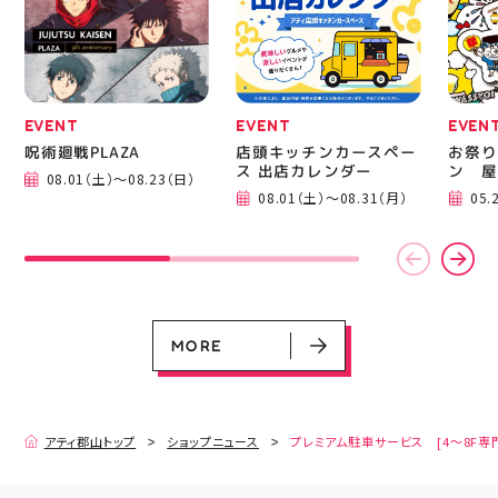
運んでください！ スポ
BBQ
ーツナビゲーター一同、
祭りB
店頭でお待ちしておりま
手ぶら
す(⁠◍⁠•⁠ᴗ⁠•⁠◍⁠)⁠ ・ #ゼビオ
み #
#アティ郡山 #福島美少
ィナー
女図鑑 #照山楓香
#夏の
#ASICS
EVENT
EVENT
EVEN
呪術廻戦PLAZA
店頭キッチンカースペー
お祭り
ス 出店カレンダー
ン 屋
08.01（土）～08.23（日）
08.01（土）～08.31（月）
05.
EVENT
EVENT
EVENT
CAMPAIGN
CAMPAIGN
呪術廻戦PLAZA
店頭キッチンカースペース 出店カ
お祭りBBQビアガーデン 屋上で好
ヨドバシカメラ 平日限定1時間駐
プレミアム駐車サービス [4～8F
レンダー
評営業中！
車サービス
専門店対象]
08.01（土）～08.23（日）
08.01（土）～08.31（月）
05.21（木）～09.27（日）
MORE
MORE
アティ郡山トップ
ショップニュース
プレミアム駐車サービス [4～8F専