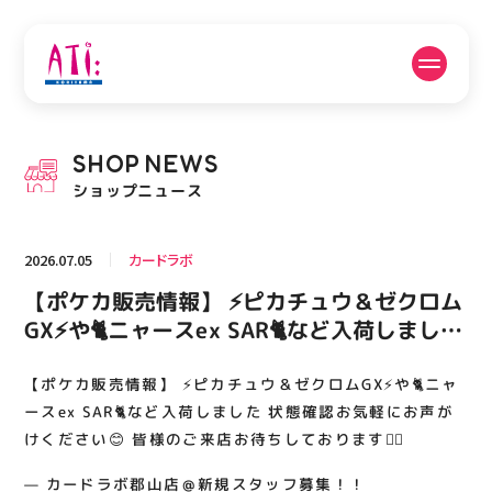
公式SNSフォローはこちら
SHOP
NEWS
PICK UP NEWS
SHOP NEWS
ショップニュース
ピックアップニュース
ショップニュース
2026.07.05
カードラボ
FLOOR GUIDE
OPENING HOURS
【ポケカ販売情報】 ⚡️ピカチュウ＆ゼクロム
フロアガイド
営業時間
GX⚡️や🐈ニャースex SAR🐈など入荷しました
状態確認お気軽にお声がけください😊 皆様
のご来店お待ちしております🙇‍♂️
【ポケカ販売情報】 ⚡️ピカチュウ＆ゼクロムGX⚡️や🐈ニャ
ACCESS
RECRUIT
アクセス・駐車場
スタッフ募集
ースex SAR🐈など入荷しました 状態確認お気軽にお声が
けください😊 皆様のご来店お待ちしております🙇‍♂️
— カードラボ郡山店＠新規スタッフ募集！！