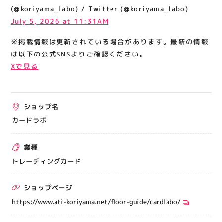
関連情報
(@koriyama_labo) / Twitter (@koriyama_labo)
July 5, 2026 at 11:31AM
お知らせ
※掲載情報は更新されている場合があります。最新の情報
お問い合わせ
は以下の公式SNSよりご確認ください。
プライバシーポリシー
Xで見る
サイトポリシー
運営会社
ショップ名
出店をご検討の方へ
カードラボ
テナント出店募集
業種
催事出店募集
トレーディングカード
アティビジョンについて
ショップページ
https://www.ati-koriyama.net/floor-guide/cardlabo/