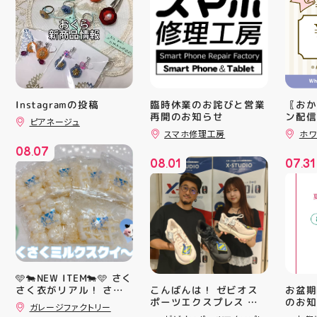
Instagramの投稿
臨時休業のお詫びと営業
〖おか
再開のお知らせ
ン配信
ピアネージュ
ッパー
スマホ修理工房
ホワ
￥11,17
08
07
￥5️⃣,
.
08
01
07
31
ーポン
.
.
ース終
験後の
です🦷
りのク
ので、
⁡ ご
してお
ニンク
キャン
🩵🐄NEW ITEM🐄🩵 さく
#whi
こんばんは！ ゼビオス
お盆期
さく衣がリアル！ さく
#歯の
ポーツエクスプレス ア
のお知らせ 
さくミルクスクイーズ入
ガレージファクトリー
ティ郡山です🦭 ・ ★本
用いた
荷！ クセになる感触で