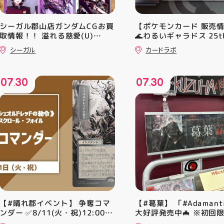
シーガル郡山店ガンダムCGお買
【ポケモンカード 販売
取情報！！ 溢れる慈愛(U)
🌊わるいギャラドス 25th
(GD01-118) ￥30 覚悟の表れ
ーリエのピッピex 🔮ミ
シーガル
カードラボ
(U)(GD01-100) ￥30 ﾌﾗｯﾄ(ﾐﾘ
vmax UR 入荷いたしま
ｼｬ仕様)(C)(GD04-077) ￥50
是非ご来店お待ちしてお
♪
07
30
07
30
.
.
【#晴れ郡イベント】 争奪コマ
【#葛葉】 「#Adamant
ンダー ✅8/11(火・祝)12:00~
大好評発売中🦇 ※初回
⚔️イベント構成⚔️ スイスドロー
A、Bは店頭分在庫切れ