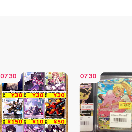
07
30
07
30
.
.