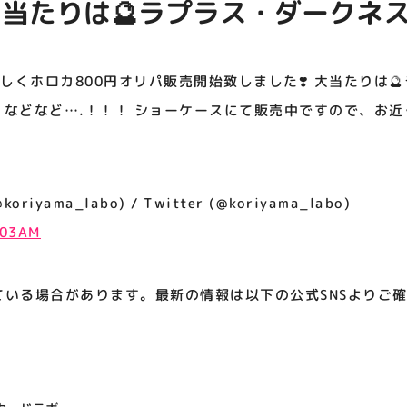
 大当たりは🔮ラプラス・ダークネス
アティビジョンについて
トワ などなど….！！！ ショーケー
近くのスタッフまでお声掛けくだ
新しくホロカ800円オリパ販売開始致しました❣️ 大当たりは
闇トワ などなど….！！！ ショーケースにて販売中ですので、お
iyama_labo) / Twitter (@koriyama_labo)
:03AM
ている場合があります。最新の情報は以下の公式SNSよりご