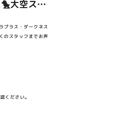
🐤大空スバ
呪術廻戦PLAZA
店頭キッチンカースペース 出店
お祭りBBQビアガーデン 屋上
ヨドバシカメラ 平日限定1時
プレミアム駐車サービス [4～
カレンダー
で好評営業中！
間駐車サービス
8F専門店対象]
スにて販売中で
08.01（土）～08.23（日）
08.01（土）～08.31（月）
05.21（木）～09.27（日）
さい！
ラプラス・ダークネス
近くのスタッフまでお声
MORE
確認ください。