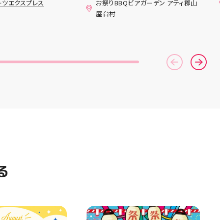
ーツエクスプレス
お祭りBBQビアガーデン アティ郡山
ンニングシューズ
(水)〜8月16日(日) は、 営業時
屋台村
AST 6」の紹介でし
間を変更して営業いたします
としては ☆軽量かつ
11:00〜22:00 お昼からゆっく
「FF TURBO
りBBQやビアガーデンをお楽し
」を新搭載し、推進力
みいただけます ご家族とのお食
ました！
事やご友人との集まり、夏休み
RIPを前足部に追加
のお出かけにもぴったり！ 屋台
プ力を向上させまし
グルメとBBQを一緒に楽しめる
トレンドの反発性と
「お祭りBBQビアガーデン」
性を表したデザイン
で、夏の思い出を作りません
気性を兼ね備えた
か？ 皆さまのご来店をスタッフ
アードウーブンアッ
一同、心よりお待ちしておりま
しました！ ・ 長
す お祭りBBQビアガーデン ア
アルに走りたい方
ティ郡山屋台村
夏のお出かけで長
━━━━━━━━━━━━━━
けのクッションシ
━ ご予約・詳細はプロフィール
ています 人気ラン
のリンクから
ズの最新作になり
━━━━━━━━━━━━━━
る
気になる方は是非、
━ #アティ郡山 #郡山 #郡山グ
んでください！ ス
ルメ #郡山BBQ #ビアガーデン
ーター一同、店頭
#お祭りBBQ #屋台グルメ #手
おります
ぶらBBQ #お盆 #夏休み #郡山
⁠)⁠ ・ #ゼビオ #アティ
ランチ #郡山ディナー #家族で