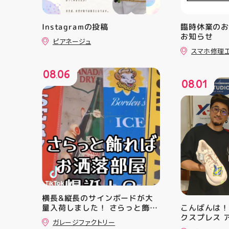
Instagramの投稿
臨時休業の
お知らせ
ピアネージュ
スマホ修理
08
06
.
08
01
.
横長&縦長のサインボードが大
量入荷しました！ さらっと飾れ
こんばんは！
ばあっという間にお洒落空間爆
クスプレス 
ガレージファクトリー
誕️‍️‍️‍ ナンバープレートやブリキ看
・ ★本日の