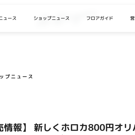
ニュース
ショップニュース
フロアガイド
営
L
P NEWS
FLOOR GUIDE
プニュース
フロアガイド
ップニュース
CESS
RECRUIT
ス・駐車場
スタッフ募集
出店をご検討の方へ
テナント出店募集
売情報】 新しくホロカ800円オ
催事出店募集