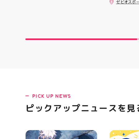
ゼビオスポ
板と合わせて飾るのがオススメ
クスからラ
です 郡山駅前 アティ郡山4F “ガ
「NOVA BL
レージファクトリー”へ遊びに来
た ・ 特徴
てね️‍️‍️‍ #福島 #郡山 #郡山駅前 #
反発性に優れた
雑貨屋 #アメリカン雑貨
SQUARED
を向上させ
☆ASICSG
し、グリッ
た！ ☆市場
クッション
と優れた通
「エンジニ
パー」を搭載
距離をカジュ
や仕事履き、
距離歩く方向
PICK UP NEWS
ューズになっ
ニングシュー
ピックアップニュースを見
ます！ ・ 
店頭に足を運
ポーツナビゲ
でお待ちして
(⁠◍⁠•⁠ᴗ⁠•⁠◍