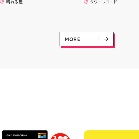
晴れる屋
タワーレコード
+決勝ラウンド 🏆賞品一覧🏆
す🙇‍♀️ 発売を記念した
優勝：■日本画■《シェオルド
ンペーン開催中 ♦️コラ
レッドの勅令》シルバースクロ
ー掲出 ♦️特別レシート 
ール・Foil×1枚 2-4位：
盤をご購入の方には リ
2,000pt 5-8位：1,000pt ご参
念レプリカチケットをお渡
加お待ちしております！✨
▼お取置きはこちらから
MORE