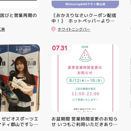
お詫びと営業再開の
〖おかえりなさいクーポン配信
中！〗 ⁡ ホットペッパーより通
常￥11,170······▸ ￥5️⃣,5️⃣8️⃣0️⃣
工房
ホワイトニングバー
のお得なクーポン配信中です★ ⁡
コース終了した方、初回体験後
の再来店におすすめです🦷 ⁡ ⁡ お
07
31
一人様1回限りのクーポンにな
.
りますので、是非お試し下さい ⁡
ご予約、ご来店お待ちしており
ます️ #ホワイトニンク #ホワイ
トニングキャンペーン
#whitening #歯が白い #歯の
黄ばみ
 ゼビオスポーツエ
お盆期間 営業時間変更のお知ら
アティ郡山です🦭
せ いつもご利用いただきありが
ラジオ★は アシッ
とうございます！ 8月12日