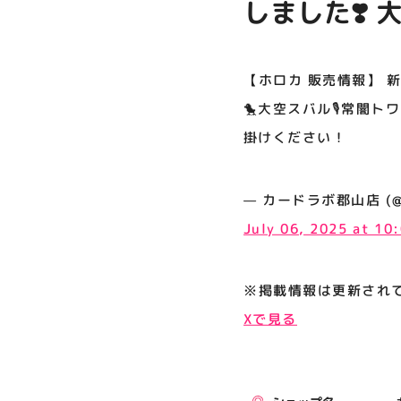
しました❣️
プライバシーポリシー
ル🎙️常闇
サイトポリシー
すので、お
【ホロカ 販売情報】 
運営会社
🐤大空スバル🎙️常
掛けください！
公式SNSフォローはこちら
— カードラボ郡山店 (@kor
July 06, 2025 at 10
※掲載情報は更新され
Xで見る