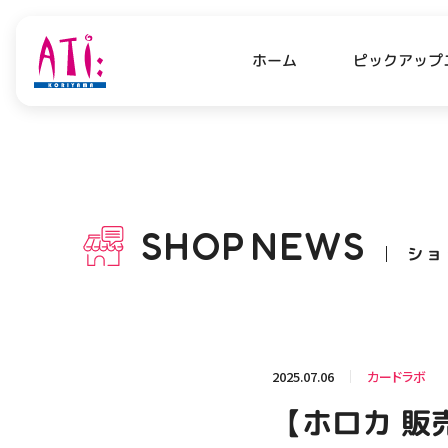
ピックアップ
ホーム
PICK UP NEWS
SHO
ピックアップニュース
ショッ
SHOP
NEWS
ショ
OPENING HOURS
AC
アクセ
営業時間
関連情報
2025.07.06
カードラボ
お知らせ
【ホロカ 販
お問い合わせ