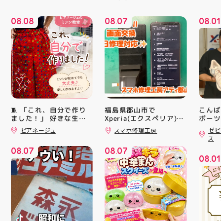
08
08
08
07
08
01
.
.
.
🧵 「これ、自分で作り
福島県郡山市で
こんば
ました！」 好きな生地
Xperia(エクスペリア)の
ポーツ
画面交換も即日修理対応
ティ郡
を選んで、ミシンで少し
ピアネージュ
スマホ修理工房
ゼビ
😊💪
日のラ
ずつ形にしていく時間
ス
完成した時の嬉しさは格
クスか
08
07
08
07
別です ピアネージュの
ーズ 「
.
.
08
01
ミシン教室では、 「ミ
6」の
.
シンを使ってみたいけ
徴とし
ど、ちょっと不安…」
反発性
「作りたいものがあるけ
TURB
ど、作り方が分からな
搭載し
い」 そんな初心者さん
せまし
も大歓迎です お洋服・
☆ASI
バッグ・小物など、 あ
追加し