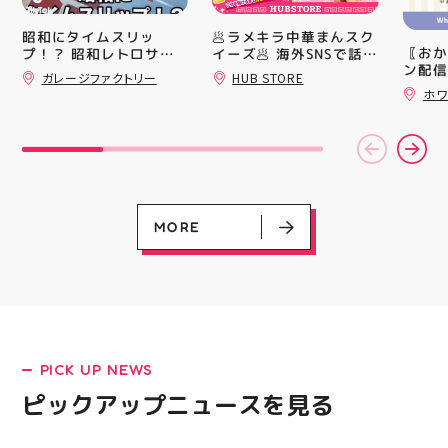
なたの「作ってみた
上させ
い！」を一緒に形にしま
トレン
🥟ラメキラ中華まんスク
昭和にタイムスリッ
しょう🧵 今回は素敵な
ション
〖おか
イーズ🥟 海外SNSで話題
プ！？ 昭和レトロサイ
パンツが完成 お孫ちゃ
ンと優
ン配信
沸騰中 ラメキラ中華ま
ンボード大量入荷しまし
ガレージファクトリー
HUB STORE
んの甚平も、とっても可
備えた
ッパー
んスクイーズが新登場！
た！ 今回はお菓子系を
ホワ
愛く仕上がりました
ウーブ
￥11,17
まとめてみました お部
キラキラグリッター素材
「私にもできるかな？」
載しま
￥5️⃣,
屋に飾ればバッチグー
が とにかくかわいい♪ む
という方もお気軽に 作
をカジ
ーポン
郡山駅前 アティ郡山4F
にゅっとクセになる や
りたいものについてもご
方や仕
ース終
“ガレージファクトリ
みつき触感がたまらな
相談ください♪ ピアネー
かけで
験後の
ー”へ遊びに来てね️‍️‍️‍ #福
い…！ せいろ型ケース
ジュ 気になる方はDMま
のクッ
です🦷
島 #郡山 #郡山駅前 #雑
に入っていて どの色の
たは店頭でお気軽にお問
なって
りのク
貨屋 #昭和レトロ
子が出るかは 開けてか
い合わせください 写真
ニング
ので、
らのお楽しみ #ラメキラ
MORE
を横にスワイプして、完
になり
⁡ ご
中華まん #スクイーズ #
成までの様子も見てね #
る方は
してお
中華まんグッズ #海外ト
ピアネージュ #ミシン教
運んで
ニンク
レンド #むにゅむにゅ
室 #ソーイング教室 #ミ
ーツナ
キャン
シル活 新商品入荷
シン初心者 #ハンドメイ
店頭で
#whi
HUBSTORE
ド 手作り 洋裁 ソーイン
す(⁠◍⁠•
#歯の
グ 郡山市 郡山 福島県
#アテ
手作りのある暮らし
女図鑑
LATEST!
#ASIC
PICK UP NEWS
ピックアップニュース
ピックアップニュースを見る