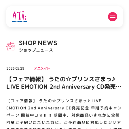
公式SNSフォローはこちら
SHOP
NEWS
PICK UP NEWS
SHOP NEWS
ショップニュース
ピックアップニュース
ショップニュース
2026.05.29
アニメイト
FLOOR GUIDE
OPENING HOURS
【フェア情報】 うたの☆プリンスさまっ♪
フロアガイド
営業時間
LIVE EMOTION 2nd Anniversary CD発売記
念 早期予約キャンペーン 開催中コォ‼️‼️ 期
間中、対象商品いずれかに全額内金ご予約い
【フェア情報】 うたの☆プリンスさまっ♪ LIVE
ACCESS
RECRUIT
アクセス・駐車場
スタッフ募集
ただいた方に、ご予約商品に対応したシリア
EMOTION 2nd Anniversary CD発売記念 早期予約キャン
ル付き応募用紙をお渡しいたしますコォ✨✨
ペーン 開催中コォ‼️‼️ 期間中、対象商品いずれかに全額
内金ご予約いただいた方に、ご予約商品に対応したシリア
#utapri 詳細は🔽POPをチェック