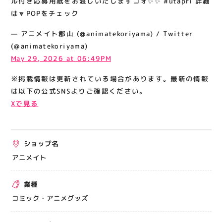
ル付き応募用紙をお渡しいたしますコォ✨✨ #utapri 詳細
関連情報
は🔽POPをチェック
お知らせ
— アニメイト郡山 (@animatekoriyama) / Twitter
お問い合わせ
(@animatekoriyama)
May 29, 2026 at 06:49PM
プライバシーポリシー
サイトポリシー
※掲載情報は更新されている場合があります。最新の情報
は以下の公式SNSよりご確認ください。
運営会社
Xで見る
出店をご検討の方へ
テナント出店募集
ショップ名
催事出店募集
アニメイト
アティビジョンについて
業種
コミック・アニメグッズ