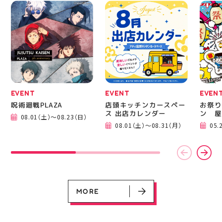
EVENT
EVENT
EVEN
呪術廻戦PLAZA
店頭キッチンカースペー
お祭り
EVENT
EVENT
EVENT
CAMPAIGN
CAMPAIGN
ス 出店カレンダー
ン 屋
08.01（土）～08.23（日）
呪術廻戦PLAZA
店頭キッチンカースペース 出店カ
お祭りBBQビアガーデン 屋上で好
ヨドバシカメラ 平日限定1時間駐
プレミアム駐車サービス [4～8F
08.01（土）～08.31（月）
05.
レンダー
評営業中！
車サービス
専門店対象]
08.01（土）～08.23（日）
08.01（土）～08.31（月）
05.21（木）～09.27（日）
MORE
MORE