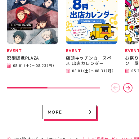
ニングシューズの最新作
━━━
になります！ ・ 気にな
━━━
る方は是非、店頭に足を
郡山 
運んでください！ スポ
BBQ
ーツナビゲーター一同、
祭りB
店頭でお待ちしておりま
手ぶら
す(⁠◍⁠•⁠ᴗ⁠•⁠◍⁠)⁠ ・ #ゼビオ
み #
#アティ郡山 #福島美少
ィナー
女図鑑 #照山楓香
#夏の
#ASICS
EVENT
EVENT
EVEN
呪術廻戦PLAZA
店頭キッチンカースペー
お祭り
ス 出店カレンダー
ン 屋
08.01（土）～08.23（日）
EVENT
EVENT
EVENT
CAMPAIGN
CAMPAIGN
08.01（土）～08.31（月）
05.
呪術廻戦PLAZA
店頭キッチンカースペース 出店カ
お祭りBBQビアガーデン 屋上で好
ヨドバシカメラ 平日限定1時間駐
プレミアム駐車サービス [4～8F
レンダー
評営業中！
車サービス
専門店対象]
08.01（土）～08.23（日）
08.01（土）～08.31（月）
05.21（木）～09.27（日）
MORE
MORE
アティ郡山トップ
ショップニュース
プレミアム駐車サービス [4～8F専