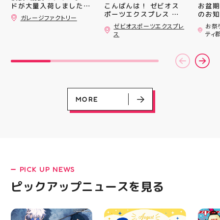
#whi
こんばんは！ ゼビオス
お盆期
ドが大量入荷しました！
#歯の
ポーツエクスプレス ア
のお知らせ 
さらっと飾ればあっとい
ガレージファクトリー
ティ郡山です🦭 ・ ★本
用いた
う間にお洒落空間爆誕️‍️‍️‍
ゼビオスポーツエクスプレ
お祭
ナンバープレートやブリ
日のラジオ★は アシッ
ざいま
ス
ティ
キ看板と合わせて飾るの
クスからランニングシュ
(水)〜
がオススメです 郡山駅
ーズ 「NOVA BLAST
営業時
前 アティ郡山4F “ガレ
6」の紹介でした ・ 特
いたします 
ージファクトリー”へ遊
徴としては ☆軽量かつ
22:
びに来てね️‍️‍️‍ #福島 #郡山
反発性に優れた「FF
りBB
#郡山駅前 #雑貨屋 #ア
TURBO SQUARED」を新
お楽し
メリカン雑貨
搭載し、推進力を向上さ
ご家族
せました！
人との
MORE
☆ASICSGRIPを前足部に
お出か
追加し、グリップ力を向
屋台グ
上させました！ ☆市場
に楽し
トレンドの反発性とクッ
ビアガ
ション性を表したデザイ
思い出
ンと優れた通気性を兼ね
皆さま
備えた「エンジニアード
フ一同
ウーブンアッパー」を搭
ており
PICK UP NEWS
LATEST!
載しました！ ・ 長距離
アガー
をカジュアルに走りたい
屋台村
ピックアップニュース
ピックアップニュースを見る
方や仕事履き、夏のお出
━━━
かけで長距離歩く方向け
━━━
のクッションシューズに
はプロ
なっています 人気ラン
から