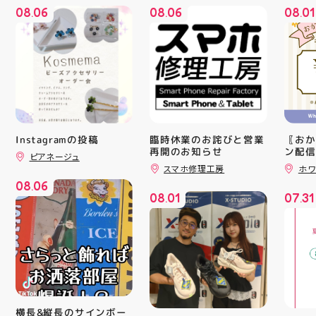
08
06
08
06
08
01
.
.
.
Instagramの投稿
臨時休業のお詫びと営業
〖おか
再開のお知らせ
ン配信
ピアネージュ
ッパー
スマホ修理工房
ホワ
￥11,17
08
06
￥5️⃣,
.
08
01
07
31
ーポン
.
.
ース終
験後の
です🦷
りのク
ので、
⁡ ご
してお
ニンク
キャン
横長&縦長のサインボー