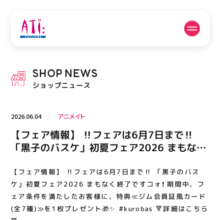
公式SNSフォローはこちら
SHOP
NEWS
PICK UP NEWS
SHOP NEWS
ショップニュース
ピックアップニュース
ショップニュース
2026.06.04
アニメイト
FLOOR GUIDE
OPENING HOURS
【フェア情報】 ‼フェアは6月7日まで‼
フロアガイド
営業時間
「黒子のバスケ」初夏フェア2026 まもなく
終了ですコォ❗️ 期間中、フェア条件を満たし
たお客様に、特典≪ジム会員証風カード(全7
【フェア情報】 ‼フェアは6月7日まで‼ 「黒子のバス
ACCESS
RECRUIT
アクセス・駐車場
スタッフ募集
種)≫を1枚プレゼント🎁✨ #kurobas 🔻詳細
ケ」初夏フェア2026 まもなく終了ですコォ❗️ 期間中、フ
はこちら🔻
ェア条件を満たしたお客様に、特典≪ジム会員証風カード
(全7種)≫を1枚プレゼント🎁✨ #kurobas 🔻詳細はこちら