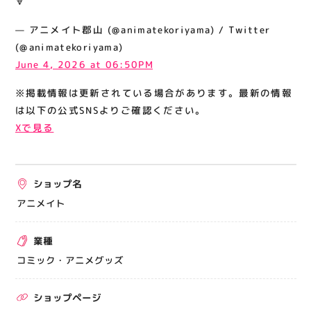
🔻
関連情報
— アニメイト郡山 (@animatekoriyama) / Twitter
お知らせ
(@animatekoriyama)
お問い合わせ
June 4, 2026 at 06:50PM
プライバシーポリシー
※掲載情報は更新されている場合があります。最新の情報
サイトポリシー
は以下の公式SNSよりご確認ください。
Xで見る
運営会社
出店をご検討の方へ
ショップ名
テナント出店募集
アニメイト
催事出店募集
業種
アティビジョンについて
コミック・アニメグッズ
ショップページ