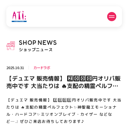
公式SNSフォローはこちら
SHOP
NEWS
PICK UP NEWS
SHOP NEWS
ショップニュース
ピックアップニュース
ショップニュース
2025.10.31
カードラボ
FLOOR GUIDE
OPENING HOURS
【デュエマ 販売情報】 2️⃣0️⃣0️⃣0️⃣円オリパ販
フロアガイド
営業時間
売中です 大当たりは 🔥支配の精霊ペルフェ
クト✨神聖龍エモーショナル・ハードコア✨
ミリオンブレイブ・カイザー などなど….❕ ぜ
【デュエマ 販売情報】 2️⃣0️⃣0️⃣0️⃣円オリパ販売中です 大当
ACCESS
RECRUIT
アクセス・駐車場
スタッフ募集
ひご来店お待ちしております♪
たりは 🔥支配の精霊ペルフェクト✨神聖龍エモーショナ
ル・ハードコア✨ミリオンブレイブ・カイザー などな
ど….❕ ぜひご来店お待ちしております♪