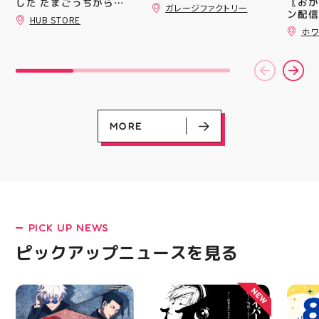
〖おか
ティ郡山では 販売スタ
した たまごっちからサ
ガレージファクトリー
録)画
ン配信
ッフを募集しております
ンリオまで 全13種類の
HUB STORE
だくと
ッパー
販売業未経験でも大丈夫
豊富なラインナップが勢
ホワ
加する
￥11,17
揃い ぷくっとしたキュ
キャラクターや雑貨、
スポー
￥5️⃣,
ートなフォルムに 思わ
ファッションが好きな方
ズなど
ーポン
ず胸キュンしちゃうデザ
大歓迎️‍️‍️‍ Wワークされてる
ぜひご
ース終
インばかり 集めたくな
方も可能ですよ！ 求人
熱い夏
験後の
る可愛さで コレクショ
サイト「エンゲージ」で
ます️
です🦷
ンにもぴったり 数量限
もご応募可能です‍♀️ ️DM
ター一
りのク
定での入荷となりますの
でのご応募は不可となり
ります✧⁠◝
ので、
で 気になっていた方、
ます️ 私達と一緒に楽し
MORE
オ #
⁡ ご
まだGETできてない方は
くお仕事しましょう️ お
してお
売り切れる前にぜひお早
電話、ご応募お待ちして
ニンク
めにチェックしてくださ
おります！ #スタッフ募
キャン
いね お気に入りの1個、
集 #アティ郡山 #福島県
#whi
見つかりますように #プ
#郡山駅前 #郡山市
#歯の
クキラ #たまごっち #サ
ンリオ #シール活 #シー
ル キャラグッズ プチプ
PICK UP NEWS
ラ雑貨 コレクション
LATEST!
HUBSTORE 数量限定 新
ピックアップニュースを見る
ピックアップニュース
商品入荷
NEW