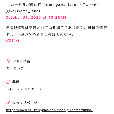
関連情報
— カードラボ郡山店 (@koriyama_labo) / Twitter
(@koriyama_labo)
お知らせ
October 31, 2025 at 10:26AM
お問い合わせ
※掲載情報は更新されている場合があります。最新の情報
プライバシーポリシー
は以下の公式SNSよりご確認ください。
サイトポリシー
Xで見る
運営会社
ショップ名
出店をご検討の方へ
カードラボ
テナント出店募集
催事出店募集
業種
アティビジョンについて
トレーディングカード
ショップページ
https://www.ati-koriyama.net/floor-guide/cardlabo/