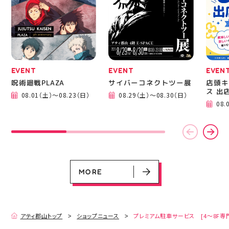
EVENT
EVENT
EVEN
呪術廻戦PLAZA
サイバーコネクトツー展
店頭キ
ス 出
08.01（土）～08.23（日）
08.29（土）～08.30（日）
EVENT
EVENT
EVENT
EVENT
CAMPAIGN
CAMPAIGN
08.
呪術廻戦PLAZA
サイバーコネクトツー展
店頭キッチンカースペース 出店カ
お祭りBBQビアガーデン 屋上で好
ヨドバシカメラ 平日限定1時間駐
プレミアム駐車サービス [4～8F
レンダー
評営業中！
車サービス
専門店対象]
08.01（土）～08.23（日）
08.29（土）～08.30（日）
08.01（土）～08.31（月）
05.21（木）～09.27（日）
MORE
MORE
アティ郡山トップ
ショップニュース
プレミアム駐車サービス [4～8F専