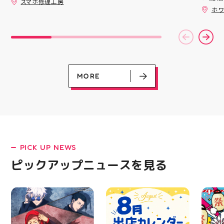
スマホ修理工房
備えた
ッパー
😊💪
ホワ
ウーブ
￥11,17
載しま
￥5️⃣,
をカジ
ーポン
方や仕
ース終
かけで
験後の
のクッ
です🦷
なって
りのク
ニング
ので、
MORE
になり
⁡ ご
る方は
してお
運んで
ニンク
ーツナ
キャン
店頭で
#whi
す(⁠◍⁠•
#歯の
#アテ
女図鑑
#ASIC
PICK UP NEWS
LATEST!
ピックアップニュースを見る
ピックアップニュース