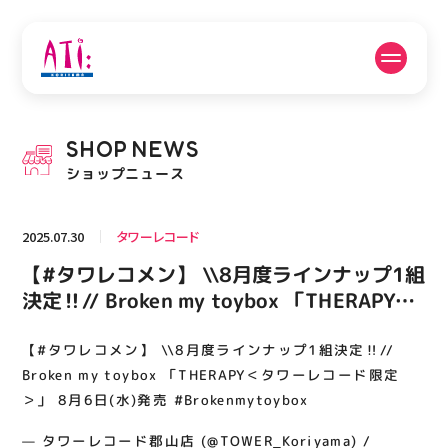
公式SNSフォローはこちら
SHOP
NEWS
PICK UP NEWS
SHOP NEWS
ショップニュース
ピックアップニュース
ショップニュース
2025.07.30
タワーレコード
FLOOR GUIDE
OPENING HOURS
【#タワレコメン】 \\8月度ラインナップ1組
フロアガイド
営業時間
決定‼️// Broken my toybox 「THERAPY＜
タワーレコード限定＞」 8月6日(水)発売
#Brokenmytoybox
【#タワレコメン】 \\8月度ラインナップ1組決定‼️//
ACCESS
RECRUIT
アクセス・駐車場
スタッフ募集
Broken my toybox 「THERAPY＜タワーレコード限定
＞」 8月6日(水)発売 #Brokenmytoybox
— タワーレコード郡山店 (@TOWER_Koriyama) /