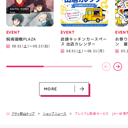
EVENT
EVENT
EVEN
呪術廻戦PLAZA
店頭キッチンカースペー
お祭り
ス 出店カレンダー
ン 屋
08.01（土）～08.23（日）
08.01（土）～08.31（月）
05.
EVENT
EVENT
EVENT
CAMPAIGN
CAMPAIGN
呪術廻戦PLAZA
店頭キッチンカースペース 出店カ
お祭りBBQビアガーデン 屋上で好
ヨドバシカメラ 平日限定1時間駐
プレミアム駐車サービス [4～8F
レンダー
評営業中！
車サービス
専門店対象]
08.01（土）～08.23（日）
08.01（土）～08.31（月）
05.21（木）～09.27（日）
MORE
MORE
アティ郡山トップ
ショップニュース
プレミアム駐車サービス [4～8F専