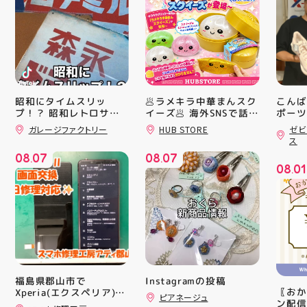
昭和にタイムスリッ
🥟ラメキラ中華まんスク
こんば
プ！？ 昭和レトロサイ
イーズ🥟 海外SNSで話題
ポーツ
沸騰中 ラメキラ中華ま
ティ郡
ンボード大量入荷しまし
ガレージファクトリー
HUB STORE
ゼビ
んスクイーズが新登場！
日のラ
た！ 今回はお菓子系を
ス
まとめてみました お部
キラキラグリッター素材
クスか
08
07
08
07
屋に飾ればバッチグー
が とにかくかわいい♪ む
ーズ 「
.
.
08
01
郡山駅前 アティ郡山4F
にゅっとクセになる や
6」の
.
“ガレージファクトリ
みつき触感がたまらな
徴とし
ー”へ遊びに来てね️‍️‍️‍ #福
い…！ せいろ型ケース
反発性
島 #郡山 #郡山駅前 #雑
に入っていて どの色の
TURB
貨屋 #昭和レトロ
子が出るかは 開けてか
搭載し
らのお楽しみ #ラメキラ
せまし
中華まん #スクイーズ #
☆ASI
中華まんグッズ #海外ト
追加し
レンド #むにゅむにゅ
上させ
シル活 新商品入荷
トレン
Instagramの投稿
福島県郡山市で
HUBSTORE
ション
〖おか
Xperia(エクスペリア)の
ピアネージュ
ンと優
ン配信
画面交換も即日修理対応