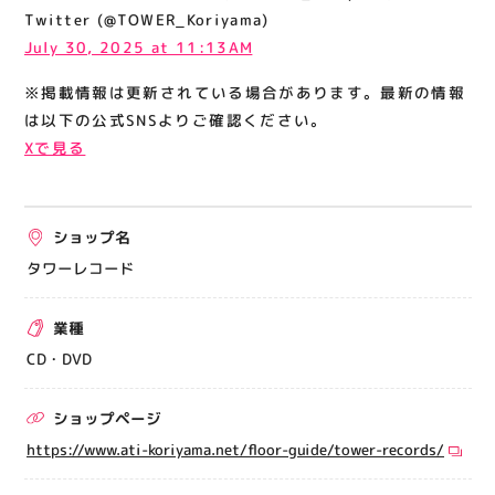
関連情報
Twitter (@TOWER_Koriyama)
July 30, 2025 at 11:13AM
お知らせ
※掲載情報は更新されている場合があります。最新の情報
お問い合わせ
は以下の公式SNSよりご確認ください。
プライバシーポリシー
Xで見る
サイトポリシー
運営会社
ショップ名
出店をご検討の方へ
タワーレコード
テナント出店募集
業種
催事出店募集
CD・DVD
アティビジョンについて
ショップページ
https://www.ati-koriyama.net/floor-guide/tower-records/