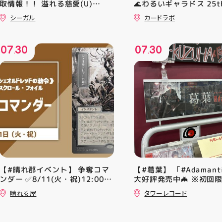
取情報！！ 溢れる慈愛(U)
🌊わるいギャラドス 25th
(GD01-118) ￥30 覚悟の表れ
ーリエのピッピex 🔮ミ
シーガル
カードラボ
(U)(GD01-100) ￥30 ﾌﾗｯﾄ(ﾐﾘ
vmax UR 入荷いたしま
ｼｬ仕様)(C)(GD04-077) ￥50
是非ご来店お待ちしてお
♪
07
30
07
30
.
.
【#晴れ郡イベント】 争奪コマ
【#葛葉】 「#Adamant
ンダー ✅8/11(火・祝)12:00~
大好評発売中🦇 ※初回
⚔️イベント構成⚔️ スイスドロー
A、Bは店頭分在庫切れ
晴れる屋
タワーレコード
+決勝ラウンド 🏆賞品一覧🏆
す🙇‍♀️ 発売を記念した
優勝：■日本画■《シェオルド
ンペーン開催中 ♦️コラ
レッドの勅令》シルバースクロ
ー掲出 ♦️特別レシート 