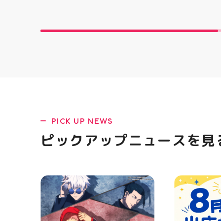
てね️‍️‍️‍ #福島 #郡山 #郡山駅前 #
反発性に優れた
雑貨屋 #アメリカン雑貨
SQUARED
を向上させ
☆ASICSG
し、グリッ
た！ ☆市場
クッション
と優れた通
「エンジニ
パー」を搭載
距離をカジュ
や仕事履き、
距離歩く方向
PICK UP NEWS
ューズになっ
ニングシュー
ピックアップニュースを見
ます！ ・ 
店頭に足を運
ポーツナビゲ
でお待ちして
(⁠◍⁠•⁠ᴗ⁠•⁠◍
郡山 #福島
香 #ASICS