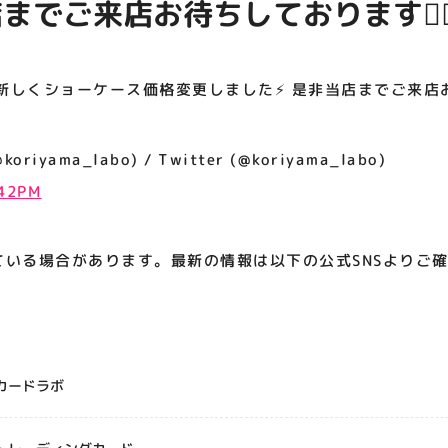
店までご来店お待ちしております🙇‍♂
アティビジョンについて
しくショーケース価格変更しました⚡️ 是非当店までご来店お待
iyama_labo) / Twitter (@koriyama_labo)
:42PM
ている場合があります。最新の情報は以下の公式SNSよりご
カードラボ