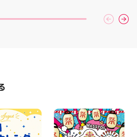
「FF TURBO
りBBQやビアガーデンをお楽し
」を新搭載し、推進力
みいただけます ご家族とのお食
ました！
事やご友人との集まり、夏休み
RIPを前足部に追加
のお出かけにもぴったり！ 屋台
プ力を向上させまし
グルメとBBQを一緒に楽しめる
トレンドの反発性と
「お祭りBBQビアガーデン」
性を表したデザイン
で、夏の思い出を作りません
気性を兼ね備えた
か？ 皆さまのご来店をスタッフ
アードウーブンアッ
一同、心よりお待ちしておりま
しました！ ・ 長
す お祭りBBQビアガーデン ア
アルに走りたい方
ティ郡山屋台村
夏のお出かけで長
━━━━━━━━━━━━━━
けのクッションシ
━ ご予約・詳細はプロフィール
ています 人気ラン
のリンクから
ズの最新作になり
━━━━━━━━━━━━━━
る
気になる方は是非、
━ #アティ郡山 #郡山 #郡山グ
んでください！ ス
ルメ #郡山BBQ #ビアガーデン
ーター一同、店頭
#お祭りBBQ #屋台グルメ #手
おります
ぶらBBQ #お盆 #夏休み #郡山
⁠)⁠ ・ #ゼビオ #アティ
ランチ #郡山ディナー #家族で
美少女図鑑 #照山楓
おでかけ #夏の思い出 #BBQ