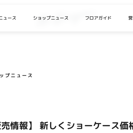
ニュース
ショップニュース
フロアガイド
営
L
P NEWS
FLOOR GUIDE
プニュース
フロアガイド
ップニュース
CESS
RECRUIT
ス・駐車場
スタッフ募集
出店をご検討の方へ
テナント出店募集
売情報】 新しくショーケース価
催事出店募集