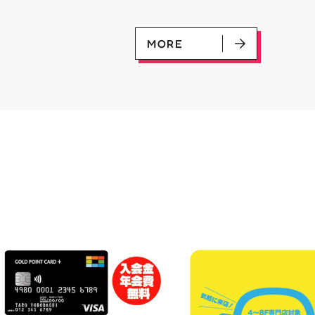
ール・Foil×1枚 2-4位：
盤をご購入の方には リ
2,000pt 5-8位：1,000pt ご参
念レプリカチケットをお渡
加お待ちしております！✨
▼お取置きはこちらから
MORE