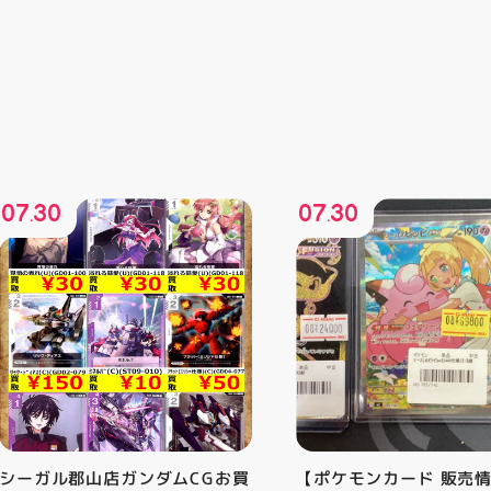
07
30
07
30
.
.
シーガル郡山店ガンダムCGお買
【ポケモンカード 販売