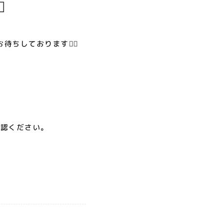
️
呪術廻戦PLAZA
店頭キッチンカースペース 出店
お祭りBBQビアガーデン 屋上
ヨドバシカメラ 平日限定1時
プレミアム駐車サービス [4～
カレンダー
で好評営業中！
間駐車サービス
8F専門店対象]
08.01（土）～08.23（日）
08.01（土）～08.31（月）
05.21（木）～09.27（日）
ちしております🙇‍♂️
MORE
確認ください。