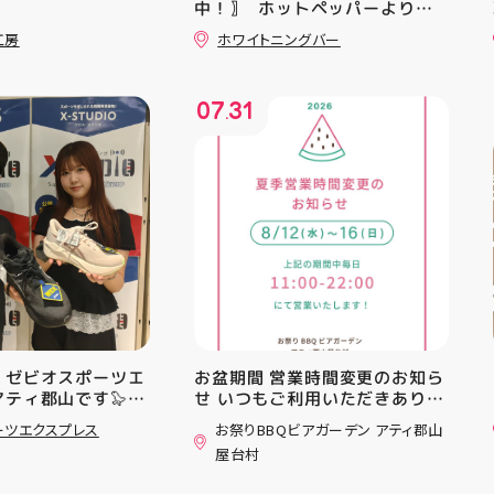
中！〗 ⁡ ホットペッパーより通
常￥11,170······▸ ￥5️⃣,5️⃣8️⃣0️⃣
工房
ホワイトニングバー
のお得なクーポン配信中です★ ⁡
コース終了した方、初回体験後
の再来店におすすめです🦷 ⁡ ⁡ お
07
31
一人様1回限りのクーポンにな
.
りますので、是非お試し下さい ⁡
ご予約、ご来店お待ちしており
ます️ #ホワイトニンク #ホワイ
トニングキャンペーン
#whitening #歯が白い #歯の
黄ばみ
 ゼビオスポーツエ
お盆期間 営業時間変更のお知ら
アティ郡山です🦭
せ いつもご利用いただきありが
ラジオ★は アシッ
とうございます！ 8月12日
ーツエクスプレス
お祭りBBQビアガーデン アティ郡山
ンニングシューズ
(水)〜8月16日(日) は、 営業時
屋台村
AST 6」の紹介でし
間を変更して営業いたします
としては ☆軽量かつ
11:00〜22:00 お昼からゆっく