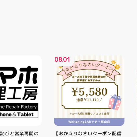
08
01
.
お詫びと営業再開の
〖おかえりなさいクーポン配信