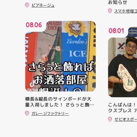
お知らせ
ピアネージュ
スマホ修理
08
06
.
08
01
.
横長&縦長のサインボードが大
量入荷しました！ さらっと飾れ
こんばんは！
ばあっという間にお洒落空間爆
クスプレス 
ガレージファクトリー
誕️‍️‍️‍ ナンバープレートやブリキ看
・ ★本日の
ゼビオスポ
板と合わせて飾るのがオススメ
クスからラ
です 郡山駅前 アティ郡山4F “ガ
「NOVA BL
レージファクトリー”へ遊びに来
た ・ 特徴