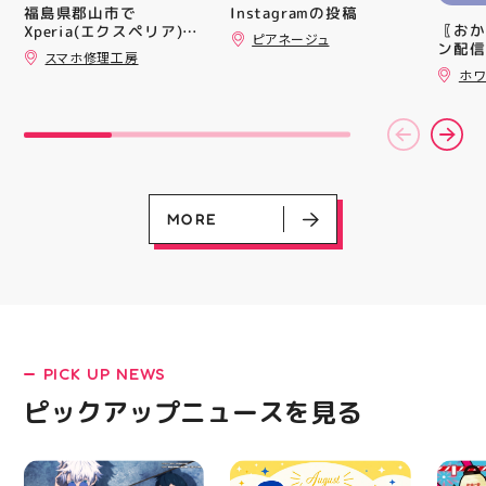
シル活 新商品入荷
トレン
Instagramの投稿
福島県郡山市で
HUBSTORE
ション
〖おか
Xperia(エクスペリア)の
ピアネージュ
ンと優
ン配信
画面交換も即日修理対応
スマホ修理工房
備えた
ッパー
😊💪
ホワ
ウーブ
￥11,17
載しま
￥5️⃣,
をカジ
ーポン
方や仕
ース終
かけで
験後の
のクッ
です🦷
なって
りのク
ニング
ので、
MORE
になり
⁡ ご
る方は
してお
運んで
ニンク
ーツナ
キャン
店頭で
#whi
す(⁠◍⁠•
#歯の
#アテ
女図鑑
#ASIC
PICK UP NEWS
LATEST!
ピックアップニュース
ピックアップニュースを見る