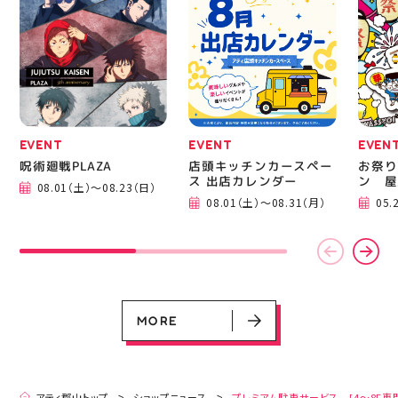
EVENT
EVENT
EVEN
呪術廻戦PLAZA
店頭キッチンカースペー
お祭り
ス 出店カレンダー
ン 屋
08.01（土）～08.23（日）
EVENT
EVENT
EVENT
CAMPAIGN
CAMPAIGN
08.01（土）～08.31（月）
05.
呪術廻戦PLAZA
店頭キッチンカースペース 出店カ
お祭りBBQビアガーデン 屋上で好
ヨドバシカメラ 平日限定1時間駐
プレミアム駐車サービス [4～8F
レンダー
評営業中！
車サービス
専門店対象]
08.01（土）～08.23（日）
08.01（土）～08.31（月）
05.21（木）～09.27（日）
MORE
MORE
アティ郡山トップ
ショップニュース
プレミアム駐車サービス [4～8F専