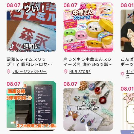
08
07
08
07
08
01
.
.
.
昭和にタイムスリッ
🥟ラメキラ中華まんスク
こんば
プ！？ 昭和レトロサイ
イーズ🥟 海外SNSで話題
ポーツ
沸騰中 ラメキラ中華ま
ティ郡
ンボード大量入荷しまし
ガレージファクトリー
HUB STORE
ゼビ
んスクイーズが新登場！
日のラ
た！ 今回はお菓子系を
ス
まとめてみました お部
キラキラグリッター素材
クスか
08
07
08
07
屋に飾ればバッチグー
が とにかくかわいい♪ む
ーズ 「
.
.
08
01
郡山駅前 アティ郡山4F
にゅっとクセになる や
6」の
.
“ガレージファクトリ
みつき触感がたまらな
徴とし
ー”へ遊びに来てね️‍️‍️‍ #福
い…！ せいろ型ケース
反発性
島 #郡山 #郡山駅前 #雑
に入っていて どの色の
TURB
貨屋 #昭和レトロ
子が出るかは 開けてか
搭載し
らのお楽しみ #ラメキラ
せまし
中華まん #スクイーズ #
☆ASI
中華まんグッズ #海外ト
追加し
レンド #むにゅむにゅ
上させ