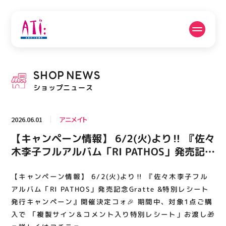
公式SNSフォローはこちら
SHOP
NEWS
PICK UP NEWS
SHOP NEWS
ショップニュース
ピックアップニュース
ショップニュース
2026.06.01
アニメイト
FLOOR GUIDE
OPENING HOURS
【キャンペーン情報】 6/2(火)より‼️ 『佐々
フロアガイド
営業時間
木李子フルアルバム「RI PATHOS」発売記念
Gratte &特別レシート発行キャンペーン』開
催決定コォ🎉 期間中、対象1点ご購入で 「複
【キャンペーン情報】 6/2(火)より‼️ 『佐々木李子フル
ACCESS
RECRUIT
アクセス・駐車場
スタッフ募集
製サイン＆コメント入り特別レシート」お渡
アルバム「RI PATHOS」発売記念Gratte &特別レシート
し🎁 🔽詳しくはコチラ🔽
発行キャンペーン』開催決定コォ🎉 期間中、対象1点ご購
入で 「複製サイン＆コメント入り特別レシート」お渡し🎁