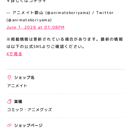
🔽詳しくはコチラ🔽
関連情報
— アニメイト郡山 (@animatekoriyama) / Twitter
お知らせ
(@animatekoriyama)
お問い合わせ
June 1, 2026 at 01:08PM
プライバシーポリシー
※掲載情報は更新されている場合があります。最新の情報
サイトポリシー
は以下の公式SNSよりご確認ください。
Xで見る
運営会社
出店をご検討の方へ
ショップ名
テナント出店募集
アニメイト
催事出店募集
業種
アティビジョンについて
コミック・アニメグッズ
ショップページ