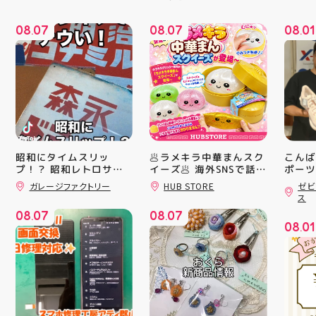
08
07
08
07
08
01
.
.
.
昭和にタイムスリッ
🥟ラメキラ中華まんスク
こんば
プ！？ 昭和レトロサイ
イーズ🥟 海外SNSで話題
ポーツ
沸騰中 ラメキラ中華ま
ティ郡
ンボード大量入荷しまし
ガレージファクトリー
HUB STORE
ゼビ
んスクイーズが新登場！
日のラ
た！ 今回はお菓子系を
ス
まとめてみました お部
キラキラグリッター素材
クスか
08
07
08
07
屋に飾ればバッチグー
が とにかくかわいい♪ む
ーズ 「
.
.
08
01
郡山駅前 アティ郡山4F
にゅっとクセになる や
6」の
.
“ガレージファクトリ
みつき触感がたまらな
徴とし
ー”へ遊びに来てね️‍️‍️‍ #福
い…！ せいろ型ケース
反発性
島 #郡山 #郡山駅前 #雑
に入っていて どの色の
TURB
貨屋 #昭和レトロ
子が出るかは 開けてか
搭載し
らのお楽しみ #ラメキラ
せまし
中華まん #スクイーズ #
☆ASI
中華まんグッズ #海外ト
追加し