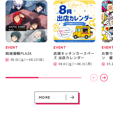
EVENT
EVENT
EVEN
呪術廻戦PLAZA
店頭キッチンカースペー
お祭り
EVENT
EVENT
EVENT
CAMPAIGN
CAMPAIGN
ス 出店カレンダー
ン 屋
08.01（土）～08.23（日）
呪術廻戦PLAZA
店頭キッチンカースペース 出店カ
お祭りBBQビアガーデン 屋上で好
ヨドバシカメラ 平日限定1時間駐
プレミアム駐車サービス [4～8F
08.01（土）～08.31（月）
05.
レンダー
評営業中！
車サービス
専門店対象]
08.01（土）～08.23（日）
08.01（土）～08.31（月）
05.21（木）～09.27（日）
MORE
MORE