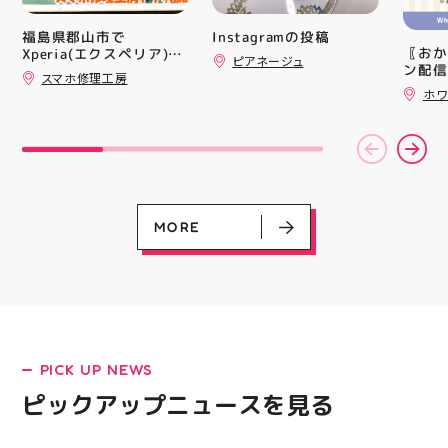
レンド #むにゅむにゅ
上させ
シル活 新商品入荷
トレン
Instagramの投稿
福島県郡山市で
HUBSTORE
ション
〖おか
Xperia(エクスペリア)の
ピアネージュ
ンと優
ン配信
画面交換も即日修理対応
スマホ修理工房
備えた
ッパー
😊💪
ホワ
ウーブ
￥11,17
載しま
￥5️⃣,
をカジ
ーポン
方や仕
ース終
かけで
験後の
のクッ
です🦷
なって
りのク
ニング
ので、
MORE
になり
⁡ ご
る方は
してお
運んで
ニンク
ーツナ
キャン
店頭で
#whi
す(⁠◍⁠•
#歯の
#アテ
女図鑑
LATEST!
#ASIC
PICK UP NEWS
ピックアップニュース
ピックアップニュースを見る