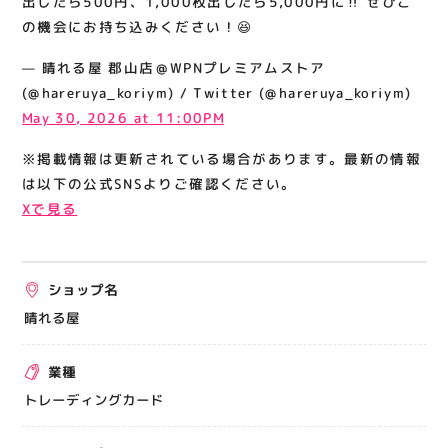
出したら500円、1,000枚出したら5,000円に‼️ ぜひこ
さい！😆
関連情報
の機会にお持ち込みください！😆
お知らせ
— 晴れる屋 郡山店＠WPNプレミアムストア
お問い合わせ
(@hareruya_koriym) / Twitter (@hareruya_koriym)
May 30, 2026 at 11:00PM
プライバシーポリシー
サイトポリシー
※掲載情報は更新されている場合があります。最新の情報
は以下の公式SNSよりご確認ください。
運営会社
Xで見る
出店をご検討の方へ
テナント出店募集
ショップ名
催事出店募集
晴れる屋
アティビジョンについて
業種
トレーディングカード