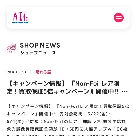
公式SNSフォローはこちら
SHOP
NEWS
PICK UP NEWS
SHOP NEWS
ショップニュース
ピックアップニュース
ショップニュース
2026.05.30
晴れる屋
FLOOR GUIDE
OPENING HOURS
【キャンペーン情報】 『Non-Foilレア限
フロアガイド
営業時間
定！買取保証5倍キャンペーン』開催中‼️ ⏰
対象期間：5/22(金)～6/4(木) ✅対象：
Non-Foilのレア・神話レア 期間中は対象の
【キャンペーン情報】 『Non-Foilレア限定！買取保証5倍
ACCESS
RECRUIT
アクセス・駐車場
スタッフ募集
最低買取保証金額が 1⃣→5⃣円に大幅アップ
キャンペーン』開催中‼️ ⏰対象期間：5/22(金)～
🔥 100枚出したら500円、1,000枚出したら
6/4(木) ✅対象：Non-Foilのレア・神話レア 期間中は対
象の最低買取保証金額が 1⃣→5⃣円に大幅アップ🔥 100枚
5,000円に‼️ ぜひこの機会にお持ち込みくだ