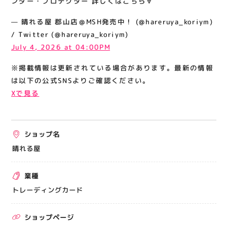
ンダー・プロテクター 詳しくはこちら🔽
関連情報
— 晴れる屋 郡山店＠MSH発売中！ (@hareruya_koriym)
お知らせ
/ Twitter (@hareruya_koriym)
お問い合わせ
July 4, 2026 at 04:00PM
プライバシーポリシー
※掲載情報は更新されている場合があります。最新の情報
サイトポリシー
は以下の公式SNSよりご確認ください。
Xで見る
運営会社
出店をご検討の方へ
ショップ名
テナント出店募集
晴れる屋
催事出店募集
業種
アティビジョンについて
トレーディングカード
ショップページ