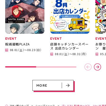
EVENT
EVENT
EVEN
呪術廻戦PLAZA
店頭キッチンカースペー
お祭り
ス 出店カレンダー
ン 屋
08.01（土）～08.23（日）
EVENT
EVENT
EVENT
CAMPAIGN
CAMPAIGN
08.01（土）～08.31（月）
05.
呪術廻戦PLAZA
店頭キッチンカースペース 出店カ
お祭りBBQビアガーデン 屋上で好
ヨドバシカメラ 平日限定1時間駐
プレミアム駐車サービス [4～8F
レンダー
評営業中！
車サービス
専門店対象]
08.01（土）～08.23（日）
08.01（土）～08.31（月）
05.21（木）～09.27（日）
MORE
MORE
アティ郡山トップ
ショップニュース
プレミアム駐車サービス [4～8F専