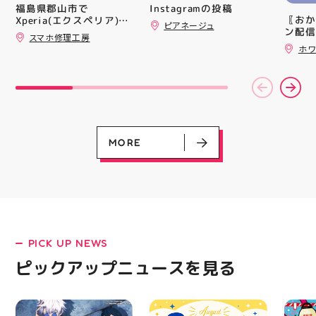
シル活 新商品入荷
トレン
Instagramの投稿
福島県郡山市で
HUBSTORE
ション
〖おか
Xperia(エクスペリア)の
ピアネージュ
ンと優
ン配信
画面交換も即日修理対応
スマホ修理工房
備えた
ッパー
😊💪
ホワ
ウーブ
￥11,17
載しま
￥5️⃣,
をカジ
ーポン
方や仕
ース終
かけで
験後の
のクッ
です🦷
なって
りのク
ニング
ので、
MORE
になり
⁡ ご
る方は
してお
運んで
ニンク
ーツナ
キャン
店頭で
#whi
す(⁠◍⁠•
#歯の
#アテ
女図鑑
#ASIC
PICK UP NEWS
LATEST!
ピックアップニュース
ピックアップニュースを見る