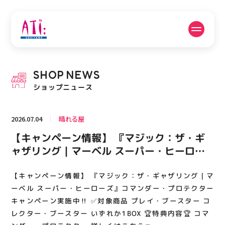
公式SNSフォローはこちら
SHOP
NEWS
PICK UP NEWS
SHOP NEWS
ショップニュース
ピックアップニュース
ショップニュース
2026.07.04
晴れる屋
FLOOR GUIDE
OPENING HOURS
【キャンペーン情報】 『マジック：ザ・ギ
フロアガイド
営業時間
ャザリング｜マーベル スーパー・ヒーロー
ズ』コマンダー・プロテクター キャンペー
ン実施中‼️ ✅対象商品 プレイ・ブースター
【キャンペーン情報】 『マジック：ザ・ギャザリング｜マ
ACCESS
RECRUIT
アクセス・駐車場
スタッフ募集
コレクター・ブースター いずれか1BOX 🏆
ーベル スーパー・ヒーローズ』コマンダー・プロテクター
特典内容🏆 コマンダー・プロテクター 詳し
キャンペーン実施中‼️ ✅対象商品 プレイ・ブースター コ
レクター・ブースター いずれか1BOX 🏆特典内容🏆 コマ
くはこちら🔽