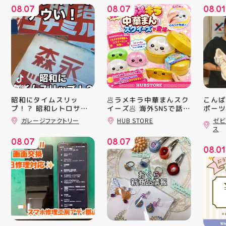
08
07
08
07
08
01
.
.
.
昭和にタイムスリッ
🥟ラメキラ中華まんスク
こんば
プ！？ 昭和レトロサイ
イーズ🥟 海外SNSで話題
ポーツ
沸騰中 ラメキラ中華ま
ティ郡
ンボード大量入荷しまし
ガレージファクトリー
HUB STORE
ゼビ
んスクイーズが新登場！
日のラ
た！ 今回はお菓子系を
ス
まとめてみました お部
キラキラグリッター素材
クスか
08
07
08
07
屋に飾ればバッチグー
が とにかくかわいい♪ む
ーズ 「
.
.
08
01
郡山駅前 アティ郡山4F
にゅっとクセになる や
6」の
.
“ガレージファクトリ
みつき触感がたまらな
徴とし
ー”へ遊びに来てね️‍️‍️‍ #福
い…！ せいろ型ケース
反発性
島 #郡山 #郡山駅前 #雑
に入っていて どの色の
TURB
貨屋 #昭和レトロ
子が出るかは 開けてか
搭載し
らのお楽しみ #ラメキラ
せまし
中華まん #スクイーズ #
☆ASI
中華まんグッズ #海外ト
追加し
レンド #むにゅむにゅ
上させ