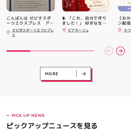
ます️ 私達と一緒に楽し
中華ま
くお仕事しましょう️ お
中華ま
電話、ご応募お待ちして
レンド
おります！ #スタッフ募
シル活
🧵 「これ、自分で作り
〖おか
こんばんは ゼビオスポ
集 #アティ郡山 #福島県
HUBS
ました！」 好きな生地
ン配信
ーツエクスプレス アテ
#郡山駅前 #郡山市
を選んで、ミシンで少し
ッパー
ィ郡山です ・ 本日は
ゼビオスポーツエクスプレ
ピアネージュ
ホワ
ずつ形にしていく時間
￥11,17
「ゼビオスポーツなつま
ス
つり」開催のお知らせで
完成した時の嬉しさは格
￥5️⃣,
す(⁠✷⁠‿⁠✷⁠) ☆8/15(土)・
別です ピアネージュの
ーポン
16(日)の２日間 ★アテ
ミシン教室では、 「ミ
ース終
ィ館内にて ☆11:00〜
シンを使ってみたいけ
験後の
17:00(予定)でイベント
ど、ちょっと不安…」
です🦷
を行います！ ・ アティ
「作りたいものがあるけ
りのク
入り口横にて冷たいゼリ
ど、作り方が分からな
ので、
ーや瓶ジュース、熱中症
い」 そんな初心者さん
⁡ ご
MORE
対策グッズの販売🧊 ま
も大歓迎です お洋服・
してお
た、5F店舗の当日のレシ
バッグ・小物など、 あ
ニンク
ート(税込2000円以上お
なたの「作ってみた
キャン
買い上げ)１枚＋スポー
い！」を一緒に形にしま
#whi
ツポイントアプリ(本登
しょう🧵 今回は素敵な
#歯の
録)画面ご提示していた
パンツが完成 お孫ちゃ
だくと１回くじ引きに参
んの甚平も、とっても可
LATEST!
加することができます️
愛く仕上がりました
ピックアップニュース
PICK UP NEWS
スポーツに関連したグッ
「私にもできるかな？」
ズなどが当たりますので
という方もお気軽に 作
ピックアップニュースを見る
ぜひご参加ください️ ・
りたいものについてもご