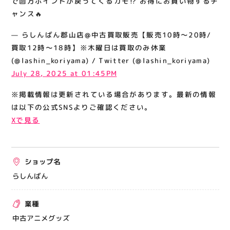
で🔟万ポイントが戻ってくるカモ⁉️ お得にお買い物するチ
関連情報
ャンス🔥
お知らせ
— らしんばん郡山店@中古買取販売【販売10時～20時/
お問い合わせ
買取12時～18時】※木曜日は買取のみ休業
(@lashin_koriyama) / Twitter (@lashin_koriyama)
プライバシーポリシー
July 28, 2025 at 01:45PM
サイトポリシー
※掲載情報は更新されている場合があります。最新の情報
運営会社
は以下の公式SNSよりご確認ください。
Xで見る
出店をご検討の方へ
テナント出店募集
ショップ名
催事出店募集
らしんばん
アティビジョンについて
業種
中古アニメグッズ