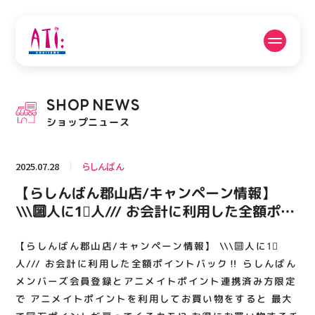
公式SNSフォローはこちら
SHOP
NEWS
PICK UP NEWS
SHOP NEWS
ショップニュース
ピックアップニュース
ショップニュース
2025.07.28
らしんばん
FLOOR GUIDE
OPENING HOURS
【らしんばん郡山店/キャンペーン情報】
フロアガイド
営業時間
\\\🔟人に1⃣人/// お会計に利用した全額ポイ
ントバック‼️ らしんばんメンバーズ会員登
録とアニメイトポイント連携済み方限定で
【らしんばん郡山店/キャンペーン情報】 \\\🔟人に1⃣
ACCESS
RECRUIT
アクセス・駐車場
スタッフ募集
アニメイトポイントを利用してお買い物をす
人/// お会計に利用した全額ポイントバック‼️ らしんばん
ると 最大で🔟万ポイントが戻ってくるカ
メンバーズ会員登録とアニメイトポイント連携済み方限定
で アニメイトポイントを利用してお買い物をすると 最大
モ⁉️ お得にお買い物するチャンス🔥