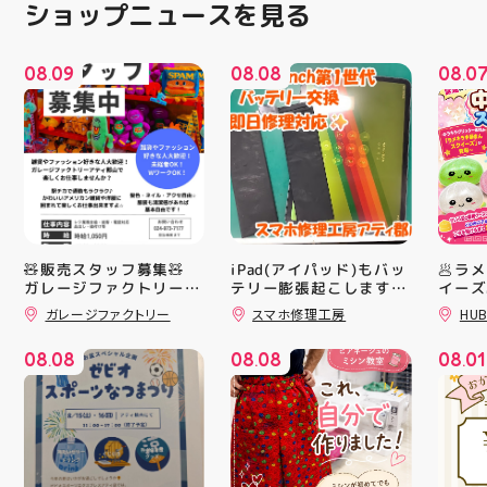
ショップニュースを見る
08
09
08
08
08
0
.
.
.
🧸販売スタッフ募集🧸
iPad(アイパッド)もバッ
🥟ラ
ガレージファクトリーア
テリー膨張起こします🔋
イーズ
💥スマホ修理工房アティ
沸騰中
ティ郡山では 販売スタ
ガレージファクトリー
スマホ修理工房
HUB
郡山店ならデータそのま
んスク
ッフを募集しております
販売業未経験でも大丈夫
ま修理できます😊
キラキ
08
08
08
08
08
01
キャラクターや雑貨、
が と
.
.
.
ファッションが好きな方
にゅっ
大歓迎️‍️‍️‍ Wワークされてる
みつき
方も可能ですよ！ 求人
い…！
サイト「エンゲージ」で
に入っ
もご応募可能です‍♀️ ️DM
子が出
でのご応募は不可となり
らのお