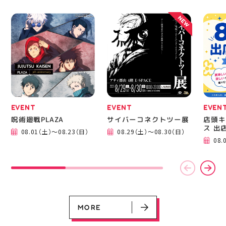
熱い夏を盛り上げていき
相談ください♪ ピアネー
ます️ スポーツナビゲー
ジュ 気になる方はDMま
NEW
ター一同当お待ちしてお
たは店頭でお気軽にお問
ります✧⁠◝⁠(⁠⁰⁠▿⁠⁰⁠)⁠◜⁠✧ #ゼビ
い合わせください 写真
オ #アティ郡山
を横にスワイプして、完
成までの様子も見てね #
ピアネージュ #ミシン教
室 #ソーイング教室 #ミ
シン初心者 #ハンドメイ
ド 手作り 洋裁 ソーイン
グ 郡山市 郡山 福島県
手作りのある暮らし
EVENT
EVENT
EVEN
呪術廻戦PLAZA
サイバーコネクトツー展
店頭キ
EVENT
EVENT
EVENT
EVENT
CAMPAIGN
CAMPAIGN
ス 出
呪術廻戦PLAZA
サイバーコネクトツー展
店頭キッチンカースペース 出店カ
お祭りBBQビアガーデン 屋上で好
ヨドバシカメラ 平日限定1時間駐
プレミアム駐車サービス [4～8F
08.01（土）～08.23（日）
08.29（土）～08.30（日）
レンダー
評営業中！
車サービス
専門店対象]
08.
08.01（土）～08.23（日）
08.29（土）～08.30（日）
08.01（土）～08.31（月）
05.21（木）～09.27（日）
MORE
MORE