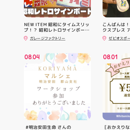
️NEW ITEM️ 昭和にタイムスリッ
こんばんは！
プ！？ 昭和レトロサインボード
クスプレス 
大量入荷しました！ 今回はお菓
・ ★本日の
ガレージファクトリー
ゼビオスポ
子系をまとめてみました お部屋
クスからラ
に飾ればバッチグー #昭和レト
「NOVA BL
ロ #アティ郡山 #福島県 #郡山
た ・ 特徴
08
04
08
01
駅前 #郡山市
反発性に優れた
.
.
SQUARED
を向上させ
☆ASICSG
し、グリッ
た！ ☆市場
クッション
と優れた通
「エンジニ
パー」を搭載
距離をカジュ
や仕事履き、
距離歩く方向
⁡ #明治安田生命 さんの
〖おかえり
ューズになっ