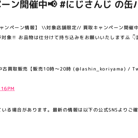
ーン開催中📢 #にじさんじ の
アティビジョンについて
対象‼️ お品物は仕分けて持ち込
👇詳細はこちらをご確認ください
ンペーン情報】 \\対象店舗限定// 買取キャンペーン開催中
対象‼️ お品物は仕分けて持ち込みをお願いいたします🙇 
取販売【販売10時～20時 (@lashin_koriyama) / Twi
6:16PM
ている場合があります。最新の情報は以下の公式SNSよりご