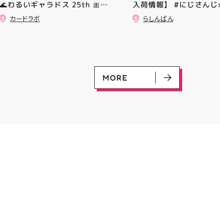
🌊わるいギャラドス 25th 🎀リ
入荷情報】 #にじさんじ×
ーリエのピッピex 🔮ミュウ
ERAコラボ #剣持刀也
カードラボ
らしんばん
vmax UR 入荷いたしました✨✨
9TWENTY キャップ が
是非ご来店お待ちしております
した～‼️ ⬇️らしんばん
♪
ンで販売中⬇️ ⬇️郡山店オンライン
出品商品はこちら⬇️
MORE