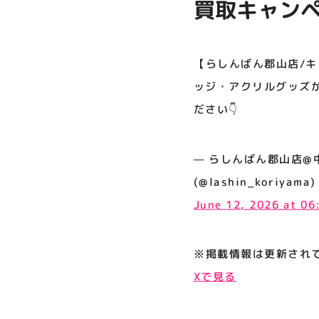
買取キャンペ
プライバシーポリシー
リルグッズが
サイトポリシー
たします🙇 
【らしんばん郡山店/キャ
運営会社
ッジ・アクリルグッズが
ださい👇
公式SNSフォローはこちら
— らしんばん郡山店@中古買
(@lashin_koriyama)
June 12, 2026 at 0
※掲載情報は更新され
Xで見る