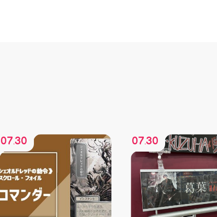
07
30
07
30
.
.