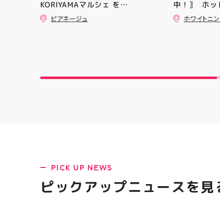
KORIYAMAマルシェ を
中！〗 ⁡ ホ
ニングシュー
@hic20240729 HICさんにお誘
常￥11,170····
ます！ ・ 
ピアネージュ
ホワイトニ
い頂き参加させて頂きました。 ⁡
のお得なクー
店頭に足を運
とても楽しい時間を過ごさせて
コース終了
ポーツナビゲ
頂きありがとうございました ⁡
の再来店におすす
でお待ちして
@jsca_sheer_candle #日本シ
一人様1回限
(⁠◍⁠•⁠ᴗ⁠•⁠◍
アーキャンドル協会
りますので、
郡山 #福島
ご予約、ご
香 #ASICS
ます️ #ホワ
トニングキ
#whiteni
黄ばみ
PICK UP NEWS
ピックアップニュースを見