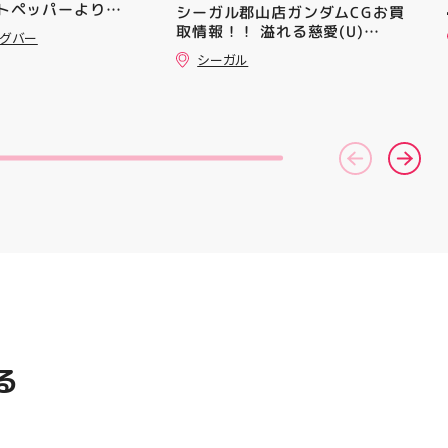
ットペッパーより通
シーガル郡山店ガンダムCGお買
ズの最新作になり
━━━━━━━━━━━━━━
··▸ ￥5️⃣,5️⃣8️⃣0️⃣
取情報！！ 溢れる慈愛(U)
気になる方は是非、
━ #アティ郡山 #郡山 #郡山グ
ングバー
ポン配信中です★ ⁡
(GD01-118) ￥30 覚悟の表れ
んでください！ ス
ルメ #郡山BBQ #ビアガーデン
シーガル
した方、初回体験後
(U)(GD01-100) ￥30 ﾌﾗｯﾄ(ﾐﾘ
ーター一同、店頭
#お祭りBBQ #屋台グルメ #手
めです🦷 ⁡ ⁡ お
ｼｬ仕様)(C)(GD04-077) ￥50
おります
ぶらBBQ #お盆 #夏休み #郡山
りのクーポンにな
⁠)⁠ ・ #ゼビオ #アティ
ランチ #郡山ディナー #家族で
是非お試し下さい ⁡
美少女図鑑 #照山楓
おでかけ #夏の思い出 #BBQ
来店お待ちしており
イトニンク #ホワイ
ャンペーン
ng #歯が白い #歯の
る