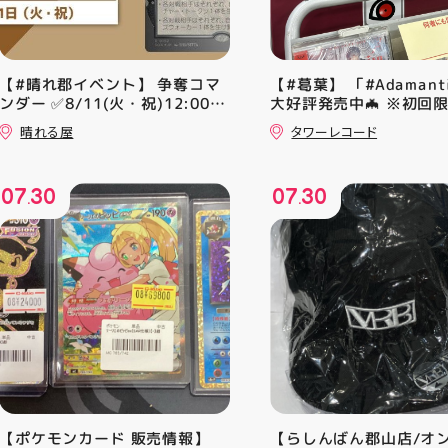
【#晴れ郡イベント】 争奪コマ
【#葛葉】 「#Adamant
ンダー ✅8/11(火・祝)12:00~
大好評発売中🦇 ※初回
⚔️イベント構成⚔️ スイスドロー
A、Bは店頭分在庫切れ
晴れる屋
タワーレコード
+決勝ラウンド 🏆賞品一覧🏆
す🙇‍♀️ 発売を記念した
優勝：■日本画■《シェオルド
ンペーン開催中 ♦️コラ
レッドの勅令》シルバースクロ
ー掲出 ♦️特別レシート 
07
30
07
30
ール・Foil×1枚 2-4位：
盤をご購入の方には リ
.
.
2,000pt 5-8位：1,000pt ご参
念レプリカチケットをお渡
加お待ちしております！✨
▼お取置きはこちらから
【ポケモンカード 販売情報】
【らしんばん郡山店/オ