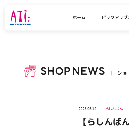
ピックアップ
ホーム
PICK UP NEWS
SHO
ピックアップニュース
ショッ
SHOP
NEWS
ショ
OPENING HOURS
AC
アクセ
営業時間
関連情報
2026.06.12
らしんばん
お知らせ
【らしんばん
お問い合わせ