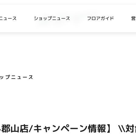
ニュース
ショップニュース
フロアガイド
営
L
P NEWS
FLOOR GUIDE
プニュース
フロアガイド
ップニュース
CESS
RECRUIT
ス・駐車場
スタッフ募集
出店をご検討の方へ
テナント出店募集
郡山店/キャンペーン情報】 \\対
催事出店募集