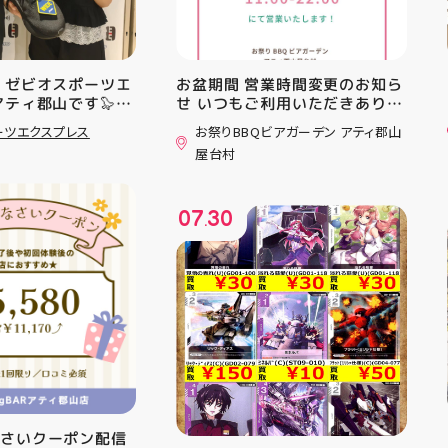
 ゼビオスポーツエ
お盆期間 営業時間変更のお知ら
アティ郡山です🦭
せ いつもご利用いただきありが
ラジオ★は アシッ
とうございます！ 8月12日
ーツエクスプレス
お祭りBBQビアガーデン アティ郡山
ンニングシューズ
(水)〜8月16日(日) は、 営業時
屋台村
AST 6」の紹介でし
間を変更して営業いたします
としては ☆軽量かつ
11:00〜22:00 お昼からゆっく
「FF TURBO
りBBQやビアガーデンをお楽し
07
30
」を新搭載し、推進力
みいただけます ご家族とのお食
.
ました！
事やご友人との集まり、夏休み
RIPを前足部に追加
のお出かけにもぴったり！ 屋台
プ力を向上させまし
グルメとBBQを一緒に楽しめる
トレンドの反発性と
「お祭りBBQビアガーデン」
性を表したデザイン
で、夏の思い出を作りません
気性を兼ね備えた
か？ 皆さまのご来店をスタッフ
アードウーブンアッ
一同、心よりお待ちしておりま
しました！ ・ 長
す お祭りBBQビアガーデン ア
アルに走りたい方
ティ郡山屋台村
夏のお出かけで長
━━━━━━━━━━━━━━
けのクッションシ
━ ご予約・詳細はプロフィール
なさいクーポン配信
ています 人気ラン
のリンクから