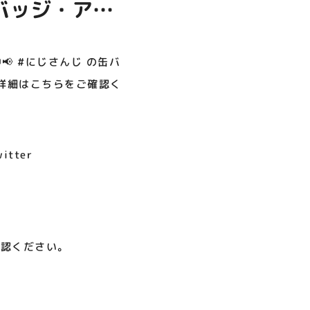
缶バッジ・アク
呪術廻戦PLAZA
店頭キッチンカースペース 出店
お祭りBBQビアガーデン 屋上
ヨドバシカメラ 平日限定1時
プレミアム駐車サービス [4～
カレンダー
で好評営業中！
間駐車サービス
8F専門店対象]
みをお願いい
08.01（土）～08.23（日）
08.01（土）～08.31（月）
05.21（木）～09.27（日）

 #にじさんじ の缶バ
詳細はこちらをご確認く
MORE
tter
確認ください。