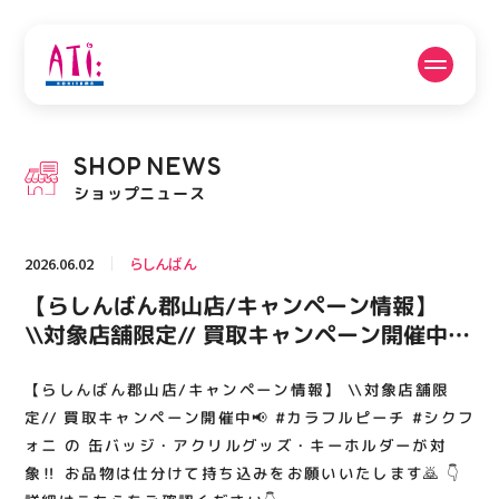
公式SNSフォローはこちら
SHOP
NEWS
PICK UP NEWS
SHOP NEWS
ショップニュース
ピックアップニュース
ショップニュース
2026.06.02
らしんばん
FLOOR GUIDE
OPENING HOURS
【らしんばん郡山店/キャンペーン情報】
フロアガイド
営業時間
\\対象店舗限定// 買取キャンペーン開催中📢
#カラフルピーチ #シクフォニ の 缶バッ
ジ・アクリルグッズ・キーホルダーが対象‼️
【らしんばん郡山店/キャンペーン情報】 \\対象店舗限
ACCESS
RECRUIT
アクセス・駐車場
スタッフ募集
お品物は仕分けて持ち込みをお願いいたしま
定// 買取キャンペーン開催中📢 #カラフルピーチ #シクフ
す🙇 👇詳細はこちらをご確認ください👇
ォニ の 缶バッジ・アクリルグッズ・キーホルダーが対
象‼️ お品物は仕分けて持ち込みをお願いいたします🙇 👇