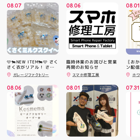
08
07
08
06
08
01
.
.
.
🩵🐄NEW ITEM🐄🩵 さく
臨時休業のお詫びと営業
〖おか
さく衣がリアル！ さく
再開のお知らせ
ン配信
ッパー
さくミルクスクイーズ入
ガレージファクトリー
スマホ修理工房
ホワ
￥11,17
荷！ クセになる感触で
すよ 他にもスクイーズ
￥5️⃣,
08
06
08
01
07
31
大量入荷予定です お楽
ーポン
.
.
.
しみにーっ️‍️‍️‍ #スクイーズ
ース終
#アティ郡山 #福島県 #
験後の
郡山駅前 #郡山市
です🦷
りのク
ので、
⁡ ご
してお
ニンク
キャン