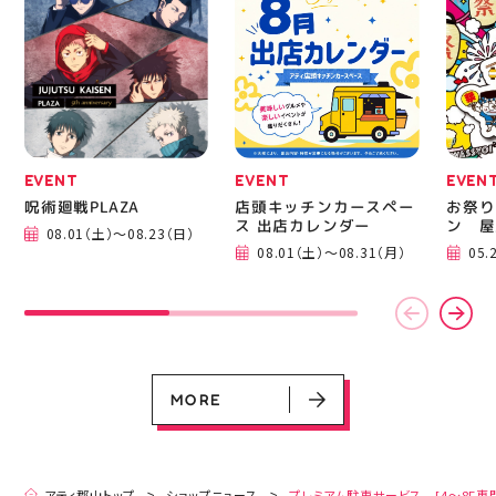
ニングシューズの最新作
━━━
になります！ ・ 気にな
━━━
る方は是非、店頭に足を
郡山 
運んでください！ スポ
BBQ
ーツナビゲーター一同、
祭りB
店頭でお待ちしておりま
手ぶら
す(⁠◍⁠•⁠ᴗ⁠•⁠◍⁠)⁠ ・ #ゼビオ
み #
#アティ郡山 #福島美少
ィナー
女図鑑 #照山楓香
#夏の
#ASICS
EVENT
EVENT
EVEN
呪術廻戦PLAZA
店頭キッチンカースペー
お祭り
ス 出店カレンダー
ン 屋
08.01（土）～08.23（日）
EVENT
EVENT
EVENT
CAMPAIGN
CAMPAIGN
08.01（土）～08.31（月）
05.
呪術廻戦PLAZA
店頭キッチンカースペース 出店カ
お祭りBBQビアガーデン 屋上で好
ヨドバシカメラ 平日限定1時間駐
プレミアム駐車サービス [4～8F
レンダー
評営業中！
車サービス
専門店対象]
08.01（土）～08.23（日）
08.01（土）～08.31（月）
05.21（木）～09.27（日）
MORE
MORE
アティ郡山トップ
ショップニュース
プレミアム駐車サービス [4～8F専