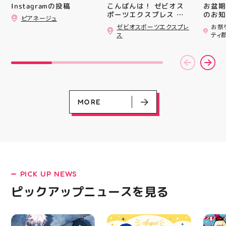
#whi
こんばんは！ ゼビオス
お盆期
Instagramの投稿
#歯の
ポーツエクスプレス ア
のお知らせ 
ピアネージュ
ティ郡山です🦭 ・ ★本
用いた
ゼビオスポーツエクスプレ
お祭
日のラジオ★は アシッ
ざいま
ス
ティ
クスからランニングシュ
(水)〜
ーズ 「NOVA BLAST
営業時
6」の紹介でした ・ 特
いたします 
徴としては ☆軽量かつ
22:
反発性に優れた「FF
りBB
TURBO SQUARED」を新
お楽し
搭載し、推進力を向上さ
ご家族
せました！
人との
MORE
☆ASICSGRIPを前足部に
お出か
追加し、グリップ力を向
屋台グ
上させました！ ☆市場
に楽し
トレンドの反発性とクッ
ビアガ
ション性を表したデザイ
思い出
ンと優れた通気性を兼ね
皆さま
備えた「エンジニアード
フ一同
ウーブンアッパー」を搭
ており
PICK UP NEWS
LATEST!
載しました！ ・ 長距離
アガー
をカジュアルに走りたい
屋台村
ピックアップニュース
ピックアップニュースを見る
方や仕事履き、夏のお出
━━━
かけで長距離歩く方向け
━━━
のクッションシューズに
はプロ
なっています 人気ラン
から