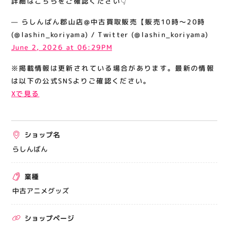
詳細はこちらをご確認ください👇
関連情報
— らしんばん郡山店@中古買取販売【販売10時～20時
お知らせ
(@lashin_koriyama) / Twitter (@lashin_koriyama)
お問い合わせ
June 2, 2026 at 06:29PM
プライバシーポリシー
※掲載情報は更新されている場合があります。最新の情報
サイトポリシー
は以下の公式SNSよりご確認ください。
Xで見る
運営会社
出店をご検討の方へ
ショップ名
テナント出店募集
らしんばん
催事出店募集
業種
アティビジョンについて
中古アニメグッズ
ショップページ