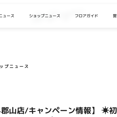
ニュース
ショップニュース
フロアガイド
営
L
P NEWS
FLOOR GUIDE
プニュース
フロアガイド
ップニュース
CESS
RECRUIT
ス・駐車場
スタッフ募集
出店をご検討の方へ
テナント出店募集
郡山店/キャンペーン情報】 ☀
催事出店募集