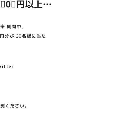
⃣0⃣円以上の
呪術廻戦PLAZA
店頭キッチンカースペース 出店
お祭りBBQビアガーデン 屋上
ヨドバシカメラ 平日限定1時
プレミアム駐車サービス [4～
カレンダー
で好評営業中！
間駐車サービス
8F専門店対象]
ポン
08.01（土）～08.23（日）
08.01（土）～08.31（月）
05.21（木）～09.27（日）
詳細はこちら
☀ 期間中、
⃣円分が 3⃣名様に当た
MORE
tter
確認ください。