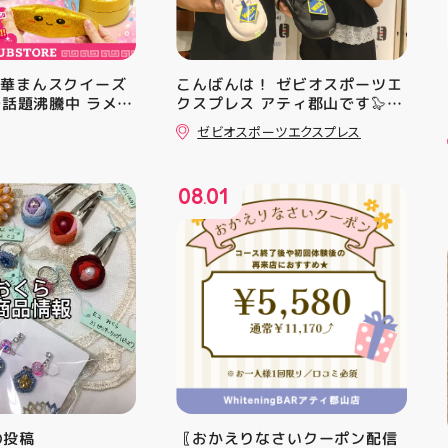
中華まんスクイーズ
こんばんは！ ゼビオスポーツエ
Sで話題沸騰中 ラメキ
クスプレス アティ郡山です🦭
スクイーズが新登
・ ★本日のラジオ★は アシッ
ゼビオスポーツエクスプレス
ラグリッター素材が
クスからランニングシューズ
いい♪ むにゅっと
「NOVA BLAST 6」の紹介でし
やみつき触感がたま
た ・ 特徴としては ☆軽量かつ
08
01
せいろ型ケースに入
反発性に優れた「FF TURBO
.
の色の子が出るかは
SQUARED」を新搭載し、推進力
お楽しみ #ラメキ
を向上させました！
#スクイーズ #中華
☆ASICSGRIPを前足部に追加
#海外トレンド #む
し、グリップ力を向上させまし
シル活 新商品入荷
た！ ☆市場トレンドの反発性と
クッション性を表したデザイン
と優れた通気性を兼ね備えた
「エンジニアードウーブンアッ
パー」を搭載しました！ ・ 長
距離をカジュアルに走りたい方
や仕事履き、夏のお出かけで長
距離歩く方向けのクッションシ
mの投稿
〖おかえりなさいクーポン配信
ューズになっています 人気ラン