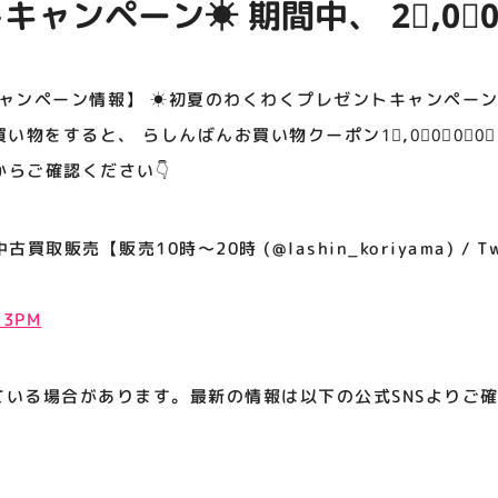
ャンペーン☀ 期間中、 2⃣,0⃣0
アティビジョンについて
ると、 らしんばんお買い物クー
⃣0⃣円分が 3⃣名様に当たる‼️‼️ 
ャンペーン情報】 ☀初夏のわくわくプレゼントキャンペーン
ださい👇
お買い物をすると、 らしんばんお買い物クーポン1⃣,0⃣0⃣0⃣0
らからご確認ください👇
取販売【販売10時～20時 (@lashin_koriyama) / Twi
:23PM
ている場合があります。最新の情報は以下の公式SNSよりご