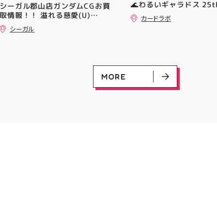
🌊わるいギャラドス 25th
シーガル郡山店ガンダムCGお買
━━━━━━━━━━━━━━
ーリエのピッピex 🔮ミ
取情報！！ 溢れる慈愛(U)
━ #アティ郡山 #郡山 #郡山グ
カードラボ
vmax UR 入荷いたしま
(GD01-118) ￥30 覚悟の表れ
ルメ #郡山BBQ #ビアガーデン
シーガル
是非ご来店お待ちしてお
(U)(GD01-100) ￥30 ﾌﾗｯﾄ(ﾐﾘ
#お祭りBBQ #屋台グルメ #手
♪
ｼｬ仕様)(C)(GD04-077) ￥50
ぶらBBQ #お盆 #夏休み #郡山
ランチ #郡山ディナー #家族で
おでかけ #夏の思い出 #BBQ
MORE