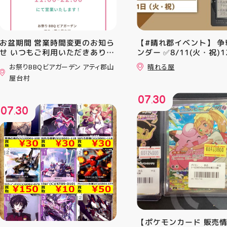
お盆期間 営業時間変更のお知ら
【#晴れ郡イベント】 争
せ いつもご利用いただきありが
ンダー ✅8/11(火・祝)12
とうございます！ 8月12日
⚔️イベント構成⚔️ スイ
お祭りBBQビアガーデン アティ郡山
晴れる屋
(水)〜8月16日(日) は、 営業時
+決勝ラウンド 🏆賞品一
屋台村
間を変更して営業いたします
優勝：■日本画■《シェ
11:00〜22:00 お昼からゆっく
レッドの勅令》シルバー
07
30
りBBQやビアガーデンをお楽し
ール・Foil×1枚 2-4位：
.
07
30
みいただけます ご家族とのお食
2,000pt 5-8位：1,000
.
事やご友人との集まり、夏休み
加お待ちしております！
のお出かけにもぴったり！ 屋台
グルメとBBQを一緒に楽しめる
「お祭りBBQビアガーデン」
で、夏の思い出を作りません
か？ 皆さまのご来店をスタッフ
一同、心よりお待ちしておりま
す お祭りBBQビアガーデン ア
ティ郡山屋台村
━━━━━━━━━━━━━━
━ ご予約・詳細はプロフィール
【ポケモンカード 販売
のリンクから