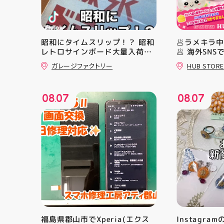
昭和にタイムスリップ！？ 昭和
🥟ラメキラ
レトロサインボード大量入荷し
🥟 海外SN
ました！ 今回はお菓子系をまと
ラ中華まん
ガレージファクトリー
HUB STORE
めてみました お部屋に飾ればバ
場！ キラキ
ッチグー 郡山駅前 アティ郡山
とにかくかわ
4F “ガレージファクトリー”へ遊
クセになる 
08
07
08
07
びに来てね️‍️‍️‍ #福島 #郡山 #郡山
らない…！ 
.
.
駅前 #雑貨屋 #昭和レトロ
っていて ど
開けてからの
ラ中華まん 
まんグッズ 
にゅむにゅ 
HUBSTORE
福島県郡山市でXperia(エクス
Instagra