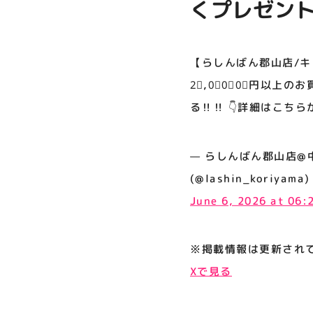
くプレゼントキ
プライバシーポリシー
お買い物をす
サイトポリシー
1⃣,0⃣0⃣0
【らしんばん郡山店/キ
運営会社
からご確認く
2⃣,0⃣0⃣0⃣円以上の
る‼️‼️ 👇詳細はこち
公式SNSフォローはこちら
— らしんばん郡山店@中古買
(@lashin_koriyama)
June 6, 2026 at 06
※掲載情報は更新され
Xで見る