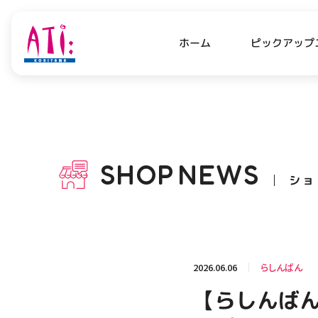
ピックアップ
ホーム
PICK UP NEWS
SHO
ピックアップニュース
ショッ
SHOP
NEWS
ショ
OPENING HOURS
AC
アクセ
営業時間
関連情報
2026.06.06
らしんばん
お知らせ
【らしんばん
お問い合わせ