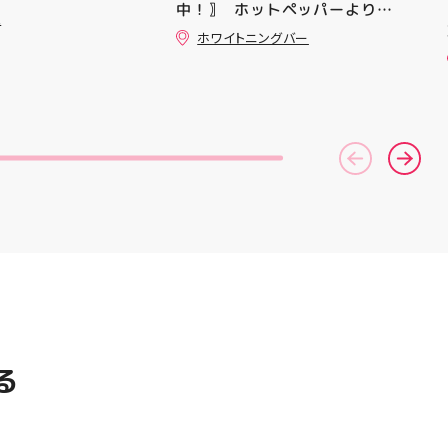
中！〗 ⁡ ホットペッパーより通
ニングシューズの最新作になり
ュ
常￥11,170······▸ ￥5️⃣,5️⃣8️⃣0️⃣
ます！ ・ 気になる方は是非、
ホワイトニングバー
のお得なクーポン配信中です★ ⁡
店頭に足を運んでください！ ス
コース終了した方、初回体験後
ポーツナビゲーター一同、店頭
の再来店におすすめです🦷 ⁡ ⁡ お
でお待ちしております
一人様1回限りのクーポンにな
(⁠◍⁠•⁠ᴗ⁠•⁠◍⁠)⁠ ・ #ゼビオ #アティ
りますので、是非お試し下さい ⁡
郡山 #福島美少女図鑑 #照山楓
ご予約、ご来店お待ちしており
香 #ASICS
ます️ #ホワイトニンク #ホワイ
トニングキャンペーン
#whitening #歯が白い #歯の
黄ばみ
る