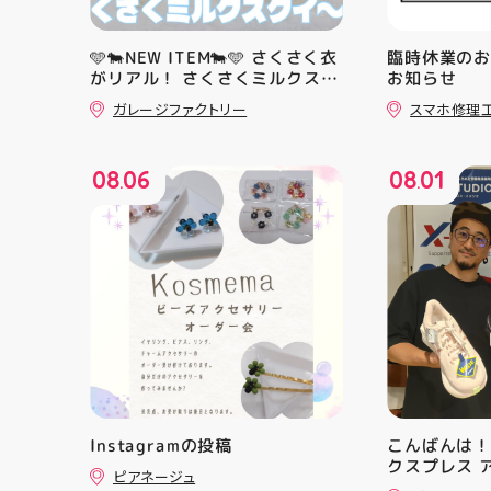
🩵🐄NEW ITEM🐄🩵 さくさく衣
臨時休業の
がリアル！ さくさくミルクスク
お知らせ
イーズ入荷！ クセになる感触で
ガレージファクトリー
スマホ修理
すよ 他にもスクイーズ大量入荷
予定です お楽しみにーっ️‍️‍️‍ #スク
イーズ #アティ郡山 #福島県 #
08
06
08
01
郡山駅前 #郡山市
.
.
Instagramの投稿
こんばんは！
クスプレス 
ピアネージュ
・ ★本日の