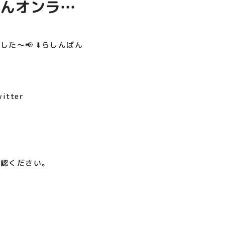
ばんオンライ
呪術廻戦PLAZA
店頭キッチンカースペース 出店
お祭りBBQビアガーデン 屋上
ヨドバシカメラ 平日限定1時
プレミアム駐車サービス [4～
カレンダー
で好評営業中！
間駐車サービス
8F専門店対象]
ちら⬇️
08.01（土）～08.23（日）
08.01（土）～08.31（月）
05.21（木）～09.27（日）
た～📢 ⬇️らしんばん
MORE
tter
確認ください。