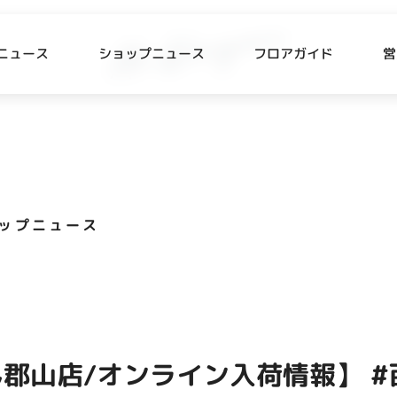
ニュース
ショップニュース
フロアガイド
営
L
P NEWS
FLOOR GUIDE
プニュース
フロアガイド
ップニュース
CESS
RECRUIT
ス・駐車場
スタッフ募集
出店をご検討の方へ
テナント出店募集
郡山店/オンライン入荷情報】 #
催事出店募集