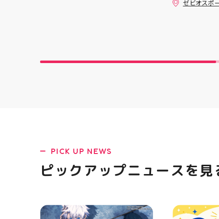
ゼビオスポ
クスからラ
「NOVA BL
た ・ 特徴
反発性に優れた
SQUARED
を向上させ
☆ASICSG
し、グリッ
た！ ☆市場
クッション
と優れた通
「エンジニ
パー」を搭載
距離をカジュ
や仕事履き、
距離歩く方向
PICK UP NEWS
ューズになっ
ニングシュー
ピックアップニュースを見
ます！ ・ 
店頭に足を運
ポーツナビゲ
でお待ちして
(⁠◍⁠•⁠ᴗ⁠•⁠◍