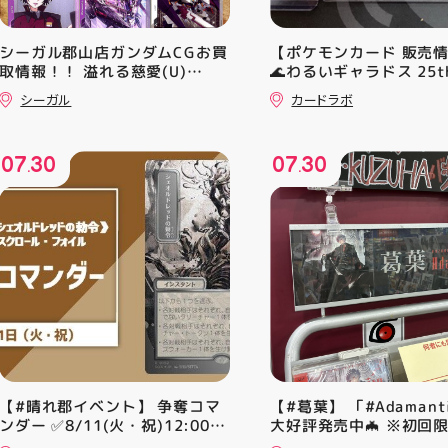
シーガル郡山店ガンダムCGお買
【ポケモンカード 販売
取情報！！ 溢れる慈愛(U)
🌊わるいギャラドス 25th
(GD01-118) ￥30 覚悟の表れ
ーリエのピッピex 🔮ミ
シーガル
カードラボ
(U)(GD01-100) ￥30 ﾌﾗｯﾄ(ﾐﾘ
vmax UR 入荷いたしま
ｼｬ仕様)(C)(GD04-077) ￥50
是非ご来店お待ちしてお
♪
07
30
07
30
.
.
【#晴れ郡イベント】 争奪コマ
【#葛葉】 「#Adamant
ンダー ✅8/11(火・祝)12:00~
大好評発売中🦇 ※初回
⚔️イベント構成⚔️ スイスドロー
A、Bは店頭分在庫切れ