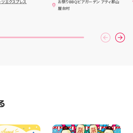
ーツエクスプレス
お祭りBBQビアガーデン アティ郡山
ンニングシューズ
(水)〜8月16日(日) は、 営業時
屋台村
AST 6」の紹介でし
間を変更して営業いたします
としては ☆軽量かつ
11:00〜22:00 お昼からゆっく
「FF TURBO
りBBQやビアガーデンをお楽し
」を新搭載し、推進力
みいただけます ご家族とのお食
ました！
事やご友人との集まり、夏休み
RIPを前足部に追加
のお出かけにもぴったり！ 屋台
プ力を向上させまし
グルメとBBQを一緒に楽しめる
トレンドの反発性と
「お祭りBBQビアガーデン」
性を表したデザイン
で、夏の思い出を作りません
気性を兼ね備えた
か？ 皆さまのご来店をスタッフ
アードウーブンアッ
一同、心よりお待ちしておりま
しました！ ・ 長
す お祭りBBQビアガーデン ア
アルに走りたい方
ティ郡山屋台村
夏のお出かけで長
━━━━━━━━━━━━━━
けのクッションシ
━ ご予約・詳細はプロフィール
ています 人気ラン
のリンクから
ズの最新作になり
━━━━━━━━━━━━━━
る
気になる方は是非、
━ #アティ郡山 #郡山 #郡山グ
んでください！ ス
ルメ #郡山BBQ #ビアガーデン
ーター一同、店頭
#お祭りBBQ #屋台グルメ #手
おります
ぶらBBQ #お盆 #夏休み #郡山
⁠)⁠ ・ #ゼビオ #アティ
ランチ #郡山ディナー #家族で