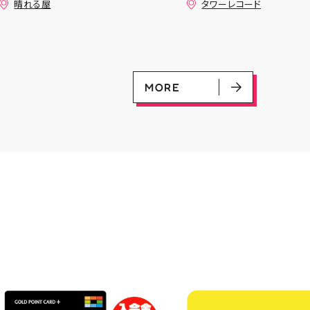
晴れる屋
タワーレコード
+決勝ラウンド 🏆賞品一覧🏆
す🙇‍♀️ 発売を記念した
優勝：■日本画■《シェオルド
ンペーン開催中 ♦️コラ
レッドの勅令》シルバースクロ
ー掲出 ♦️特別レシート 
ール・Foil×1枚 2-4位：
盤をご購入の方には リ
2,000pt 5-8位：1,000pt ご参
念レプリカチケットをお渡
加お待ちしております！✨
▼お取置きはこちらから
MORE