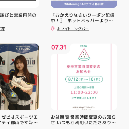
お詫びと営業再開の
〖おかえりなさいクーポン配信
中！〗 ⁡ ホットペッパーより通
常￥11,170······▸ ￥5️⃣,5️⃣8️⃣0️⃣
工房
ホワイトニングバー
のお得なクーポン配信中です★ ⁡
コース終了した方、初回体験後
の再来店におすすめです🦷 ⁡ ⁡ お
07
31
一人様1回限りのクーポンにな
.
りますので、是非お試し下さい ⁡
ご予約、ご来店お待ちしており
ます️ #ホワイトニンク #ホワイ
トニングキャンペーン
#whitening #歯が白い #歯の
黄ばみ
 ゼビオスポーツエ
お盆期間 営業時間変更のお知ら
アティ郡山です🦭
せ いつもご利用いただきありが
ラジオ★は アシッ
とうございます！ 8月12日