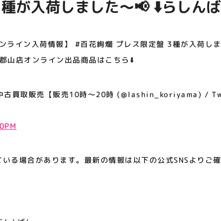
3種が入荷しました～📢 ⬇️らしん
アティビジョンについて
ンで販売中⬇️ ⬇️郡山店オンライン出品商品はこ
ライン入荷情報】 #百花絢爛 プレス限定盤 3種が入荷しまし
⬇️郡山店オンライン出品商品はこちら⬇️
取販売【販売10時～20時 (@lashin_koriyama) / Twi
10PM
ている場合があります。最新の情報は以下の公式SNSよりご