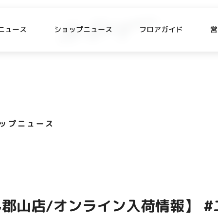
ニュース
ショップニュース
フロアガイド
営
L
P NEWS
FLOOR GUIDE
プニュース
フロアガイド
ップニュース
CESS
RECRUIT
ス・駐車場
スタッフ募集
出店をご検討の方へ
テナント出店募集
郡山店/オンライン入荷情報】 #
催事出店募集