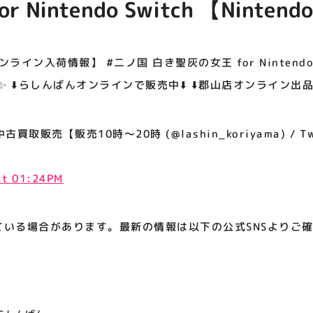
 Nintendo Switch 【Nintend
アティビジョンについて
️らしんばんオンラインで販売中⬇️ ⬇️郡山
商品はこちら⬇️
ン入荷情報】 #二ノ国 白き聖灰の女王 for Nintendo Sw
す✨ ⬇️らしんばんオンラインで販売中⬇️ ⬇️郡山店オンライン出
取販売【販売10時～20時 (@lashin_koriyama) / Twi
at 01:24PM
ている場合があります。最新の情報は以下の公式SNSよりご