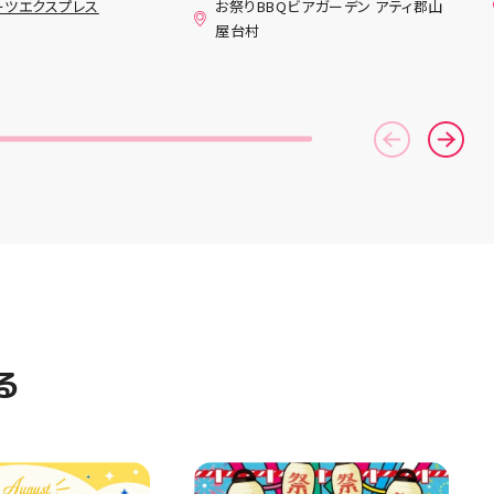
ーツエクスプレス
お祭りBBQビアガーデン アティ郡山
ンニングシューズ
(水)〜8月16日(日) は、 営業時
屋台村
AST 6」の紹介でし
間を変更して営業いたします
としては ☆軽量かつ
11:00〜22:00 お昼からゆっく
「FF TURBO
りBBQやビアガーデンをお楽し
」を新搭載し、推進力
みいただけます ご家族とのお食
ました！
事やご友人との集まり、夏休み
RIPを前足部に追加
のお出かけにもぴったり！ 屋台
プ力を向上させまし
グルメとBBQを一緒に楽しめる
トレンドの反発性と
「お祭りBBQビアガーデン」
性を表したデザイン
で、夏の思い出を作りません
気性を兼ね備えた
か？ 皆さまのご来店をスタッフ
アードウーブンアッ
一同、心よりお待ちしておりま
しました！ ・ 長
す お祭りBBQビアガーデン ア
アルに走りたい方
ティ郡山屋台村
夏のお出かけで長
━━━━━━━━━━━━━━
けのクッションシ
━ ご予約・詳細はプロフィール
ています 人気ラン
のリンクから
ズの最新作になり
━━━━━━━━━━━━━━
る
気になる方は是非、
━ #アティ郡山 #郡山 #郡山グ
んでください！ ス
ルメ #郡山BBQ #ビアガーデン
ーター一同、店頭
#お祭りBBQ #屋台グルメ #手
おります
ぶらBBQ #お盆 #夏休み #郡山
⁠)⁠ ・ #ゼビオ #アティ
ランチ #郡山ディナー #家族で