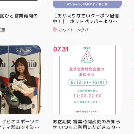
お詫びと営業再開の
〖おかえりなさいクーポン配信
中！〗 ⁡ ホットペッパーより通
常￥11,170······▸ ￥5️⃣,5️⃣8️⃣0️⃣
工房
ホワイトニングバー
のお得なクーポン配信中です★ ⁡
コース終了した方、初回体験後
の再来店におすすめです🦷 ⁡ ⁡ お
07
31
一人様1回限りのクーポンにな
.
りますので、是非お試し下さい ⁡
ご予約、ご来店お待ちしており
ます️ #ホワイトニンク #ホワイ
トニングキャンペーン
#whitening #歯が白い #歯の
黄ばみ
 ゼビオスポーツエ
お盆期間 営業時間変更のお知ら
アティ郡山です🦭
せ いつもご利用いただきありが
ラジオ★は アシッ
とうございます！ 8月12日