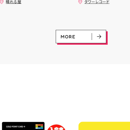
晴れる屋
タワーレコード
+決勝ラウンド 🏆賞品一覧🏆
す🙇‍♀️ 発売を記念した
優勝：■日本画■《シェオルド
ンペーン開催中 ♦️コラ
レッドの勅令》シルバースクロ
ー掲出 ♦️特別レシート 
ール・Foil×1枚 2-4位：
盤をご購入の方には リ
2,000pt 5-8位：1,000pt ご参
念レプリカチケットをお渡
加お待ちしております！✨
▼お取置きはこちらから
MORE