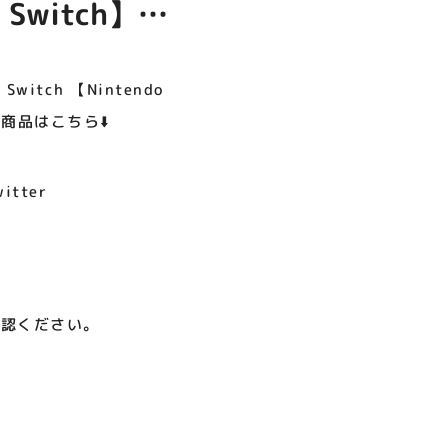
o Switch】が
呪術廻戦PLAZA
店頭キッチンカースペース 出店
お祭りBBQビアガーデン 屋上
ヨドバシカメラ 平日限定1時
プレミアム駐車サービス [4～
カレンダー
で好評営業中！
間駐車サービス
8F専門店対象]
店オ
08.01（土）～08.23（日）
08.01（土）～08.31（月）
05.21（木）～09.27（日）
itch 【Nintendo
品商品はこちら⬇️
MORE
tter
確認ください。