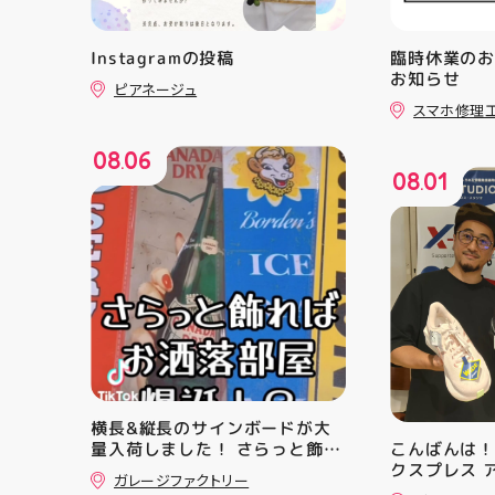
Instagramの投稿
臨時休業の
お知らせ
ピアネージュ
スマホ修理
08
06
.
08
01
.
横長&縦長のサインボードが大
量入荷しました！ さらっと飾れ
こんばんは！
ばあっという間にお洒落空間爆
クスプレス 
ガレージファクトリー
誕️‍️‍️‍ ナンバープレートやブリキ看
・ ★本日の