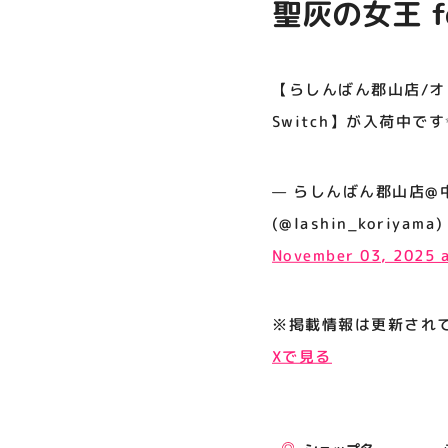
聖灰の女王 for
プライバシーポリシー
入荷中です✨ ⬇
サイトポリシー
ンライン出品
【らしんばん郡山店/オンライ
運営会社
Switch】が入荷中で
公式SNSフォローはこちら
— らしんばん郡山店@中古買
(@lashin_koriyama)
November 03, 2025 
※掲載情報は更新され
Xで見る