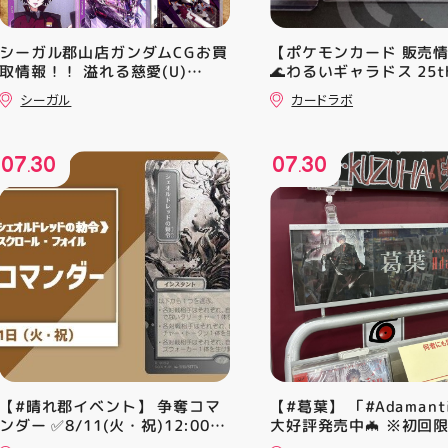
シーガル郡山店ガンダムCGお買
【ポケモンカード 販売
取情報！！ 溢れる慈愛(U)
🌊わるいギャラドス 25th
(GD01-118) ￥30 覚悟の表れ
ーリエのピッピex 🔮ミ
シーガル
カードラボ
(U)(GD01-100) ￥30 ﾌﾗｯﾄ(ﾐﾘ
vmax UR 入荷いたしま
ｼｬ仕様)(C)(GD04-077) ￥50
是非ご来店お待ちしてお
♪
07
30
07
30
.
.
【#晴れ郡イベント】 争奪コマ
【#葛葉】 「#Adamant
ンダー ✅8/11(火・祝)12:00~
大好評発売中🦇 ※初回
⚔️イベント構成⚔️ スイスドロー
A、Bは店頭分在庫切れ