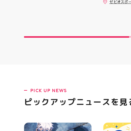
ゼビオスポ
板と合わせて飾るのがオススメ
クスからラ
です 郡山駅前 アティ郡山4F “ガ
「NOVA BL
レージファクトリー”へ遊びに来
た ・ 特徴
てね️‍️‍️‍ #福島 #郡山 #郡山駅前 #
反発性に優れた
雑貨屋 #アメリカン雑貨
SQUARED
を向上させ
☆ASICSG
し、グリッ
た！ ☆市場
クッション
と優れた通
「エンジニ
パー」を搭載
距離をカジュ
や仕事履き、
距離歩く方向
PICK UP NEWS
ューズになっ
ニングシュー
ピックアップニュースを見
ます！ ・ 
店頭に足を運
ポーツナビゲ
でお待ちして
(⁠◍⁠•⁠ᴗ⁠•⁠◍