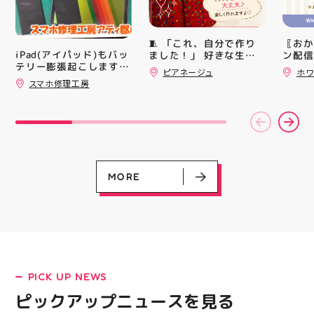
対策グッズの販売🧊 ま
中華ま
た、5F店舗の当日のレシ
中華ま
ート(税込2000円以上お
レンド
買い上げ)１枚＋スポー
シル活
🧵 「これ、自分で作り
〖おか
ツポイントアプリ(本登
HUBS
iPad(アイパッド)もバッ
ました！」 好きな生地
ン配信
録)画面ご提示していた
テリー膨張起こします🔋
を選んで、ミシンで少し
ッパー
ピアネージュ
ホワ
だくと１回くじ引きに参
💥スマホ修理工房アティ
ずつ形にしていく時間
￥11,17
スマホ修理工房
加することができます️
郡山店ならデータそのま
完成した時の嬉しさは格
￥5️⃣,
スポーツに関連したグッ
ま修理できます😊
別です ピアネージュの
ーポン
ズなどが当たりますので
ミシン教室では、 「ミ
ース終
ぜひご参加ください️ ・
シンを使ってみたいけ
験後の
熱い夏を盛り上げていき
ど、ちょっと不安…」
です🦷
ます️ スポーツナビゲー
「作りたいものがあるけ
りのク
ター一同当お待ちしてお
ど、作り方が分からな
ので、
ります✧⁠◝⁠(⁠⁰⁠▿⁠⁰⁠)⁠◜⁠✧ #ゼビ
い」 そんな初心者さん
⁡ ご
MORE
オ #アティ郡山
も大歓迎です お洋服・
してお
バッグ・小物など、 あ
ニンク
なたの「作ってみた
キャン
い！」を一緒に形にしま
#whi
しょう🧵 今回は素敵な
#歯の
パンツが完成 お孫ちゃ
んの甚平も、とっても可
LATEST!
愛く仕上がりました
ピックアップニュース
PICK UP NEWS
「私にもできるかな？」
という方もお気軽に 作
ピックアップニュースを見る
りたいものについてもご