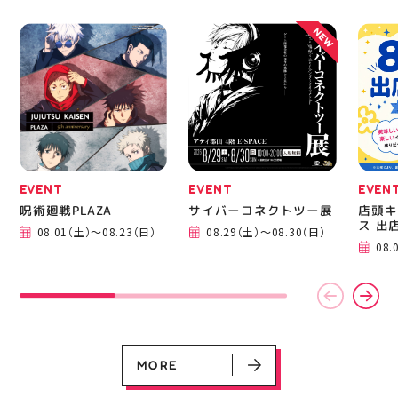
相談ください♪ ピアネー
ジュ 気になる方はDMま
NEW
たは店頭でお気軽にお問
い合わせください 写真
を横にスワイプして、完
成までの様子も見てね #
ピアネージュ #ミシン教
室 #ソーイング教室 #ミ
シン初心者 #ハンドメイ
ド 手作り 洋裁 ソーイン
グ 郡山市 郡山 福島県
手作りのある暮らし
EVENT
EVENT
EVEN
呪術廻戦PLAZA
サイバーコネクトツー展
店頭キ
EVENT
EVENT
EVENT
EVENT
CAMPAIGN
CAMPAIGN
ス 出
呪術廻戦PLAZA
サイバーコネクトツー展
店頭キッチンカースペース 出店カ
お祭りBBQビアガーデン 屋上で好
ヨドバシカメラ 平日限定1時間駐
プレミアム駐車サービス [4～8F
08.01（土）～08.23（日）
08.29（土）～08.30（日）
レンダー
評営業中！
車サービス
専門店対象]
08.
08.01（土）～08.23（日）
08.29（土）～08.30（日）
08.01（土）～08.31（月）
05.21（木）～09.27（日）
MORE
MORE