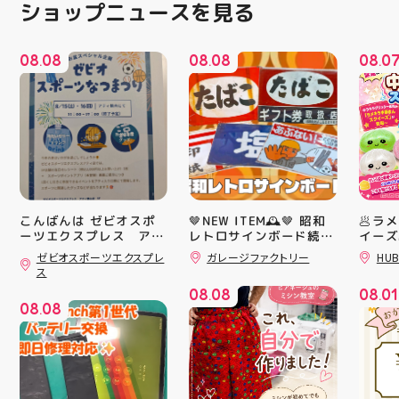
ショップニュースを見る
08
08
08
08
08
0
.
.
.
こんばんは ゼビオスポ
🤎NEW ITEM🕰️🤎 昭和
🥟ラ
ーツエクスプレス アテ
レトロサインボード続々
イーズ
入荷中！ シャレオツで
沸騰中
ィ郡山です ・ 本日は
ゼビオスポーツエクスプレ
ガレージファクトリー
HUB
ナウイ すべてA4サイズ
んスク
「ゼビオスポーツなつま
ス
つり」開催のお知らせで
なのでインテリアにも
キラキ
08
08
08
01
す(⁠✷⁠‿⁠✷⁠) ☆8/15(土)・
取り入れやすいですよ！
が と
.
.
08
08
16(日)の２日間 ★アテ
#昭和レトロ #アティ郡
にゅっ
.
ィ館内にて ☆11:00〜
山 #福島県 #郡山駅前 #
みつき
17:00(予定)でイベント
郡山市
い…！
を行います！ ・ アティ
に入っ
入り口横にて冷たいゼリ
子が出
ーや瓶ジュース、熱中症
らのお