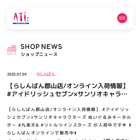
公式SNSフォローはこちら
SHOP
NEWS
PICK UP NEWS
SHOP NEWS
ショップニュース
ピックアップニュース
ショップニュース
2025.07.04
らしんばん
FLOOR GUIDE
OPENING HOURS
【らしんばん郡山店/オンライン入荷情報】
フロアガイド
営業時間
#アイドリッシュセブン×サンリオキャラク
ターズ ぬいぐるみキーホルダー #九条天& #
リトルツインスターズ が入荷中です🌟 ⬇️らし
【らしんばん郡山店/オンライン入荷情報】 #アイドリッ
ACCESS
RECRUIT
アクセス・駐車場
スタッフ募集
んばんオンラインで販売中⬇️
シュセブン×サンリオキャラクターズ ぬいぐるみキーホル
shop.lashinbang.com/products/detai… ⬇️
ダー #九条天& #リトルツインスターズ が入荷中です🌟 ⬇️
らしんばんオンラインで販売中⬇️
郡山店オンライン出品商品はこちら⬇️