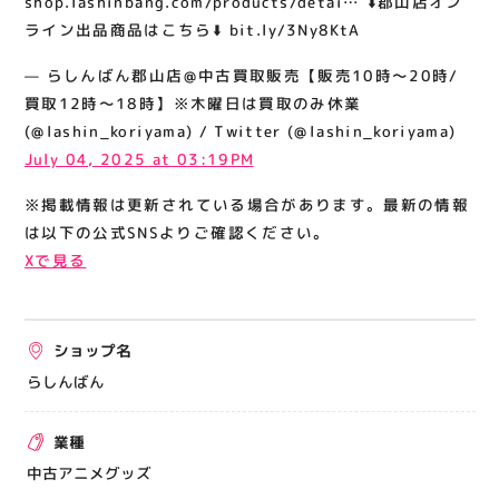
shop.lashinbang.com/products/detai… ⬇️郡山店オン
bit.ly/3Ny8KtA
関連情報
ライン出品商品はこちら⬇️ bit.ly/3Ny8KtA
お知らせ
— らしんばん郡山店@中古買取販売【販売10時～20時/
お問い合わせ
買取12時～18時】※木曜日は買取のみ休業
(@lashin_koriyama) / Twitter (@lashin_koriyama)
プライバシーポリシー
July 04, 2025 at 03:19PM
サイトポリシー
※掲載情報は更新されている場合があります。最新の情報
運営会社
は以下の公式SNSよりご確認ください。
Xで見る
出店をご検討の方へ
テナント出店募集
ショップ名
催事出店募集
らしんばん
アティビジョンについて
業種
中古アニメグッズ