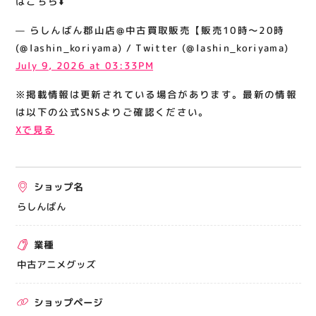
はこちら⬇️
関連情報
— らしんばん郡山店@中古買取販売【販売10時～20時
お知らせ
(@lashin_koriyama) / Twitter (@lashin_koriyama)
お問い合わせ
July 9, 2026 at 03:33PM
プライバシーポリシー
※掲載情報は更新されている場合があります。最新の情報
サイトポリシー
は以下の公式SNSよりご確認ください。
Xで見る
運営会社
出店をご検討の方へ
ショップ名
テナント出店募集
らしんばん
催事出店募集
業種
アティビジョンについて
中古アニメグッズ
ショップページ