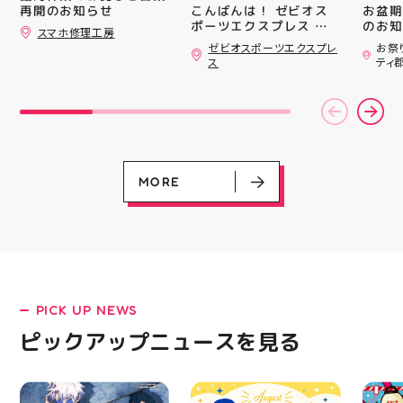
#whi
こんばんは！ ゼビオス
お盆期
再開のお知らせ
#歯の
ポーツエクスプレス ア
のお知らせ 
スマホ修理工房
ティ郡山です🦭 ・ ★本
用いた
ゼビオスポーツエクスプレ
お祭
日のラジオ★は アシッ
ざいま
ス
ティ
クスからランニングシュ
(水)〜
ーズ 「NOVA BLAST
営業時
6」の紹介でした ・ 特
いたします 
徴としては ☆軽量かつ
22:
反発性に優れた「FF
りBB
TURBO SQUARED」を新
お楽し
搭載し、推進力を向上さ
ご家族
せました！
人との
MORE
☆ASICSGRIPを前足部に
お出か
追加し、グリップ力を向
屋台グ
上させました！ ☆市場
に楽し
トレンドの反発性とクッ
ビアガ
ション性を表したデザイ
思い出
ンと優れた通気性を兼ね
皆さま
備えた「エンジニアード
フ一同
ウーブンアッパー」を搭
ており
PICK UP NEWS
LATEST!
載しました！ ・ 長距離
アガー
をカジュアルに走りたい
屋台村
ピックアップニュース
ピックアップニュースを見る
方や仕事履き、夏のお出
━━━
かけで長距離歩く方向け
━━━
のクッションシューズに
はプロ
なっています 人気ラン
から