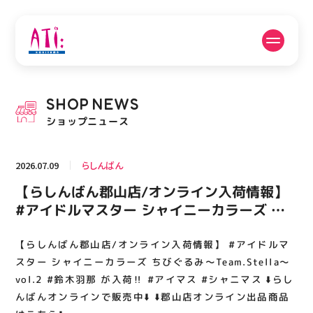
公式SNSフォローはこちら
SHOP
NEWS
PICK UP NEWS
SHOP NEWS
ショップニュース
ピックアップニュース
ショップニュース
2026.07.09
らしんばん
FLOOR GUIDE
OPENING HOURS
【らしんばん郡山店/オンライン入荷情報】
フロアガイド
営業時間
#アイドルマスター シャイニーカラーズ ち
びぐるみ～Team.Stella～ vol.2 #鈴木羽那
が入荷‼️ #アイマス #シャニマス ⬇️らしんば
【らしんばん郡山店/オンライン入荷情報】 #アイドルマ
ACCESS
RECRUIT
アクセス・駐車場
スタッフ募集
んオンラインで販売中⬇️ ⬇️郡山店オンライン
スター シャイニーカラーズ ちびぐるみ～Team.Stella～
出品商品はこちら⬇️
vol.2 #鈴木羽那 が入荷‼️ #アイマス #シャニマス ⬇️らし
んばんオンラインで販売中⬇️ ⬇️郡山店オンライン出品商品