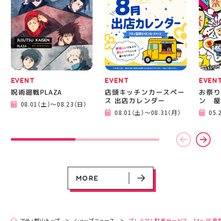
ニングシューズの最新作
━━━
になります！ ・ 気にな
━━━
る方は是非、店頭に足を
郡山 
運んでください！ スポ
BBQ
ーツナビゲーター一同、
祭りB
店頭でお待ちしておりま
手ぶら
す(⁠◍⁠•⁠ᴗ⁠•⁠◍⁠)⁠ ・ #ゼビオ
み #
#アティ郡山 #福島美少
ィナー
女図鑑 #照山楓香
#夏の
#ASICS
EVENT
EVENT
EVEN
呪術廻戦PLAZA
店頭キッチンカースペー
お祭り
ス 出店カレンダー
ン 屋
08.01（土）～08.23（日）
EVENT
EVENT
EVENT
CAMPAIGN
CAMPAIGN
08.01（土）～08.31（月）
05.
呪術廻戦PLAZA
店頭キッチンカースペース 出店カ
お祭りBBQビアガーデン 屋上で好
ヨドバシカメラ 平日限定1時間駐
プレミアム駐車サービス [4～8F
レンダー
評営業中！
車サービス
専門店対象]
08.01（土）～08.23（日）
08.01（土）～08.31（月）
05.21（木）～09.27（日）
MORE
MORE
アティ郡山トップ
ショップニュース
プレミアム駐車サービス [4～8F専