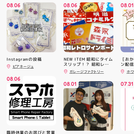
08
06
08
06
08
01
.
.
.
Instagramの投稿
️NEW ITEM️ 昭和にタイム
〖おか
スリップ！？ 昭和レト
ン配信
ピアネージュ
ロサインボード大量入荷
ッパー
ガレージファクトリー
ホワ
しました！ 今回はお菓
￥11,17
08
06
子系をまとめてみました
￥5️⃣,
.
08
01
07
31
お部屋に飾ればバッチグ
ーポン
.
.
ー #昭和レトロ #アティ
ース終
郡山 #福島県 #郡山駅前
験後の
#郡山市
です🦷
りのク
ので、
⁡ ご
してお
ニンク
キャン
臨時休業のお詫びと営業