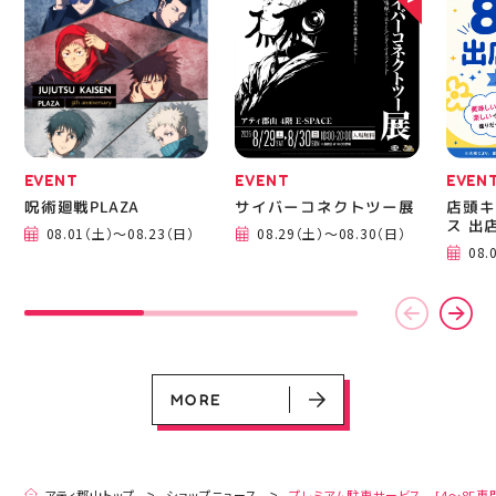
繋がりたい 郡山市
EVENT
EVENT
EVEN
呪術廻戦PLAZA
サイバーコネクトツー展
店頭キ
ス 出
08.01（土）～08.23（日）
08.29（土）～08.30（日）
EVENT
EVENT
EVENT
EVENT
CAMPAIGN
CAMPAIGN
08.
呪術廻戦PLAZA
サイバーコネクトツー展
店頭キッチンカースペース 出店カ
お祭りBBQビアガーデン 屋上で好
ヨドバシカメラ 平日限定1時間駐
プレミアム駐車サービス [4～8F
レンダー
評営業中！
車サービス
専門店対象]
08.01（土）～08.23（日）
08.29（土）～08.30（日）
08.01（土）～08.31（月）
05.21（木）～09.27（日）
MORE
MORE
アティ郡山トップ
ショップニュース
プレミアム駐車サービス [4～8F専