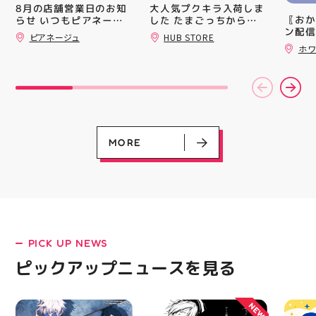
買い上
大人気プクキラ入荷しま
8月の店舗営業日のお知
ツポイ
〖おか
した たまごっちからサ
らせ いつもピアネージ
録)画
ン配信
ンリオまで 全13種類の
ュをご利用いただき あ
ピアネージュ
HUB STORE
だくと
ッパー
豊富なラインナップが勢
りがとうございます 8月
ホワ
加する
￥11,17
はイベント出店のため、
揃い ぷくっとしたキュ
スポー
￥5️⃣,
通常の定休日（火・水）
ートなフォルムに 思わ
ズなど
ーポン
以外にも 11日(火祝)・
ず胸キュンしちゃうデザ
ぜひご
ース終
15日は店舗をお休みさ
インばかり 集めたくな
熱い夏
験後の
せていただきます‍♀️ 🧵営
る可愛さで コレクショ
ます️
です🦷
業時間 10:00〜18:00
ンにもぴったり 数量限
ター一
りのク
🧵定休日 火・水 イベ
定での入荷となりますの
ります✧⁠◝
ので、
ント出店の日もあります
で 気になっていた方、
MORE
オ #
⁡ ご
ので、 ご来店前にカレ
まだGETできてない方は
してお
ンダーをチェックしてい
売り切れる前にぜひお早
ニンク
ただけると嬉しいです
めにチェックしてくださ
キャン
「今月また行こう！」と
いね お気に入りの1個、
#whi
思ってくださった方は
見つかりますように #プ
#歯の
ぜひ保存しておいてくだ
クキラ #たまごっち #サ
さいね 8月も、手作りを
ンリオ #シール活 #シー
楽しめるピアネージュで
ル キャラグッズ プチプ
PICK UP NEWS
LATEST!
皆さまをお待ちしていま
ラ雑貨 コレクション
す #ピアネージュ #郡山
HUBSTORE 数量限定 新
ピックアップニュース
ピックアップニュースを見る
ハンドメイド #郡山ワー
商品入荷
クショップ #郡山ミシン
教室 #ハンドメイドショ
NEW
ップ 手作り好きさんと