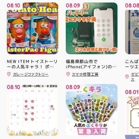
08
10
08
09
08
0
.
.
.
NEW ITEM トイストーリ
福島県郡山市で
こんば
ーの人気キャラ！ ポテ
iPhone(アイフォン)の充
ーツエ
電口修理はスマホ修理工
ィ郡山
トヘッド夫妻のフィギュ
ガレージファクトリー
スマホ修理工房
ゼビ
房アティ郡山店なら即日
「ゼビ
アが登場！ ポテトのボ
ス
ディにパーツを差し込
修理対応😊✨
つり」
08
10
08
09
み、 楽しい顔を作って
す(⁠✷⁠
.
.
08
01
遊ぶ事が出来ます パー
16(
.
ツも10種類以上ついて
ィ館内
るので色々楽しめますよ
17:
#アメリカン雑貨 #アテ
を行い
ィ郡山 #福島県 #郡山駅
入り口
前 #郡山市
ーや瓶
対策グ
た、5
ート(