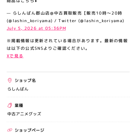
商品はこちら⬇️
関連情報
— らしんばん郡山店@中古買取販売【販売10時～20時
お知らせ
(@lashin_koriyama) / Twitter (@lashin_koriyama)
お問い合わせ
July 5, 2026 at 05:36PM
プライバシーポリシー
※掲載情報は更新されている場合があります。最新の情報
サイトポリシー
は以下の公式SNSよりご確認ください。
Xで見る
運営会社
出店をご検討の方へ
ショップ名
テナント出店募集
らしんばん
催事出店募集
業種
アティビジョンについて
中古アニメグッズ
ショップページ