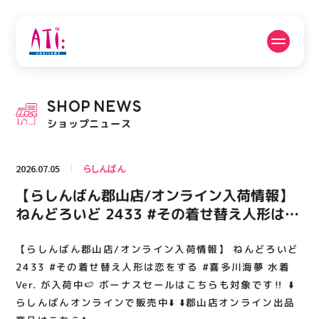
公式SNSフォローはこちら
SHOP
NEWS
PICK UP NEWS
SHOP NEWS
ショップニュース
ピックアップニュース
ショップニュース
2026.07.05
らしんばん
FLOOR GUIDE
OPENING HOURS
【らしんばん郡山店/オンライン入荷情報】
フロアガイド
営業時間
ねんどろいど 2433 #その着せ替え人形は恋
をする #喜多川海夢 水着Ver. が入荷中🍉 ボ
ーナスセールはこちらも対象です‼️ ⬇️らしん
【らしんばん郡山店/オンライン入荷情報】 ねんどろいど
ACCESS
RECRUIT
アクセス・駐車場
スタッフ募集
ばんオンラインで販売中⬇️ ⬇️郡山店オンライ
2433 #その着せ替え人形は恋をする #喜多川海夢 水着
ン出品商品はこちら⬇️
Ver. が入荷中🍉 ボーナスセールはこちらも対象です‼️ ⬇️
らしんばんオンラインで販売中⬇️ ⬇️郡山店オンライン出品