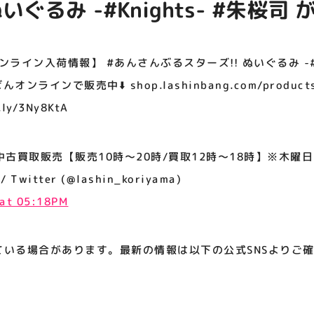
ぬいぐるみ -#Knights- #朱桜司
アティビジョンについて
んばんオンラインで販売中⬇️
inbang.com/products… ⬇️
ライン入荷情報】 #あんさんぶるスターズ!! ぬいぐるみ -#Kn
 bit.ly/3Ny8KtA
んオンラインで販売中⬇️ shop.lashinbang.com/produ
y/3Ny8KtA
中古買取販売【販売10時～20時/買取12時～18時】※木曜
 / Twitter (@lashin_koriyama)
 at 05:18PM
ている場合があります。最新の情報は以下の公式SNSよりご