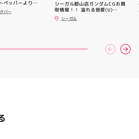
ットペッパーより通
シーガル郡山店ガンダムCGお買
ズの最新作になり
━━━━━━━━━━━━━━
··▸ ￥5️⃣,5️⃣8️⃣0️⃣
取情報！！ 溢れる慈愛(U)
気になる方は是非、
━ #アティ郡山 #郡山 #郡山グ
ングバー
ポン配信中です★ ⁡
(GD01-118) ￥30 覚悟の表れ
んでください！ ス
ルメ #郡山BBQ #ビアガーデン
シーガル
した方、初回体験後
(U)(GD01-100) ￥30 ﾌﾗｯﾄ(ﾐﾘ
ーター一同、店頭
#お祭りBBQ #屋台グルメ #手
めです🦷 ⁡ ⁡ お
ｼｬ仕様)(C)(GD04-077) ￥50
おります
ぶらBBQ #お盆 #夏休み #郡山
りのクーポンにな
⁠)⁠ ・ #ゼビオ #アティ
ランチ #郡山ディナー #家族で
是非お試し下さい ⁡
美少女図鑑 #照山楓
おでかけ #夏の思い出 #BBQ
来店お待ちしており
イトニンク #ホワイ
ャンペーン
ng #歯が白い #歯の
る