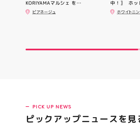
KORIYAMAマルシェ を
中！〗 ⁡ ホ
ニングシュー
@hic20240729 HICさんにお誘
常￥11,170····
ます！ ・ 
ピアネージュ
ホワイトニ
い頂き参加させて頂きました。 ⁡
のお得なクー
店頭に足を運
とても楽しい時間を過ごさせて
コース終了
ポーツナビゲ
頂きありがとうございました ⁡
の再来店におすす
でお待ちして
@jsca_sheer_candle #日本シ
一人様1回限
(⁠◍⁠•⁠ᴗ⁠•⁠◍
アーキャンドル協会
りますので、
郡山 #福島
ご予約、ご
香 #ASICS
ます️ #ホワ
トニングキ
#whiteni
黄ばみ
PICK UP NEWS
ピックアップニュースを見