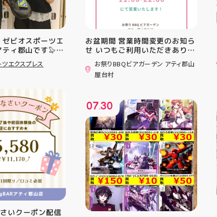
 ゼビオスポーツエ
お盆期間 営業時間変更のお知ら
アティ郡山です🦭
せ いつもご利用いただきありが
ラジオ★は アシッ
とうございます！ 8月12日
ーツエクスプレス
お祭りBBQビアガーデン アティ郡山
ンニングシューズ
(水)〜8月16日(日) は、 営業時
屋台村
AST 6」の紹介でし
間を変更して営業いたします
としては ☆軽量かつ
11:00〜22:00 お昼からゆっく
「FF TURBO
りBBQやビアガーデンをお楽し
07
30
」を新搭載し、推進力
みいただけます ご家族とのお食
.
ました！
事やご友人との集まり、夏休み
RIPを前足部に追加
のお出かけにもぴったり！ 屋台
プ力を向上させまし
グルメとBBQを一緒に楽しめる
トレンドの反発性と
「お祭りBBQビアガーデン」
性を表したデザイン
で、夏の思い出を作りません
気性を兼ね備えた
か？ 皆さまのご来店をスタッフ
アードウーブンアッ
一同、心よりお待ちしておりま
しました！ ・ 長
す お祭りBBQビアガーデン ア
アルに走りたい方
ティ郡山屋台村
夏のお出かけで長
━━━━━━━━━━━━━━
けのクッションシ
━ ご予約・詳細はプロフィール
なさいクーポン配信
ています 人気ラン
のリンクから