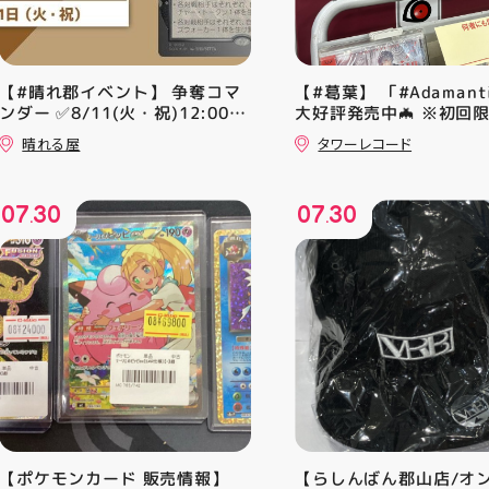
【#晴れ郡イベント】 争奪コマ
【#葛葉】 「#Adamant
ンダー ✅8/11(火・祝)12:00~
大好評発売中🦇 ※初回
⚔️イベント構成⚔️ スイスドロー
A、Bは店頭分在庫切れ
晴れる屋
タワーレコード
+決勝ラウンド 🏆賞品一覧🏆
す🙇‍♀️ 発売を記念した
優勝：■日本画■《シェオルド
ンペーン開催中 ♦️コラ
レッドの勅令》シルバースクロ
ー掲出 ♦️特別レシート 
07
30
07
30
ール・Foil×1枚 2-4位：
盤をご購入の方には リ
.
.
2,000pt 5-8位：1,000pt ご参
念レプリカチケットをお渡
加お待ちしております！✨
▼お取置きはこちらから
【ポケモンカード 販売情報】
【らしんばん郡山店/オ