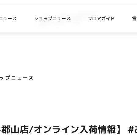
ニュース
ショップニュース
フロアガイド
営
L
P NEWS
FLOOR GUIDE
プニュース
フロアガイド
ップニュース
CESS
RECRUIT
ス・駐車場
スタッフ募集
出店をご検討の方へ
テナント出店募集
郡山店/オンライン入荷情報】 #
催事出店募集