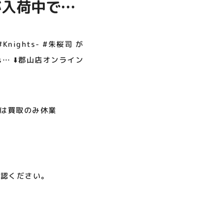
 が入荷中です
呪術廻戦PLAZA
店頭キッチンカースペース 出店
お祭りBBQビアガーデン 屋上
ヨドバシカメラ 平日限定1時
プレミアム駐車サービス [4～
カレンダー
で好評営業中！
間駐車サービス
8F専門店対象]
08.01（土）～08.23（日）
08.01（土）～08.31（月）
05.21（木）～09.27（日）
郡山店オンライン出
ights- #朱桜司 が
cts… ⬇️郡山店オンライン
MORE
日は買取のみ休業
確認ください。