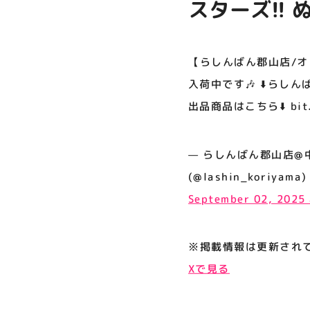
スターズ!! 
プライバシーポリシー
🎶 ⬇️らし
サイトポリシー
shop.lash
【らしんばん郡山店/オン
運営会社
品商品はこちら⬇️
入荷中です🎶 ⬇️らしんば
出品商品はこちら⬇️ bit.l
公式SNSフォローはこちら
— らしんばん郡山店@
(@lashin_koriyama)
September 02, 2025
※掲載情報は更新され
Xで見る