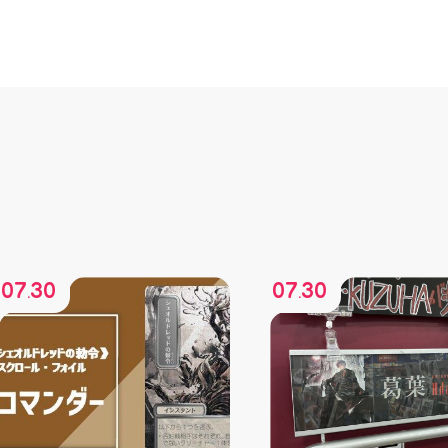
07
30
07
30
.
.