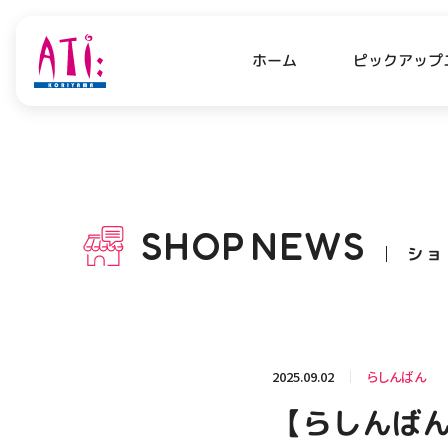
ピックアップ
ホーム
PICK UP NEWS
SHO
ピックアップニュース
ショッ
SHOP
NEWS
ショ
OPENING HOURS
AC
アクセ
営業時間
関連情報
2025.09.02
らしんばん
お知らせ
【らしんばん
お問い合わせ