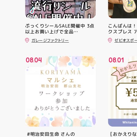
ぷっくりシールSALE開催中 3点
こんばんは！
以上お買い上げで全品
クスプレス 
10%OFF!! ️1枚売りのステッカ
・ ★本日の
ガレージファクトリー
ゼビオスポ
ーは対象外️ かなりお買い得です
クスからラ
この機会に色んなジャンルのシ
「NOVA BL
ールを 買ってみてくださいね
た ・ 特徴
08
04
08
01
郡山駅前 アティ郡山4F “ガレー
反発性に優れた
.
.
ジファクトリー”へ遊びに来てね️‍️‍️‍
SQUARED
#福島 #郡山 #郡山駅前 #雑貨
を向上させ
屋 #シル活
☆ASICSG
し、グリッ
た！ ☆市場
クッション
と優れた通
「エンジニ
パー」を搭載
距離をカジュ
や仕事履き、
距離歩く方向
⁡ #明治安田生命 さんの
〖おかえり
ューズになっ