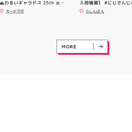
🌊わるいギャラドス 25th 🎀リ
入荷情報】 #にじさんじ×
ーリエのピッピex 🔮ミュウ
ERAコラボ #剣持刀也
カードラボ
らしんばん
vmax UR 入荷いたしました✨✨
9TWENTY キャップ が
是非ご来店お待ちしております
した～‼️ ⬇️らしんばん
♪
ンで販売中⬇️ ⬇️郡山店オンライン
出品商品はこちら⬇️
MORE